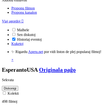
Aldonu enhavon
Proponu filmon
Proponu kanalon
Viaj agordoj

Malhele
Sen diskutoj
Historiaj eventoj
Kuketoj
✨ Rigardu
Aperu.net
por vidi liston de plej popularaj filmoj!
×
EsperantoUSA
Originala paĝo
Sekvata
Diskonigi
Kolekti
498 filmoj