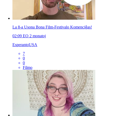
La 8-a Usona Bona Film-Festivalo Komenciĝas!
02:09
EO
2 monatoj
EsperantoUSA
7
0
0
Filmo