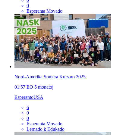
0
0
Esperanta Movado
Nord-Amerika Somera Kursaro 2025
01:57
EO
5 monatoj
EsperantoUSA
6
0
0
Esperanta Movado
Lernado k Edukado