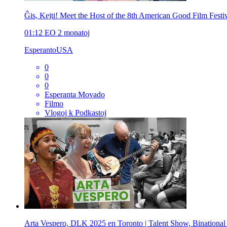
Ĝis, Kejti! Meet the Host of the 8th American Good Film Festiv
01:12
EO
2 monatoj
EsperantoUSA
0
0
0
Esperanta Movado
Filmo
Vlogoj k Podkastoj
Arta Vespero, DLK 2025 en Toronto | Talent Show, Binational