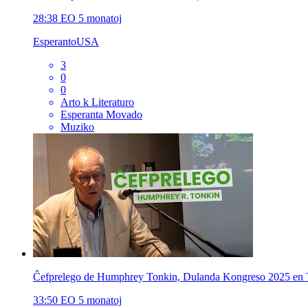
28:38
EO
5 monatoj
EsperantoUSA
3
0
0
Arto k Literaturo
Esperanta Movado
Muziko
Ĉefprelego de Humphrey Tonkin, Dulanda Kongreso 2025 en 
33:50
EO
5 monatoj