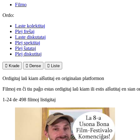
Filmo
Ordo:
Laste kolektitaj
Plej freŝaj
Laste diskutataj
Plej spektitaj
Plej ŝatataj
Plej diskutitaj

Krade

Dense

Liste
Ordigitaj laŭ kiam alŝutitaj en originalan platformon
Filmoj en ĉi tiu paĝo estas ordigitaj laŭ kiam ili estis alŝutitaj en sian
1-24 de 498 filmoj listigitaj