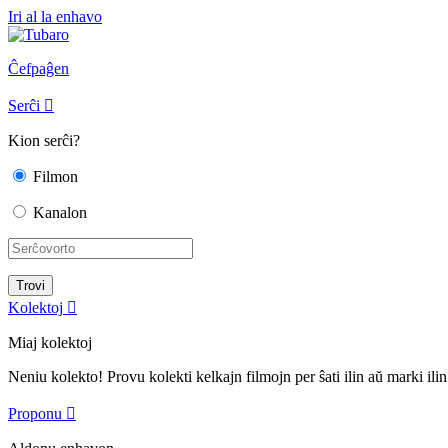
Iri al la enhavo
Ĉefpaĝen
Serĉi

Kion serĉi?
Filmon
Kanalon
Kolektoj

Miaj kolektoj
Neniu kolekto! Provu kolekti kelkajn filmojn per ŝati ilin aŭ marki ilin
Proponu
