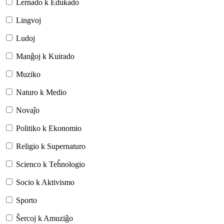
Lernado k Edukado
Lingvoj
Ludoj
Manĝoj k Kuirado
Muziko
Naturo k Medio
Novaĵo
Politiko k Ekonomio
Religio k Supernaturo
Scienco k Teĥnologio
Socio k Aktivismo
Sporto
Ŝercoj k Amuziĝo