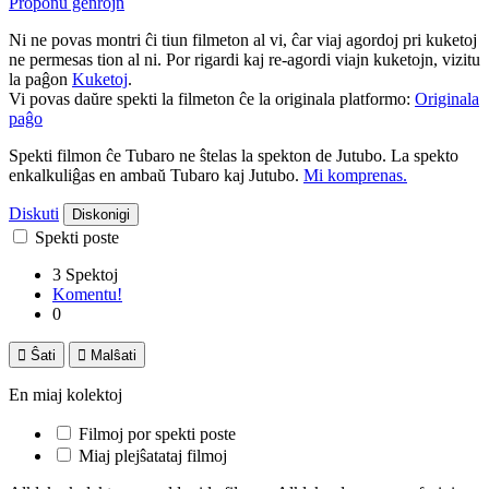
Proponu ĝenrojn
Ni ne povas montri ĉi tiun filmeton al vi, ĉar viaj agordoj pri kuketoj
ne permesas tion al ni. Por rigardi kaj re-agordi viajn kuketojn, vizitu
la paĝon
Kuketoj
.
Vi povas daŭre spekti la filmeton ĉe la originala platformo:
Originala
paĝo
Spekti filmon ĉe Tubaro ne ŝtelas la spekton de Jutubo. La spekto
enkalkuliĝas en ambaŭ Tubaro kaj Jutubo.
Mi komprenas.
Diskuti
Diskonigi
Spekti poste
3 Spektoj
Komentu!
0

Ŝati

Malŝati
En miaj kolektoj
Filmoj por spekti poste
Miaj plejŝatataj filmoj