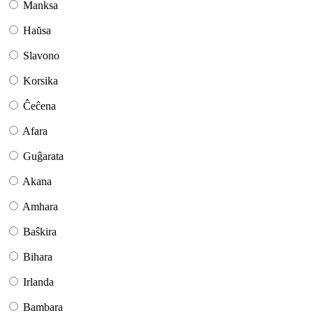
Manksa
Haŭsa
Slavono
Korsika
Ĉeĉena
Afara
Guĝarata
Akana
Amhara
Baŝkira
Bihara
Irlanda
Bambara