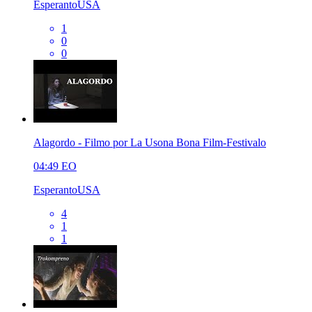
EsperantoUSA
1
0
0
Alagordo - Filmo por La Usona Bona Film-Festivalo
04:49
EO
EsperantoUSA
4
1
1