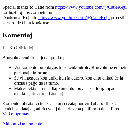
Special thanks to Catie from
https://www.youtube.com/@CatieKejti
for hosting this competition.
Dankon al Kejti de
https://www.youtube.com/@CatieKejti
pro esti
la estro de ĉi tiu konkurso.
Komentoj
Kaŝi diskutojn
Bonvolu atenti pri la jenaj punktoj:
Via komento publikiĝos tuje, senkontrole. Bonvolu ne enmeti
personajn informojn.
Se vi intencas komuniki kun la aŭtoro, komentu ankaŭ ĉe la
oficiala paĝo de la filmo.
Malrespektaj aŭ insultaj komentoj povas esti forigitaj aŭ
redaktitaj de administrantoj.
Komentoj afiŝataj ĉi tie estas konservataj nur en Tubaro. Ili estas
neniel sendataj al, aŭ ricevataj de la devena platformo de la filmo.
Mi komprenas.
Aldonu vian komenton