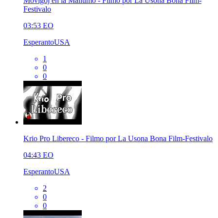
Moviĝoj en la Mallumo - Filmo por La Usona Bona Film-
Festivalo
03:53
EO
EsperantoUSA
1
0
0
Krio Pro Libereco - Filmo por La Usona Bona Film-Festivalo
04:43
EO
EsperantoUSA
2
0
0