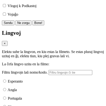
Vlogoj k Podkastoj
Vojaĝo
Sendu
Ne zorgu
Bone!
Lingvoj
×
Elektu sube la lingvon, en kiu estas la filmeto. Se estas pluraj lingvoj
uzitaj en ĝi, elektu tiun, kiu plej gravas laŭ vi.
La ĉefa lingvo uzita en la filmo:
Filtru lingvojn laŭ nomo/kodo.
Esperanto
Angla
Portugala