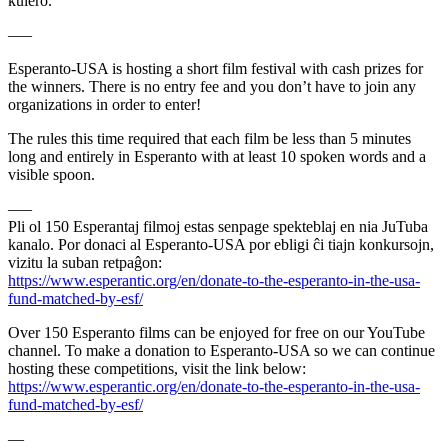
kulero.
–––
Esperanto-USA is hosting a short film festival with cash prizes for
the winners. There is no entry fee and you don’t have to join any
organizations in order to enter!
The rules this time required that each film be less than 5 minutes
long and entirely in Esperanto with at least 10 spoken words and a
visible spoon.
–––
Pli ol 150 Esperantaj filmoj estas senpage spekteblaj en nia JuTuba
kanalo. Por donaci al Esperanto-USA por ebligi ĉi tiajn konkursojn,
vizitu la suban retpaĝon:
https://www.esperantic.org/en/donate-to-the-esperanto-in-the-usa-
fund-matched-by-esf/
Over 150 Esperanto films can be enjoyed for free on our YouTube
channel. To make a donation to Esperanto-USA so we can continue
hosting these competitions, visit the link below:
https://www.esperantic.org/en/donate-to-the-esperanto-in-the-usa-
fund-matched-by-esf/
—