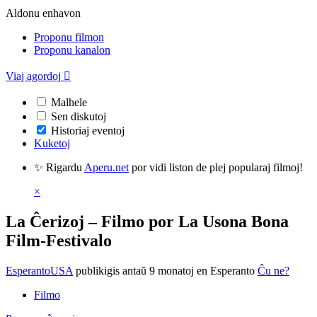
Aldonu enhavon
Proponu filmon
Proponu kanalon
Viaj agordoj

Malhele
Sen diskutoj
Historiaj eventoj
Kuketoj
✨ Rigardu
Aperu.net
por vidi liston de plej popularaj filmoj!
×
La Ĉerizoj – Filmo por La Usona Bona
Film-Festivalo
EsperantoUSA
publikigis antaŭ 9 monatoj
en Esperanto
Ĉu ne?
Filmo