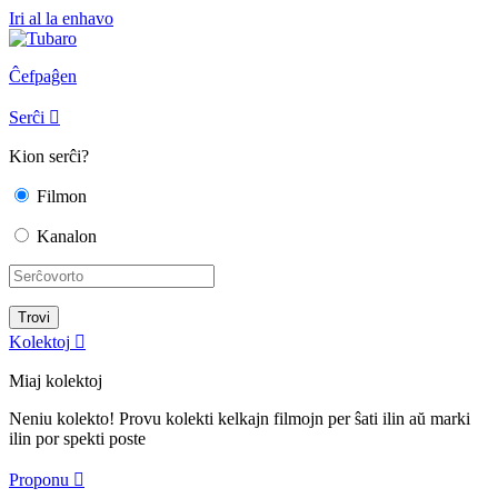
Iri al la enhavo
Ĉefpaĝen
Serĉi

Kion serĉi?
Filmon
Kanalon
Kolektoj

Miaj kolektoj
Neniu kolekto! Provu kolekti kelkajn filmojn per ŝati ilin aŭ marki
ilin por spekti poste
Proponu
