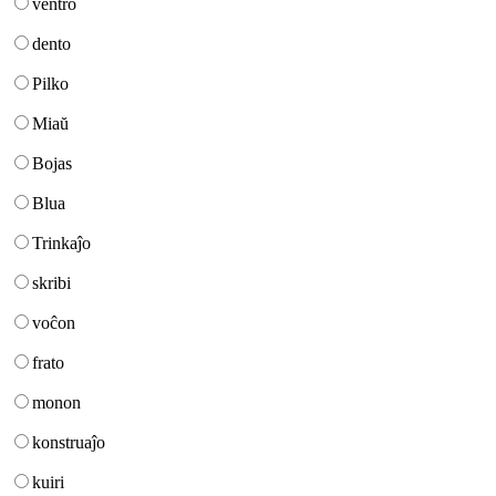
ventro
dento
Pilko
Miaŭ
Bojas
Blua
Trinkaĵo
skribi
voĉon
frato
monon
konstruaĵo
kuiri