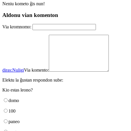
Neniu kometo ĝis nun!
Aldonu vian komenton
Via kromnomo:
diras:
Nuligi
Via komento:
Elektu la ĝustan respondon sube:
Kio estas leono?
domo
100
paneo