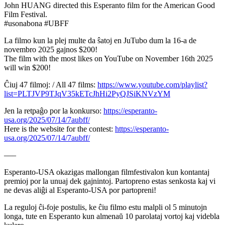
John HUANG directed this Esperanto film for the American Good
Film Festival.
#usonabona #UBFF
La filmo kun la plej multe da ŝatoj en JuTubo dum la 16-a de
novembro 2025 gajnos $200!
The film with the most likes on YouTube on November 16th 2025
will win $200!
Ĉiuj 47 filmoj: / All 47 films:
https://www.youtube.com/playlist?
list=PLTJVP9TJqV35kETcJhHi2PyQJSiKNVzYM
Jen la retpaĝo por la konkurso:
https://esperanto-
usa.org/2025/07/14/7aubff/
Here is the website for the contest:
https://esperanto-
usa.org/2025/07/14/7aubff/
–––
Esperanto-USA okazigas mallongan filmfestivalon kun kontantaj
premioj por la unuaj dek gajnintoj. Partopreno estas senkosta kaj vi
ne devas aliĝi al Esperanto-USA por partopreni!
La reguloj ĉi-foje postulis, ke ĉiu filmo estu malpli ol 5 minutojn
longa, tute en Esperanto kun almenaŭ 10 parolataj vortoj kaj videbla