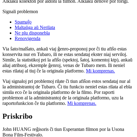
Alklaku kolekton por aldoni la filmon. Alklaku denove por forigi.
Signali problemon
Spamaĵo
Maltaŭga aŭ Nerilata
Ne plu disponebla
Renovigenda
Via ŝato/malŝato, ankaŭ viaj ĝenro-proponoj por ĉi tiu afiŝo estas
konservita nur en Tubaro, ili ne estas sendataj ekster niaj serviloj.
Simile, la statistikoj pri la afiŝo (spektoj, ŝatoj, komentoj ktp), ankaŭ
aliaj atribuoj, ekzemple ĝenroj, venas de Tubaro mem. Ili neniel
estas rilataj al tiuj ĉe la originala platformo.
Mi komprenas.
Viaj signaloj pri problemoj rilate ĉi tiun afiŝon estos sendataj nur al
la administrantoj de Tubaro. Ĉi tiu funkcio neniel estas rilata al ebla
simila eco ĉe la originala platformo de la filmo. Por raporti
problemon al la administrantoj de la originala platformo, uzu la
raportofunkcion ĉe tiu platformo.
Mi komprenas.
Priskribo
John HUANG reĝisoris ĉi tiun Esperantan filmon por la Usona
Bona Film-Festivalo.