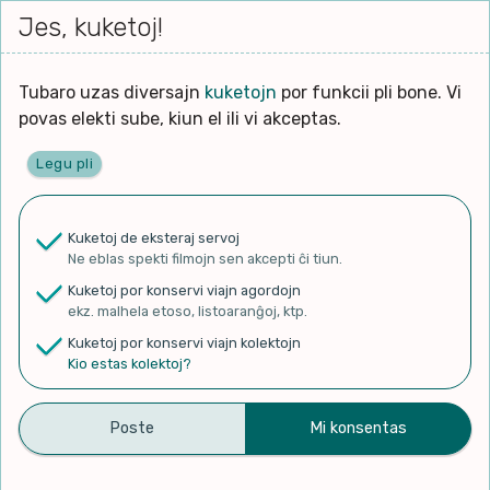
Iri




elektu
Jes, kuketoj!
Serĉi
Kolektoj
Proponu
Viaj
al
Filmo
tiun,
agord
la
kiu
enhavo
Tubaro uzas diversajn
kuketojn
por funkcii pli bone. Vi
Filozofio
plej
povas elekti sube, kiun el ili vi akceptas.
gravas
Kulturo k Historio
laŭ
Legu pli
vi.
Ĉefpaĝen
Lernado k Edukado
u
Ne
Kuketoj de eksteraj servoj
La
Lingvoj
Ne eblas spekti filmojn sen akcepti ĉi tiun.
ĉefa
✨ Rigardu
Aperu.net
por vidi liston
zorgu
Kuketoj por konservi viajn agordojn
de plej popularaj filmoj!
lingvo
Ludoj
ekz. malhela etoso, listoaranĝoj, ktp.
×
uzita
Kuketoj por konservi viajn kolektojn
en
Manĝoj k Kuirado
Kio estas kolektoj?
la
filmo:
Muziko
Valso por amikoj
Naturo k Medio
Filtru