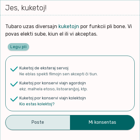
Iri




elektu
Jes, kuketoj!
Serĉi
Kolektoj
Proponu
Viaj
al
Filmo
tiun,
agor
la
kiu
enhavo
Tubaro uzas diversajn
kuketojn
por funkcii pli bone. Vi
Filozofio
plej
povas elekti sube, kiun el ili vi akceptas.
gravas
Kulturo k Historio
laŭ
Legu pli
vi.
Ĉefpaĝen
Lernado k Edukado
u
Ne
Kuketoj de eksteraj servoj
La
Lingvoj
Ne eblas spekti filmojn sen akcepti ĉi tiun.
ĉefa
✨ Rigardu
Aperu.net
por vidi liston
zorgu
Kuketoj por konservi viajn agordojn
de plej popularaj filmoj!
lingvo
Ludoj
ekz. malhela etoso, listoaranĝoj, ktp.
×
uzita
Kuketoj por konservi viajn kolektojn
en
Manĝoj k Kuirado
Kio estas kolektoj?
la
filmo:
Muziko
Stelesperanto 001 –
Naturo k Medio
Filtru