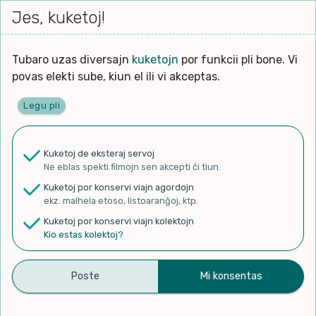
Iri




elektu
Jes, kuketoj!
Serĉi
Kolektoj
Proponu
Viaj
al
Filmo
tiun,
agord
la
kiu
enhavo
Tubaro uzas diversajn
kuketojn
por funkcii pli bone. Vi
Filozofio
plej
povas elekti sube, kiun el ili vi akceptas.
gravas
Kulturo k Historio
laŭ
Legu pli
vi.
Ĉefpaĝen
Lernado k Edukado
u
Ne
Kuketoj de eksteraj servoj
La
Lingvoj
Ne eblas spekti filmojn sen akcepti ĉi tiun.
ĉefa
✨ Rigardu
Aperu.net
por vidi liston
zorgu
Kuketoj por konservi viajn agordojn
de plej popularaj filmoj!
lingvo
Ludoj
ekz. malhela etoso, listoaranĝoj, ktp.
×
uzita
Kuketoj por konservi viajn kolektojn
en
Manĝoj k Kuirado
Kio estas kolektoj?
la
filmo:
Muziko
Stelesperanto 15 06 2023
Naturo k Medio
Filtru