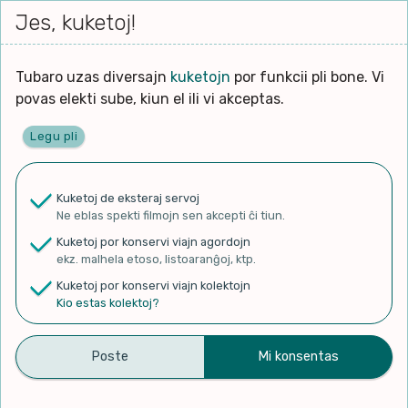
Iri




elektu
Jes, kuketoj!
Serĉi
Kolektoj
Proponu
Viaj
al
Filmo
tiun,
agord
la
kiu
enhavo
Tubaro uzas diversajn
kuketojn
por funkcii pli bone. Vi
Filozofio
plej
povas elekti sube, kiun el ili vi akceptas.
gravas
Kulturo k Historio
laŭ
Legu pli
vi.
Ĉefpaĝen
Lernado k Edukado
u
Ne
Kuketoj de eksteraj servoj
La
Lingvoj
Ne eblas spekti filmojn sen akcepti ĉi tiun.
ĉefa
✨ Rigardu
Aperu.net
por vidi liston
zorgu
Kuketoj por konservi viajn agordojn
de plej popularaj filmoj!
lingvo
Ludoj
ekz. malhela etoso, listoaranĝoj, ktp.
×
uzita
Kuketoj por konservi viajn kolektojn
en
Manĝoj k Kuirado
Kio estas kolektoj?
la
filmo:
Muziko
E-USA Landa Kongreso
Naturo k Medio
Filtru