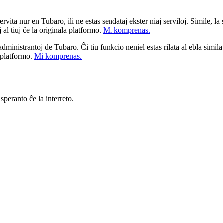
ita nur en Tubaro, ili ne estas sendataj ekster niaj serviloj. Simile, la st
 al tiuj ĉe la originala platformo.
Mi komprenas.
a administrantoj de Tubaro. Ĉi tiu funkcio neniel estas rilata al ebla simil
u platformo.
Mi komprenas.
speranto ĉe la interreto.