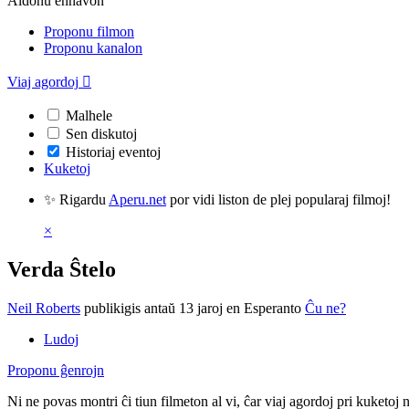
Aldonu enhavon
Proponu filmon
Proponu kanalon
Viaj agordoj

Malhele
Sen diskutoj
Historiaj eventoj
Kuketoj
✨ Rigardu
Aperu.net
por vidi liston de plej popularaj filmoj!
×
Verda Ŝtelo
Neil Roberts
publikigis antaŭ 13 jaroj
en Esperanto
Ĉu ne?
Ludoj
Proponu ĝenrojn
Ni ne povas montri ĉi tiun filmeton al vi, ĉar viaj agordoj pri kuketoj 