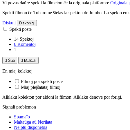
Vi povas daŭre spekti la filmeton ĉe la originala platformo:
Originala 
Spekti filmon ĉe Tubaro ne ŝtelas la spekton de Jutubo. La spekto e
Diskuti
Diskonigi
Spekti poste
14 Spektoj
6 Komentoj
1

Ŝati

Malŝati
En miaj kolektoj
Filmoj por spekti poste
Miaj plejŝatataj filmoj
Alklaku kolekton por aldoni la filmon. Alklaku denove por forigi.
Signali problemon
Spamaĵo
Maltaŭga aŭ Nerilata
Ne plu disponebla