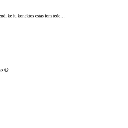
endi ke iu konektos estas iom tede…
mo 😆