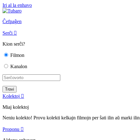
Iri al la enhavo
Ĉefpaĝen
Serĉi

Kion serĉi?
Filmon
Kanalon
Kolektoj

Miaj kolektoj
Neniu kolekto! Provu kolekti kelkajn filmojn per ŝati ilin aŭ marki ilin
Proponu
