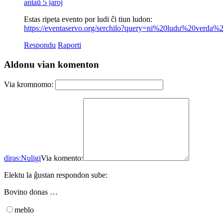
antaŭ 5 jaroj
Estas ripeta evento por ludi ĉi tiun ludon:
https://eventaservo.org/serchilo?query=ni%20ludu%20verd
Respondu
Raporti
Aldonu vian komenton
Via kromnomo:
diras:
Nuligi
Via komento:
Elektu la ĝustan respondon sube:
Bovino donas …
meblo