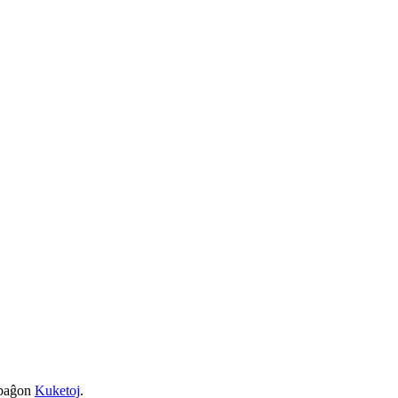
a paĝon
Kuketoj
.