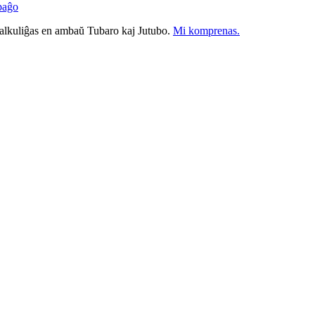
paĝo
nkalkuliĝas en ambaŭ Tubaro kaj Jutubo.
Mi komprenas.