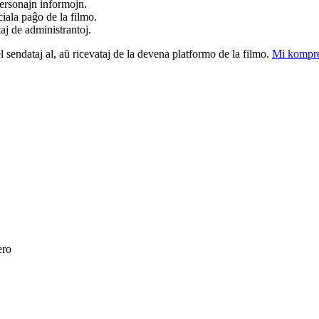
ersonajn informojn.
iala paĝo de la filmo.
taj de administrantoj.
el sendataj al, aŭ ricevataj de la devena platformo de la filmo.
Mi kompre
ero