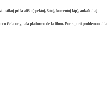
atistikoj pri la afiŝo (spektoj, ŝatoj, komentoj ktp), ankaŭ aliaj
a eco ĉe la originala platformo de la filmo. Por raporti problemon al la