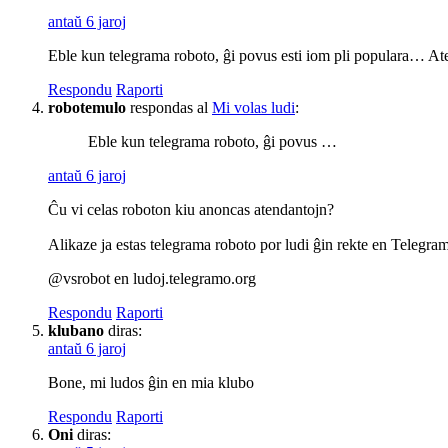
antaŭ 6 jaroj
Eble kun telegrama roboto, ĝi povus esti iom pli populara… At
Respondu
Raporti
robotemulo
respondas al
Mi volas ludi
:
Eble kun telegrama roboto, ĝi povus …
antaŭ 6 jaroj
Ĉu vi celas roboton kiu anoncas atendantojn?
Alikaze ja estas telegrama roboto por ludi ĝin rekte en Telegra
@vsrobot en ludoj.telegramo.org
Respondu
Raporti
klubano
diras:
antaŭ 6 jaroj
Bone, mi ludos ĝin en mia klubo
Respondu
Raporti
Oni
diras: