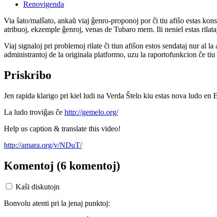
Renovigenda
Via ŝato/malŝato, ankaŭ viaj ĝenro-proponoj por ĉi tiu afiŝo estas konserv
atribuoj, ekzemple ĝenroj, venas de Tubaro mem. Ili neniel estas rilataj
Viaj signaloj pri problemoj rilate ĉi tiun afiŝon estos sendataj nur al l
administrantoj de la originala platformo, uzu la raportofunkcion ĉe ti
Priskribo
Jen rapida klarigo pri kiel ludi na Verda Ŝtelo kiu estas nova ludo en E
La ludo troviĝas ĉe
http://gemelo.org/
Help us caption & translate this video!
http://amara.org/v/NDuT/
Komentoj
(6 komentoj)
Kaŝi diskutojn
Bonvolu atenti pri la jenaj punktoj: