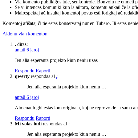
Via komento publikiĝos tuje, senkontrole. Bonvolu ne enmeti p
Se vi intencas komuniki kun la aŭtoro, komentu ankaŭ ĉe la ofic
Malrespektaj aŭ insultaj komentoj povas esti forigitaj aŭ redakti
Komentoj afiŝataj ĉi tie estas konservataj nur en Tubaro. Ili estas neni
Aldonu vian komenton
.
diras:
antaŭ 6 jaroj
Jen alia esperanta projekto kiun neniu uzas
Respondu
Raporti
qwerty
respondas al
.
:
Jen alia esperanta projekto kiun neniu …
antaŭ 6 jaroj
Almenauh ghi estas iom originala, kaj ne reprovo de la sama af
Respondu
Raporti
Mi volas ludi
respondas al
.
:
Jen alia esperanta projekto kiun neniu …