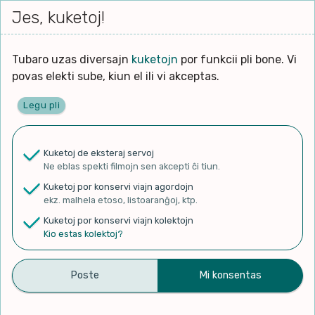
Iri




elektu
Jes, kuketoj!
Serĉi
Kolektoj
Proponu
Viaj
al
Filmo
tiun,
agor
la
kiu
enhavo
Tubaro uzas diversajn
kuketojn
por funkcii pli bone. Vi
Filozofio
plej
Ĉefpaĝen
povas elekti sube, kiun el ili vi akceptas.
gravas
Kulturo k Historio
laŭ
Legu pli
vi.
Lernado k Edukado
✨ Rigardu
Aperu.net
por vidi liston
de plej popularaj filmoj!
u
Ne
Kuketoj de eksteraj servoj
×
La
Lingvoj
Ne eblas spekti filmojn sen akcepti ĉi tiun.
ĉefa
zorgu
Kuketoj por konservi viajn agordojn
lingvo
Ludoj
ekz. malhela etoso, listoaranĝoj, ktp.
uzita
Kuketoj por konservi viajn kolektojn
en
Manĝoj k Kuirado
Kio estas kolektoj?
Espera Mondo #60 –
la
filmo:
Muziko
Fluganta ŝipo – Esperanto
Naturo k Medio
– Minecraft
Filtru