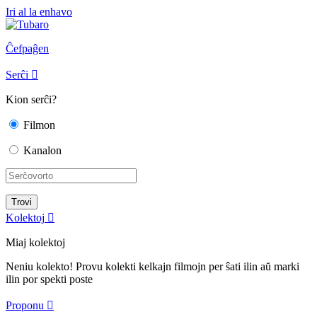
Iri al la enhavo
Ĉefpaĝen
Serĉi

Kion serĉi?
Filmon
Kanalon
Kolektoj

Miaj kolektoj
Neniu kolekto! Provu kolekti kelkajn filmojn per ŝati ilin aŭ marki
ilin por spekti poste
Proponu
