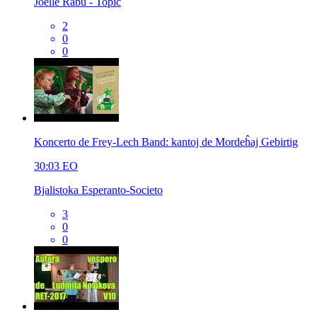
Joëlle Rabu - Topic
2
0
0
Koncerto de Frey-Lech Band: kantoj de Mordeĥaj Gebirtig
30:03
EO
Bjalistoka Esperanto-Societo
3
0
0