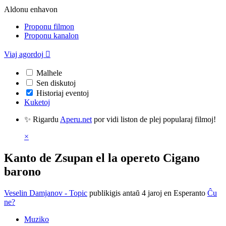
Aldonu enhavon
Proponu filmon
Proponu kanalon
Viaj agordoj

Malhele
Sen diskutoj
Historiaj eventoj
Kuketoj
✨ Rigardu
Aperu.net
por vidi liston de plej popularaj filmoj!
×
Kanto de Zsupan el la opereto Cigano
barono
Veselin Damjanov - Topic
publikigis antaŭ 4 jaroj
en Esperanto
Ĉu
ne?
Muziko