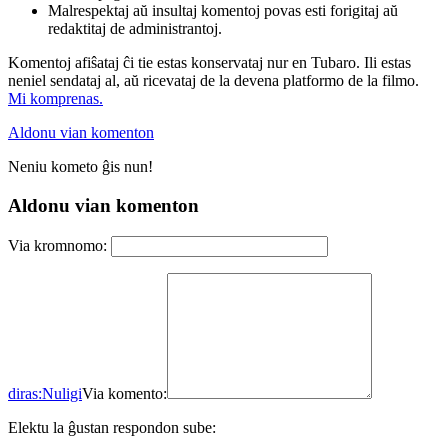
Malrespektaj aŭ insultaj komentoj povas esti forigitaj aŭ
redaktitaj de administrantoj.
Komentoj afiŝataj ĉi tie estas konservataj nur en Tubaro. Ili estas
neniel sendataj al, aŭ ricevataj de la devena platformo de la filmo.
Mi komprenas.
Aldonu vian komenton
Neniu kometo ĝis nun!
Aldonu vian komenton
Via kromnomo:
diras:
Nuligi
Via komento:
Elektu la ĝustan respondon sube: