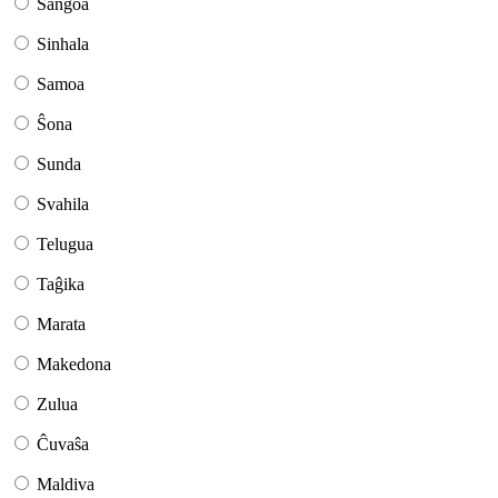
Sangoa
Sinhala
Samoa
Ŝona
Sunda
Svahila
Telugua
Taĝika
Marata
Makedona
Zulua
Ĉuvaŝa
Maldiva