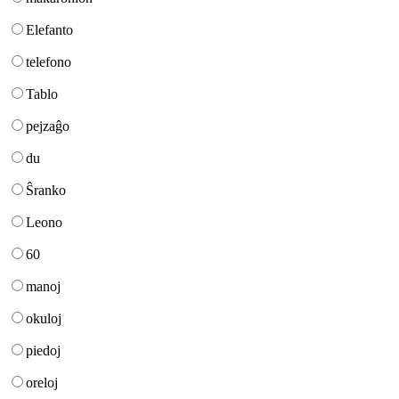
Elefanto
telefono
Tablo
pejzaĝo
du
Ŝranko
Leono
60
manoj
okuloj
piedoj
oreloj