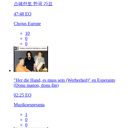
스페란토 한국 가요
47:48
EO
Chojus Europe
10
0
0
"Her die Hand, es muss sein (Werberlied)" en Esperanto
(Donu manon, donu ĝin)
02:25
EO
Muzikoesperanta
1
0
0