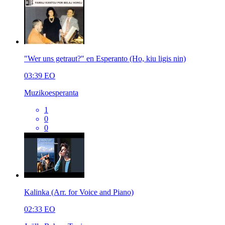
"Wer uns getraut?" en Esperanto (Ho, kiu ligis nin)
03:39
EO
Muzikoesperanta
1
0
0
Kalinka (Arr. for Voice and Piano)
02:33
EO