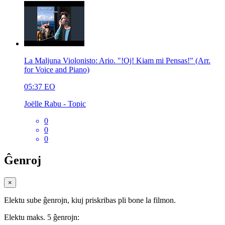
La Maljuna Violonisto: Ario. "!Oj! Kiam mi Pensas!" (Arr.
for Voice and Piano)
05:37
EO
Joëlle Rabu - Topic
0
0
0
Ĝenroj
×
Elektu sube ĝenrojn, kiuj priskribas pli bone la filmon.
Elektu maks. 5 ĝenrojn: