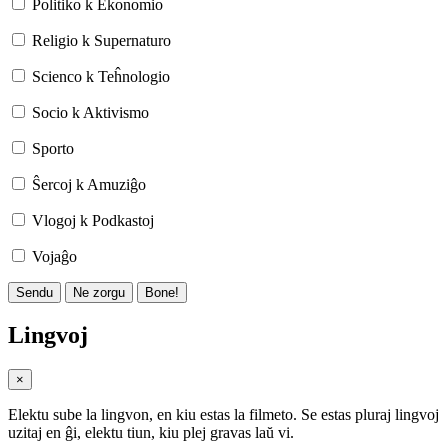
Politiko k Ekonomio
Religio k Supernaturo
Scienco k Teĥnologio
Socio k Aktivismo
Sporto
Ŝercoj k Amuziĝo
Vlogoj k Podkastoj
Vojaĝo
Sendu
Ne zorgu
Bone!
Lingvoj
×
Elektu sube la lingvon, en kiu estas la filmeto. Se estas pluraj lingvoj
uzitaj en ĝi, elektu tiun, kiu plej gravas laŭ vi.