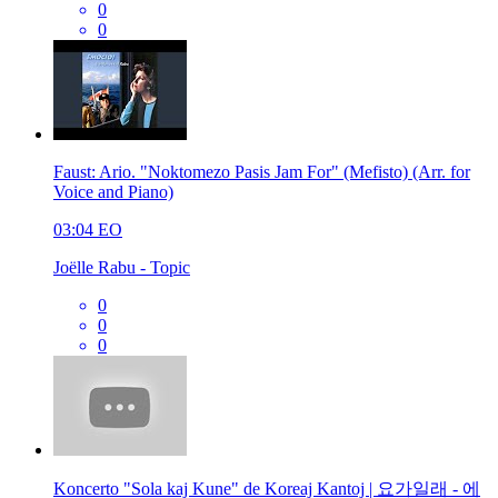
0
0
Faust: Ario. "Noktomezo Pasis Jam For" (Mefisto) (Arr. for
Voice and Piano)
03:04
EO
Joëlle Rabu - Topic
0
0
0
Koncerto "Sola kaj Kune" de Koreaj Kantoj | 요가일래 - 에