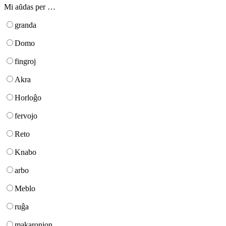
Mi aŭdas per …
granda
Domo
fingroj
Akra
Horloĝo
fervojo
Reto
Knabo
arbo
Meblo
ruĝa
makaronion