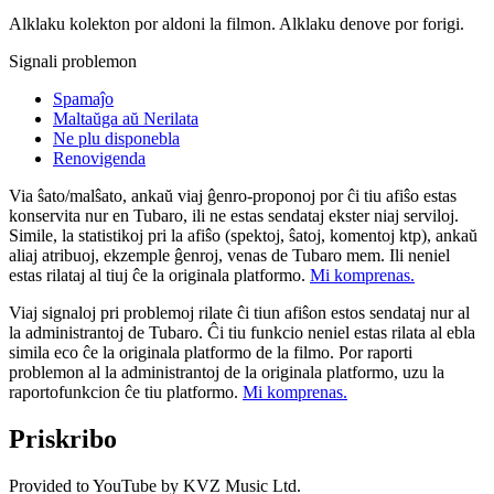
Alklaku kolekton por aldoni la filmon. Alklaku denove por forigi.
Signali problemon
Spamaĵo
Maltaŭga aŭ Nerilata
Ne plu disponebla
Renovigenda
Via ŝato/malŝato, ankaŭ viaj ĝenro-proponoj por ĉi tiu afiŝo estas
konservita nur en Tubaro, ili ne estas sendataj ekster niaj serviloj.
Simile, la statistikoj pri la afiŝo (spektoj, ŝatoj, komentoj ktp), ankaŭ
aliaj atribuoj, ekzemple ĝenroj, venas de Tubaro mem. Ili neniel
estas rilataj al tiuj ĉe la originala platformo.
Mi komprenas.
Viaj signaloj pri problemoj rilate ĉi tiun afiŝon estos sendataj nur al
la administrantoj de Tubaro. Ĉi tiu funkcio neniel estas rilata al ebla
simila eco ĉe la originala platformo de la filmo. Por raporti
problemon al la administrantoj de la originala platformo, uzu la
raportofunkcion ĉe tiu platformo.
Mi komprenas.
Priskribo
Provided to YouTube by KVZ Music Ltd.