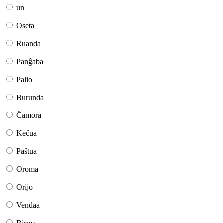
un
Oseta
Ruanda
Panĝaba
Palio
Burunda
Ĉamora
Keĉua
Paŝtua
Oroma
Orijo
Vendaa
Birma