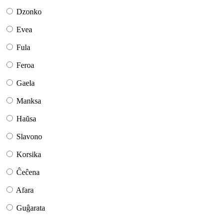
Dzonko
Evea
Fula
Feroa
Gaela
Manksa
Haŭsa
Slavono
Korsika
Ĉeĉena
Afara
Guĝarata