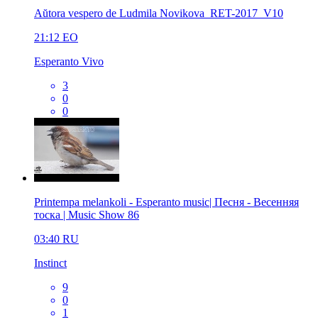
Aŭtora vespero de Ludmila Novikova_RET-2017_V10
21:12
EO
Esperanto Vivo
3
0
0
Printempa melankoli - Esperanto music| Песня - Весенняя
тоска | Music Show 86
03:40
RU
Instinct
9
0
1