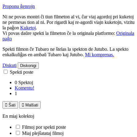
Proponu ĝenrojn
Ni ne povas montri ĉi tiun filmeton al vi, ĉar viaj agordoj pri kuketoj
ne permesas tion al ni. Por rigardi kaj re-agordi viajn kuketojn, vizitu
la paĝon
Kuketoj
.
Vi povas daŭre spekti la filmeton ĉe la originala platformo:
Originala
paĝo
Spekti filmon ĉe Tubaro ne ŝtelas la spekton de Jutubo. La spekto
enkalkuliĝas en ambaŭ Tubaro kaj Jutubo.
Mi komprenas.
Diskuti
Diskonigi
Spekti poste
0 Spektoj
Komentu!
1

Ŝati

Malŝati
En miaj kolektoj
Filmoj por spekti poste
Miaj plejŝatataj filmoj