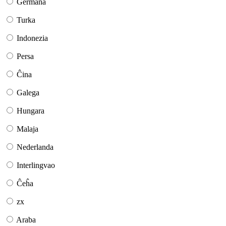
Germana
Turka
Indonezia
Persa
Ĉina
Galega
Hungara
Malaja
Nederlanda
Interlingvao
Ĉeĥa
zx
Araba