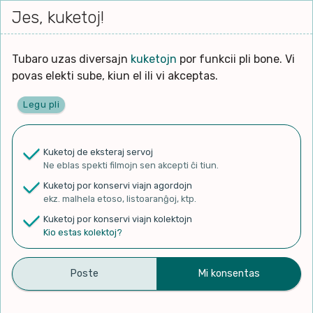
Iri




elektu
Jes, kuketoj!
Serĉi
Kolektoj
Proponu
Viaj
al
Filmo
tiun,
agor
la
kiu
enhavo
Tubaro uzas diversajn
kuketojn
por funkcii pli bone. Vi
Filozofio
plej
Ĉefpaĝen
povas elekti sube, kiun el ili vi akceptas.
gravas
Kulturo k Historio
laŭ
Legu pli
vi.
Lernado k Edukado
✨ Rigardu
Aperu.net
por vidi liston
de plej popularaj filmoj!
u
Ne
Kuketoj de eksteraj servoj
×
La
Lingvoj
Ne eblas spekti filmojn sen akcepti ĉi tiun.
ĉefa
zorgu
Kuketoj por konservi viajn agordojn
lingvo
Ludoj
ekz. malhela etoso, listoaranĝoj, ktp.
uzita
Kuketoj por konservi viajn kolektojn
en
Manĝoj k Kuirado
Kio estas kolektoj?
Esperanto Alphabet Song
la
filmo:
Muziko
(Remastered) Esperanta
Naturo k Medio
Alfabeta Kanto
Filtru