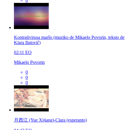
0
Kontraŭvirusa marŝo (muziko de Mikaelo Povorin, teksto de
Klara Ilutoviĉ)
02:11
EO
Mikaelo Povorin
0
0
0
月西江 (Yue Xijiang)-Clara (esperanto)