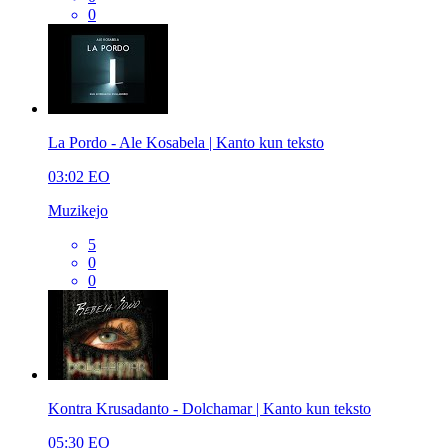
0
La Pordo - Ale Kosabela | Kanto kun teksto
03:02
EO
Muzikejo
5
0
0
Kontra Krusadanto - Dolchamar | Kanto kun teksto
05:30
EO