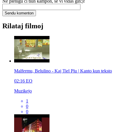
Ne plenigu ĉi tiun kampon, se vi vidas ĝin;)!
Rilataj filmoj
Malfermu, Belulino - Kaj Tiel Plu | Kanto kun teksto
02:16
EO
Muzikejo
1
0
0