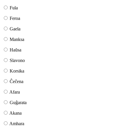
Fula
Feroa
Gaela
Manksa
Haŭsa
Slavono
Korsika
Ĉeĉena
Afara
Guĝarata
Akana
Amhara