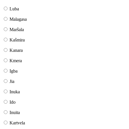
Luba
Malagasa
Marŝala
Kaŝmira
Kanara
Kmera
Igba
Jia
Inuka
Ido
Inuita
Kartvela