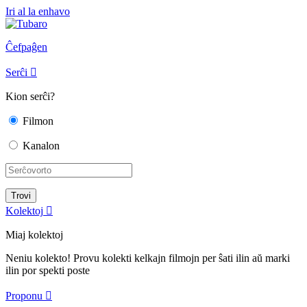
Iri al la enhavo
Ĉefpaĝen
Serĉi

Kion serĉi?
Filmon
Kanalon
Kolektoj

Miaj kolektoj
Neniu kolekto! Provu kolekti kelkajn filmojn per ŝati ilin aŭ marki
ilin por spekti poste
Proponu
