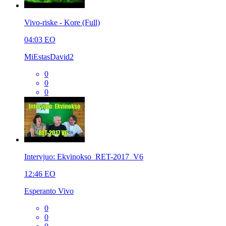
Vivo-riske - Kore (Full)
04:03
EO
MiEstasDavid2
0
0
0
Intervjuo: Ekvinokso_RET-2017_V6
12:46
EO
Esperanto Vivo
0
0