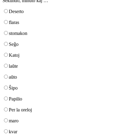
Sekundo, minuto kaj …
Deserto
flaras
stomakon
Seĝo
Katoj
laŭte
aŭto
Ŝipo
Papilio
Per la oreloj
maro
kvar