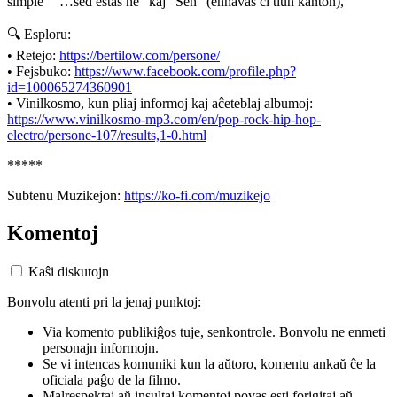
simple” “…sed estas ne” kaj “Sen” (enhavas ĉi tiun kanton),
🔍 Esploru:
• Retejo:
https://bertilow.com/persone/
• Fejsbuko:
https://www.facebook.com/profile.php?
id=100065274360901
• Vinilkosmo, kun pliaj informoj kaj aĉeteblaj albumoj:
https://www.vinilkosmo-mp3.com/en/pop-rock-hip-hop-
electro/persone-107/results,1-0.html
*****
Subtenu Muzikejon:
https://ko-fi.com/muzikejo
Komentoj
Kaŝi diskutojn
Bonvolu atenti pri la jenaj punktoj:
Via komento publikiĝos tuje, senkontrole. Bonvolu ne enmeti
personajn informojn.
Se vi intencas komuniki kun la aŭtoro, komentu ankaŭ ĉe la
oficiala paĝo de la filmo.
Malrespektaj aŭ insultaj komentoj povas esti forigitaj aŭ