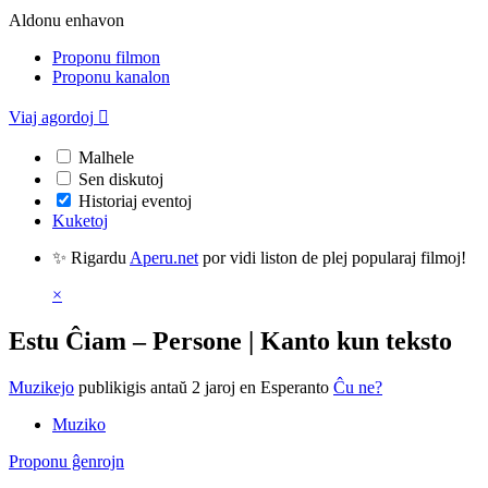
Aldonu enhavon
Proponu filmon
Proponu kanalon
Viaj agordoj

Malhele
Sen diskutoj
Historiaj eventoj
Kuketoj
✨ Rigardu
Aperu.net
por vidi liston de plej popularaj filmoj!
×
Estu Ĉiam – Persone | Kanto kun teksto
Muzikejo
publikigis antaŭ 2 jaroj
en Esperanto
Ĉu ne?
Muziko
Proponu ĝenrojn