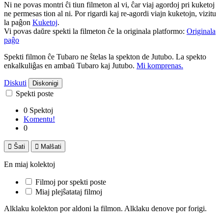
Ni ne povas montri ĉi tiun filmeton al vi, ĉar viaj agordoj pri kuketoj
ne permesas tion al ni. Por rigardi kaj re-agordi viajn kuketojn, vizitu
la paĝon
Kuketoj
.
Vi povas daŭre spekti la filmeton ĉe la originala platformo:
Originala
paĝo
Spekti filmon ĉe Tubaro ne ŝtelas la spekton de Jutubo. La spekto
enkalkuliĝas en ambaŭ Tubaro kaj Jutubo.
Mi komprenas.
Diskuti
Diskonigi
Spekti poste
0 Spektoj
Komentu!
0

Ŝati

Malŝati
En miaj kolektoj
Filmoj por spekti poste
Miaj plejŝatataj filmoj
Alklaku kolekton por aldoni la filmon. Alklaku denove por forigi.