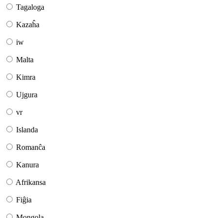
Tagaloga
Kazaĥa
iw
Malta
Kimra
Ujgura
vr
Islanda
Romanĉa
Kanura
Afrikansa
Fiĝia
Mongola