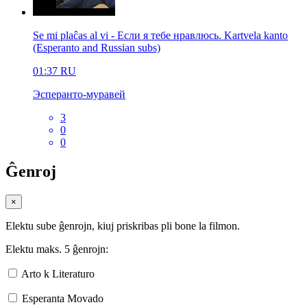
Se mi plaĉas al vi - Если я тебе нравлюсь. Kartvela kanto
(Esperanto and Russian subs)
01:37
RU
Эсперанто-муравей
3
0
0
Ĝenroj
×
Elektu sube ĝenrojn, kiuj priskribas pli bone la filmon.
Elektu maks. 5 ĝenrojn:
Arto k Literaturo
Esperanta Movado