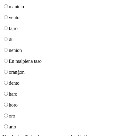
mantelo
vento
fajro
du
nenion
En malplena taso
oranĝon
dento
haro
horo
oro
ario