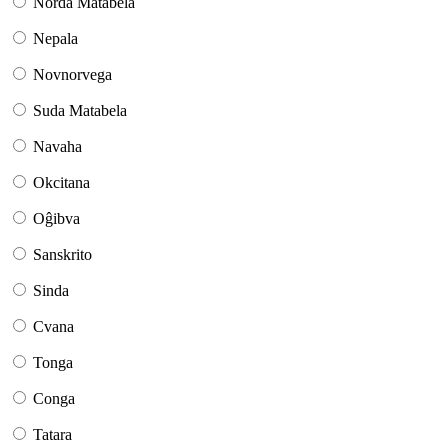
Norda Matabela
Nepala
Novnorvega
Suda Matabela
Navaha
Okcitana
Oĝibva
Sanskrito
Sinda
Cvana
Tonga
Conga
Tatara