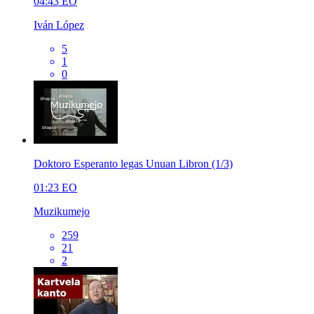
04:43
EO
Iván López
5
1
0
Doktoro Esperanto legas Unuan Libron (1/3)
01:23
EO
Muzikumejo
259
21
2