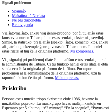
Signali problemon
Spamaĵo
Maltaŭga aŭ Nerilata
Ne plu disponebla
Renovigenda
Via ŝato/malŝato, ankaŭ viaj ĝenro-proponoj por ĉi tiu afiŝo estas
konservita nur en Tubaro, ili ne estas sendataj ekster niaj serviloj.
Simile, la statistikoj pri la afiŝo (spektoj, ŝatoj, komentoj ktp), ankaŭ
aliaj atribuoj, ekzemple ĝenroj, venas de Tubaro mem. Ili neniel
estas rilataj al tiuj ĉe la originala platformo.
Mi komprenas.
Viaj signaloj pri problemoj rilate ĉi tiun afiŝon estos sendataj nur al
la administrantoj de Tubaro. Ĉi tiu funkcio neniel estas rilata al ebla
simila eco ĉe la originala platformo de la filmo. Por raporti
problemon al la administrantoj de la originala platformo, uzu la
raportofunkcion ĉe tiu platformo.
Mi komprenas.
Priskribo
Persone estas muzika triopo ekzistanta ekde 1986, havante la
muzikstilon poproko. La muzikgrupo havas multajn kantojn en
Esperanto per 5 albumoj: “62 minutoj” “En la spegulo”, “Povus esti