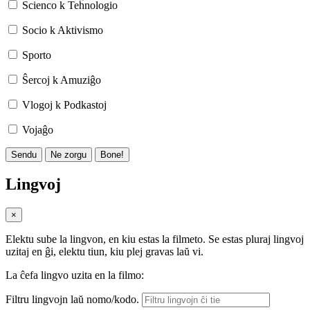
Scienco k Teĥnologio
Socio k Aktivismo
Sporto
Ŝercoj k Amuziĝo
Vlogoj k Podkastoj
Vojaĝo
Sendu
Ne zorgu
Bone!
Lingvoj
×
Elektu sube la lingvon, en kiu estas la filmeto. Se estas pluraj lingvoj
uzitaj en ĝi, elektu tiun, kiu plej gravas laŭ vi.
La ĉefa lingvo uzita en la filmo:
Filtru lingvojn laŭ nomo/kodo.