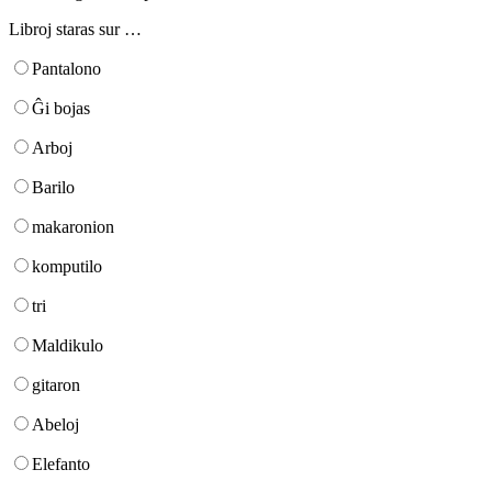
Libroj staras sur …
Pantalono
Ĝi bojas
Arboj
Barilo
makaronion
komputilo
tri
Maldikulo
gitaron
Abeloj
Elefanto