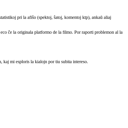
atistikoj pri la afiŝo (spektoj, ŝatoj, komentoj ktp), ankaŭ aliaj
a eco ĉe la originala platformo de la filmo. Por raporti problemon al la
j mi esploris la kialojn por tiu subita intereso.