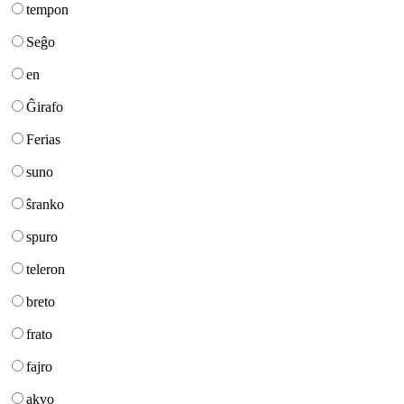
tempon
Seĝo
en
Ĝirafo
Ferias
suno
ŝranko
spuro
teleron
breto
frato
fajro
akvo