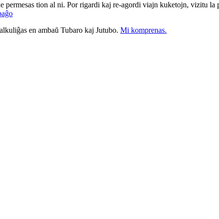
ne permesas tion al ni. Por rigardi kaj re-agordi viajn kuketojn, vizitu l
paĝo
nkalkuliĝas en ambaŭ Tubaro kaj Jutubo.
Mi komprenas.