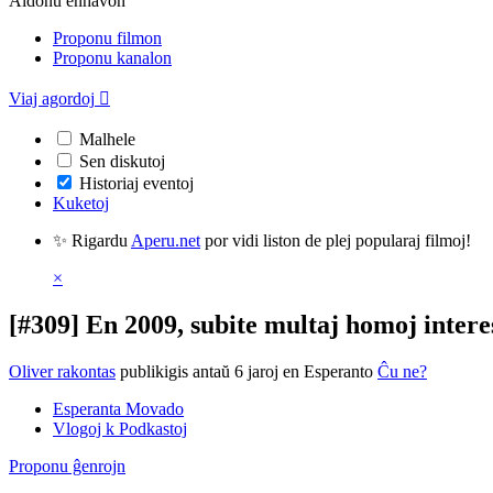
Aldonu enhavon
Proponu filmon
Proponu kanalon
Viaj agordoj

Malhele
Sen diskutoj
Historiaj eventoj
Kuketoj
✨ Rigardu
Aperu.net
por vidi liston de plej popularaj filmoj!
×
[#309] En 2009, subite multaj homoj interes
Oliver rakontas
publikigis antaŭ 6 jaroj
en Esperanto
Ĉu ne?
Esperanta Movado
Vlogoj k Podkastoj
Proponu ĝenrojn