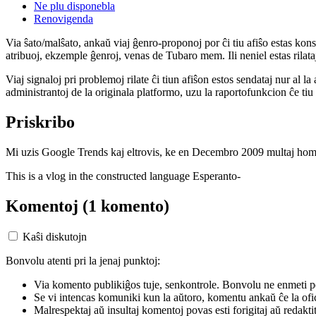
Ne plu disponebla
Renovigenda
Via ŝato/malŝato, ankaŭ viaj ĝenro-proponoj por ĉi tiu afiŝo estas konserv
atribuoj, ekzemple ĝenroj, venas de Tubaro mem. Ili neniel estas rilataj
Viaj signaloj pri problemoj rilate ĉi tiun afiŝon estos sendataj nur al l
administrantoj de la originala platformo, uzu la raportofunkcion ĉe ti
Priskribo
Mi uzis Google Trends kaj eltrovis, ke en Decembro 2009 multaj homoj 
This is a vlog in the constructed language Esperanto-
Komentoj
(1 komento)
Kaŝi diskutojn
Bonvolu atenti pri la jenaj punktoj:
Via komento publikiĝos tuje, senkontrole. Bonvolu ne enmeti p
Se vi intencas komuniki kun la aŭtoro, komentu ankaŭ ĉe la ofic
Malrespektaj aŭ insultaj komentoj povas esti forigitaj aŭ redakti