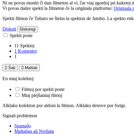
Ni ne povas montri ĉi tiun filmeton al vi, ĉar viaj agordoj pri kuketoj 
Vi povas daŭre spekti la filmeton ĉe la originala platformo:
Originala 
Spekti filmon ĉe Tubaro ne ŝtelas la spekton de Jutubo. La spekto e
Diskuti
Diskonigi
Spekti poste
11 Spektoj
1 Komentoj
1

Ŝati

Malŝati
En miaj kolektoj
Filmoj por spekti poste
Miaj plejŝatataj filmoj
Alklaku kolekton por aldoni la filmon. Alklaku denove por forigi.
Signali problemon
Spamaĵo
Maltaŭga aŭ Nerilata