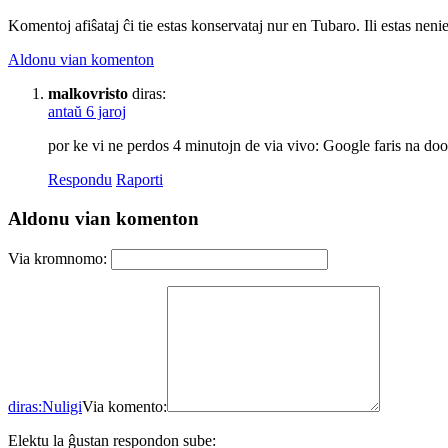
Komentoj afiŝataj ĉi tie estas konservataj nur en Tubaro. Ili estas neni
Aldonu vian komenton
malkovristo
diras:
antaŭ 6 jaroj
por ke vi ne perdos 4 minutojn de via vivo: Google faris na do
Respondu
Raporti
Aldonu vian komenton
Via kromnomo:
diras:
Nuligi
Via komento:
Elektu la ĝustan respondon sube: