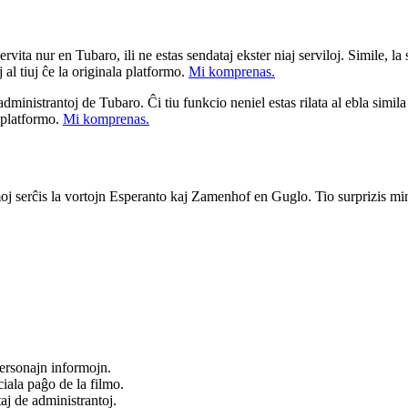
ita nur en Tubaro, ili ne estas sendataj ekster niaj serviloj. Simile, la st
 al tiuj ĉe la originala platformo.
Mi komprenas.
a administrantoj de Tubaro. Ĉi tiu funkcio neniel estas rilata al ebla simil
u platformo.
Mi komprenas.
serĉis la vortojn Esperanto kaj Zamenhof en Guglo. Tio surprizis min, ka
ersonajn informojn.
iala paĝo de la filmo.
taj de administrantoj.