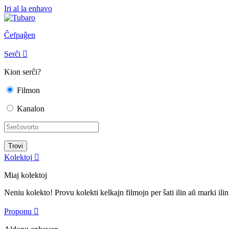
Iri al la enhavo
Ĉefpaĝen
Serĉi

Kion serĉi?
Filmon
Kanalon
Kolektoj

Miaj kolektoj
Neniu kolekto! Provu kolekti kelkajn filmojn per ŝati ilin aŭ marki ilin
Proponu
