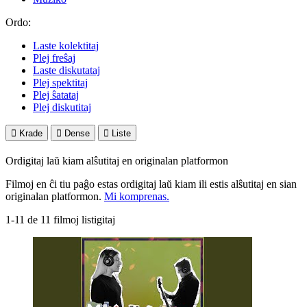
Ordo:
Laste kolektitaj
Plej freŝaj
Laste diskutataj
Plej spektitaj
Plej ŝatataj
Plej diskutitaj

Krade

Dense

Liste
Ordigitaj laŭ kiam alŝutitaj en originalan platformon
Filmoj en ĉi tiu paĝo estas ordigitaj laŭ kiam ili estis alŝutitaj en sian
originalan platformon.
Mi komprenas.
1-11 de 11 filmoj listigitaj