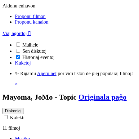
Aldonu enhavon
Proponu filmon
Proponu kanalon
Viaj agordoj

Malhele
Sen diskutoj
Historiaj eventoj
Kuketoj
✨ Rigardu
Aperu.net
por vidi liston de plej popularaj filmoj!
×
Mayoma, JoMo - Topic
Originala paĝo
Diskonigi
Kolekti
11 filmoj
Muziko