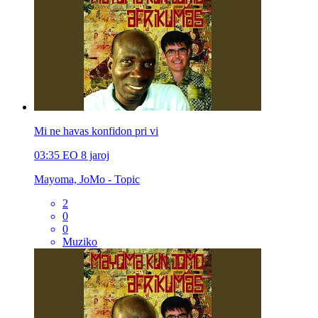
Mi ne havas konfidon pri vi
03:35
EO
8 jaroj
Mayoma, JoMo - Topic
2
0
0
Muziko