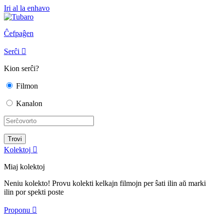
Iri al la enhavo
Ĉefpaĝen
Serĉi

Kion serĉi?
Filmon
Kanalon
Kolektoj

Miaj kolektoj
Neniu kolekto! Provu kolekti kelkajn filmojn per ŝati ilin aŭ marki
ilin por spekti poste
Proponu
