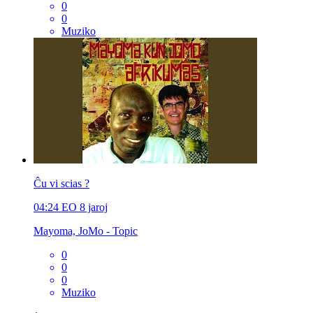
0
0
Muziko
Ĉu vi scias ?
04:24
EO
8 jaroj
Mayoma, JoMo - Topic
0
0
0
Muziko