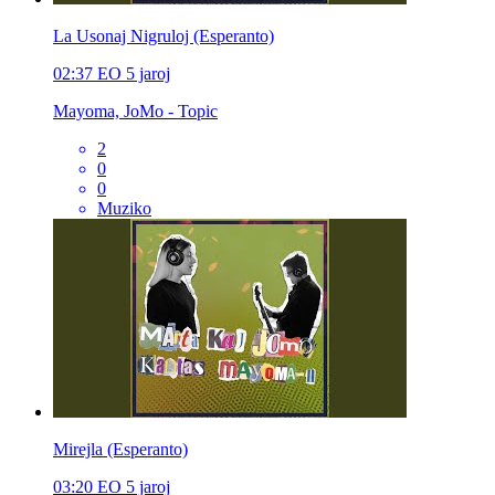
La Usonaj Nigruloj (Esperanto)
02:37
EO
5 jaroj
Mayoma, JoMo - Topic
2
0
0
Muziko
Mirejla (Esperanto)
03:20
EO
5 jaroj