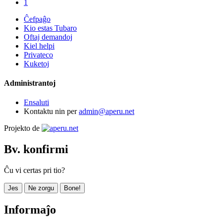
1
Ĉefpaĝo
Kio estas Tubaro
Oftaj demandoj
Kiel helpi
Privateco
Kuketoj
Administrantoj
Ensaluti
Kontaktu nin per
admin@aperu.net
Projekto de
Bv. konfirmi
Ĉu vi certas pri tio?
Jes
Ne zorgu
Bone!
Informaĵo