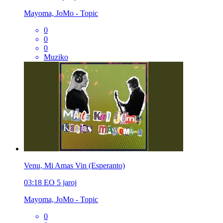
Mayoma, JoMo - Topic
0
0
0
Muziko
Venu, Mi Amas Vin (Esperanto)
03:18
EO
5 jaroj
Mayoma, JoMo - Topic
0