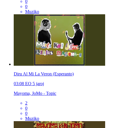
0
0
Muziko
Diru Al Mi La Veron (Esperanto)
03:08
EO
5 jaroj
Mayoma, JoMo - Topic
2
0
0
Muziko