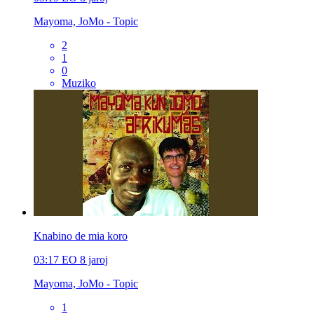
Mayoma, JoMo - Topic
2
1
0
Muziko
Knabino de mia koro
03:17
EO
8 jaroj
Mayoma, JoMo - Topic
1