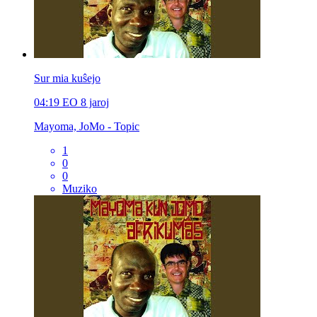
Sur mia kuŝejo
04:19
EO
8 jaroj
Mayoma, JoMo - Topic
1
0
0
Muziko