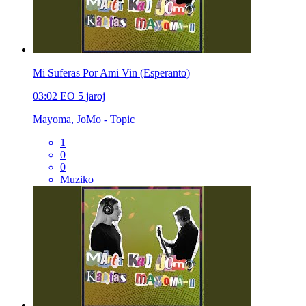
Mi Suferas Por Ami Vin (Esperanto)
03:02
EO
5 jaroj
Mayoma, JoMo - Topic
1
0
0
Muziko