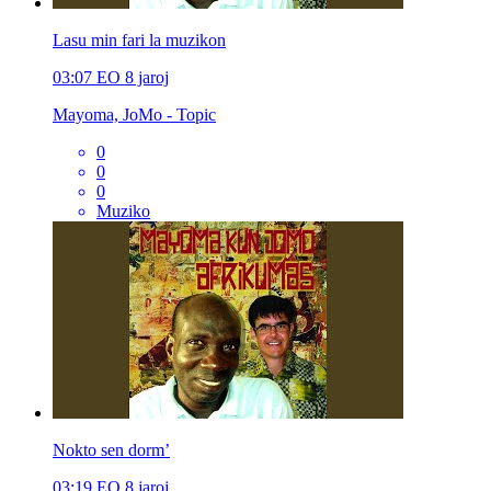
Lasu min fari la muzikon
03:07
EO
8 jaroj
Mayoma, JoMo - Topic
0
0
0
Muziko
Nokto sen dorm’
03:19
EO
8 jaroj