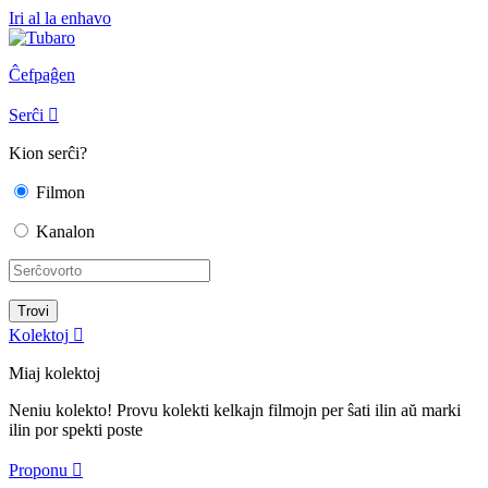
Iri al la enhavo
Ĉefpaĝen
Serĉi

Kion serĉi?
Filmon
Kanalon
Kolektoj

Miaj kolektoj
Neniu kolekto! Provu kolekti kelkajn filmojn per ŝati ilin aŭ marki
ilin por spekti poste
Proponu
