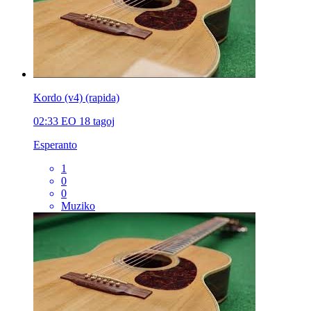
Kordo (v4) (rapida)
02:33
EO
18 tagoj
Esperanto
1
0
0
Muziko