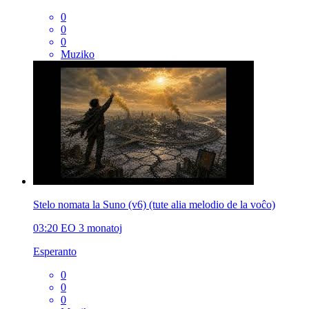
0
0
0
Muziko
Stelo nomata la Suno (v6) (tute alia melodio de la voĉo)
03:20
EO
3 monatoj
Esperanto
0
0
0