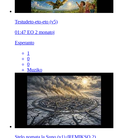
Testudeto-eto-eto (v5)
01:47
EO
2 monatoj
Esperanto
1
0
0
Muziko
Stelo nomata la Suno (v1) (REMIKSO 2)