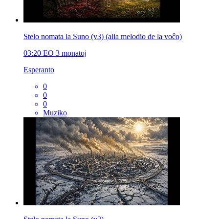
Stelo nomata la Suno (v3) (alia melodio de la voĉo)
03:20
EO
3 monatoj
Esperanto
0
0
0
Muziko