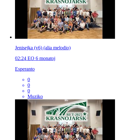
Jenisejka (v6) (alia melodio)
02:24
EO
6 monatoj
Esperanto
0
0
0
Muziko