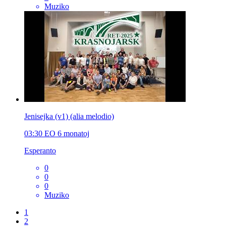
Muziko
Jenisejka (v1) (alia melodio)
03:30
EO
6 monatoj
Esperanto
0
0
0
Muziko
1
2