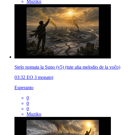
Muziko
Stelo nomata la Suno (v5) (tute alia melodio de la voĉo)
03:32
EO
3 monatoj
Esperanto
0
0
0
Muziko