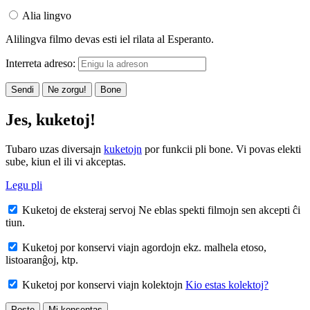
Alia lingvo
Alilingva filmo devas esti iel rilata al Esperanto.
Interreta adreso:
Sendi
Ne zorgu!
Bone
Jes, kuketoj!
Tubaro uzas diversajn
kuketojn
por funkcii pli bone. Vi povas elekti
sube, kiun el ili vi akceptas.
Legu pli
Kuketoj de eksteraj servoj
Ne eblas spekti filmojn sen akcepti ĉi
tiun.
Kuketoj por konservi viajn agordojn
ekz. malhela etoso,
listoaranĝoj, ktp.
Kuketoj por konservi viajn kolektojn
Kio estas kolektoj?