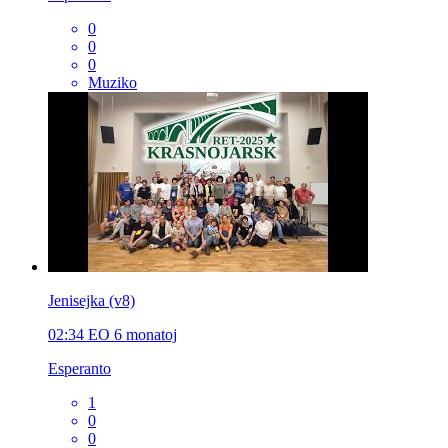
0
0
0
Muziko
Jenisejka (v8)
02:34
EO
6 monatoj
Esperanto
1
0
0