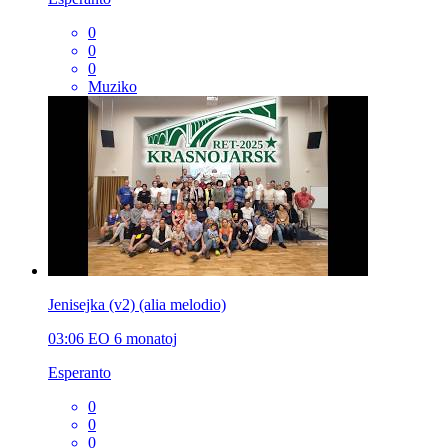
0
0
0
Muziko
Jenisejka (v2) (alia melodio)
03:06
EO
6 monatoj
Esperanto
0
0
0