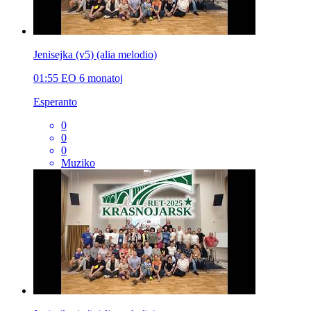
Jenisejka (v5) (alia melodio)
01:55
EO
6 monatoj
Esperanto
0
0
0
Muziko