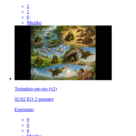
2
1
0
Muziko
Testudeto-eto-eto (v2)
02:02
EO
2 monatoj
Esperanto
9
0
0