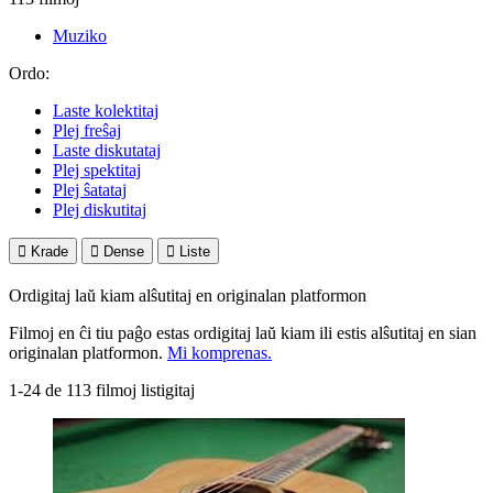
Muziko
Ordo:
Laste kolektitaj
Plej freŝaj
Laste diskutataj
Plej spektitaj
Plej ŝatataj
Plej diskutitaj

Krade

Dense

Liste
Ordigitaj laŭ kiam alŝutitaj en originalan platformon
Filmoj en ĉi tiu paĝo estas ordigitaj laŭ kiam ili estis alŝutitaj en sian
originalan platformon.
Mi komprenas.
1-24 de 113 filmoj listigitaj