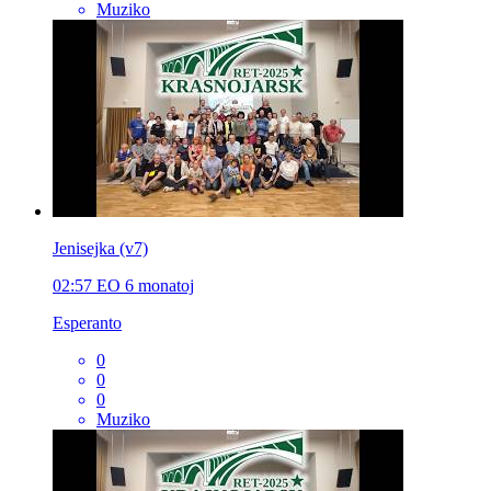
Muziko
Jenisejka (v7)
02:57
EO
6 monatoj
Esperanto
0
0
0
Muziko