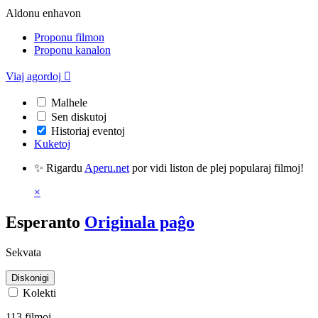
Aldonu enhavon
Proponu filmon
Proponu kanalon
Viaj agordoj

Malhele
Sen diskutoj
Historiaj eventoj
Kuketoj
✨ Rigardu
Aperu.net
por vidi liston de plej popularaj filmoj!
×
Esperanto
Originala paĝo
Sekvata
Diskonigi
Kolekti
113 filmoj