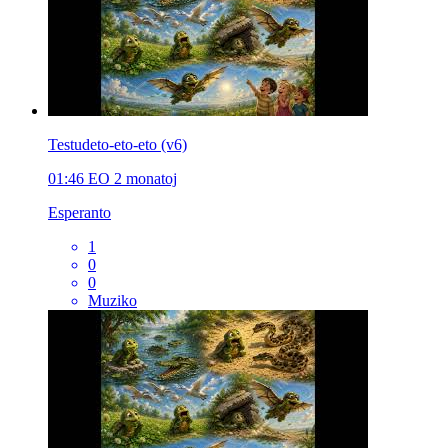
Testudeto-eto-eto (v6)
01:46
EO
2 monatoj
Esperanto
1
0
0
Muziko