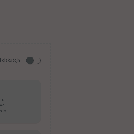
i diskutojn
jn.
lmo.
ntoj.