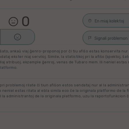
0
En miaj kolektoj

Malŝati
Filmoj por spek
Signali problemon
Miaj plejŝatataj 
ŝato, ankaŭ viaj ĝenro-proponoj por ĉi tiu afiŝo estas konservita nur e
Spamaĵo
ataj ekster niaj serviloj. Simile, la statistikoj pri la afiŝo (spektoj, ŝa
liaj atribuoj, ekzemple ĝenroj, venas de Tubaro mem. Ili neniel estas ril
Maltaŭga aŭ Neril
Alklaku kolekton
platformo.
filmon. Alklaku 
Ne plu disponebla
forigi.
Renovigenda
 pri problemoj rilate ĉi tiun afiŝon estos sendataj nur al la administra
o neniel estas rilata al ebla simila eco ĉe la originala platformo de la f
 la administrantoj de la originala platformo, uzu la raportofunkcion ĉ