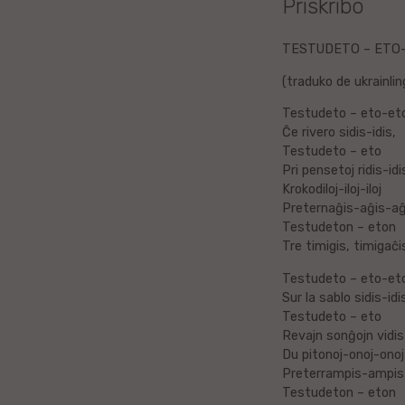
Priskribo
Litova
TESTUDETO – ETO
Urduo
(traduko de ukrainli
Testudeto – eto-et
Dana
Ĉe rivero sidis-idis,
Testudeto – eto
Abĥaza
Pri pensetoj ridis-idi
Krokodiloj-iloj-iloj
Vjetnama
Preternaĝis-aĝis-aĝ
Testudeton – eton
Tre timigis, timigaĉi
Frisa
Testudeto – eto-et
Albana
Sur la sablo sidis-idi
Testudeto – eto
Hinda
Revajn sonĝojn vidis-
Du pitonoj-onoj-onoj
Preterrampis-ampis
Asama
Testudeton – eton