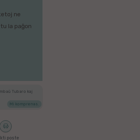
ketoj ne
zitu la paĝon
ambaŭ Tubaro kaj
Mi komprenas.
kti poste