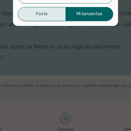
montri ĉi tiun filmeton al vi, ĉar viaj agordoj pri ku
n al ni. Por rigardi kaj re-agordi viajn kuketojn, vi
re spekti la filmeton ĉe la originala platformo:
e Tubaro ne ŝtelas la spekton de Jutubo. La spekto enkalkuliĝas en 
i
Spe
Diskonigi