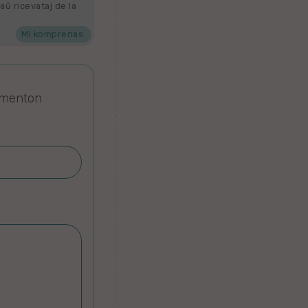
aŭ ricevataj de la
Mi komprenas.
omenton