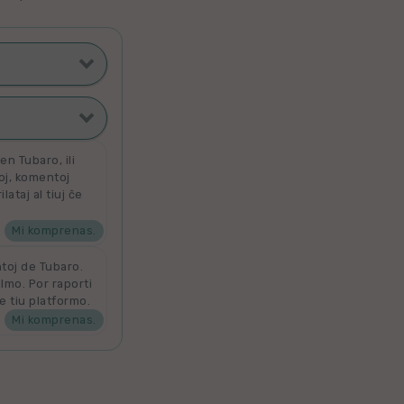
ti poste
filmoj
n Tubaro, ili
toj, komentoj
ataj al tiuj ĉe
ata
 por aldoni la
denove por
Mi komprenas.
ntoj de Tubaro.
ilmo. Por raporti
e tiu platformo.
Mi komprenas.