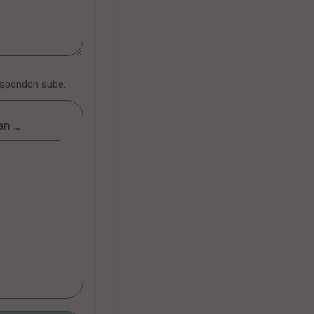
espondon sube:
an …