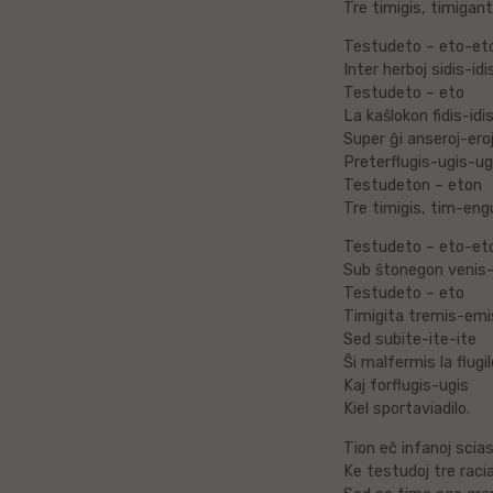
Tre timigis, timigant
Bengala
Testudeto – eto-et
Inter herboj sidis-idi
dk
Testudeto – eto
La kaŝlokon fidis-idis
Norvega
Super ĝi anseroj-ero
Preterflugis-ugis-ug
Bukmolo
Eŭska
Testudeton – eton
Tre timigis, tim-eng
Azerbajĝana
Testudeto – eto-et
Sub ŝtonegon venis-
Gvarania
Testudeto – eto
Timigita tremis-emi
Slovena
Sed subite-ite-ite
Ŝi malfermis la flugil
Kaj forflugis-ugis
Norvega
Kiel sportaviadilo.
Kurda
Tion eĉ infanoj scias
Ke testudoj tre raci