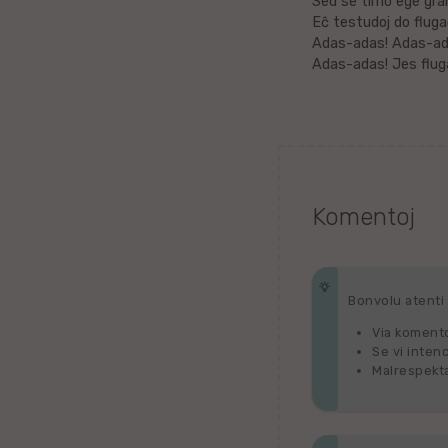
Sed se timo ege gra
Belorusa
Eĉ testudoj do fluga
Adas-adas! Adas-ad
Bretona
Adas-adas! Jes flug
Finna
Kroata
Valona
Komentoj
Hebrea
Ganda
Bonvolu atenti p
Via komento
Latva
Se vi inten
Malrespekta
Serba
Uzbeka