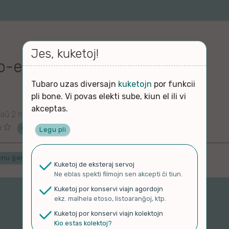
Jes, kuketoj!
o-eto-eto (v2)
Tubaro uzas diversajn
kuketojn
por funkcii
pli bone. Vi povas elekti sube, kiun el ili vi
o
akceptas.
ntaŭ 2 monatoj
o
Ĉu ne?
Legu pli
onu ĝenrojn
Kuketoj de eksteraj servoj
Ne eblas spekti filmojn sen akcepti ĉi tiun.
Kuketoj por konservi viajn agordojn
ekz. malhela etoso, listoaranĝoj, ktp.
Kuketoj por konservi viajn kolektojn
Kio estas kolektoj?