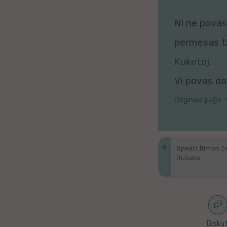
Galega
Ni ne povas 
Hungara
permesas tio
Malaja
Kuketoj
.
Vi povas daŭ
Nederlanda
Originala paĝo
Interlingvao
Ĉeĥa
Spekti filmon ĉ
zx
Jutubo.
Araba
Java
Diskut