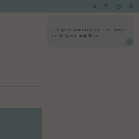




Serĉi
Kolektoj
Proponu
Viaj
agord
✨ Rigardu
Aperu.net
por vidi liston
de plej popularaj filmoj!
×