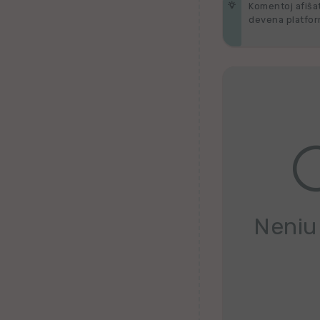
Komentoj afiŝata
devena platform
Tagaloga
Kazaĥa
iw
Malta
Kimra
Ujgura
Neniu
vr
Islanda
Romanĉa