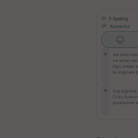
Latino
Ukraina
9 Spektoj
Komentu!
Taja

Ŝati
Kataluna
Via ŝato/mal
Greka
ne estas send
ktp), ankaŭ a
la originala 
Rumana
Sveda
Viaj signaloj
Ĉi tiu funkci
problemon al
Bulgara
Slovaka
Bosna