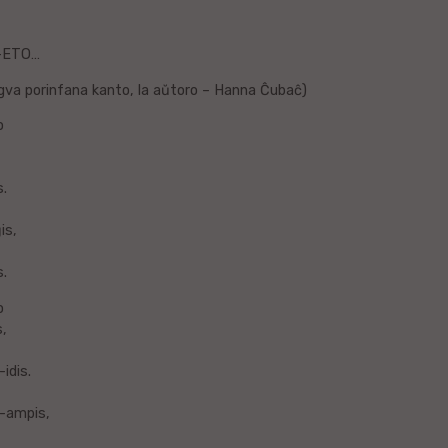
-ETO…
ngva porinfana kanto, la aŭtoro – Hanna Ĉubaĉ)
o
s.
is,
s.
o
s,
idis.
-ampis,