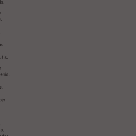
is.
o
s,
.
j
is
utis.
o
enis,
s.
ojn
,
as.