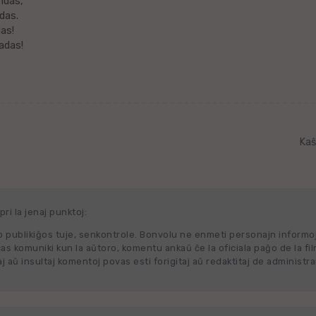
ndas,
das.
as!
adas!
Kaŝ
ri la jenaj punktoj:
 publikiĝos tuje, senkontrole. Bonvolu ne enmeti personajn informo
cas komuniki kun la aŭtoro, komentu ankaŭ ĉe la oficiala paĝo de la fi
j aŭ insultaj komentoj povas esti forigitaj aŭ redaktitaj de administra