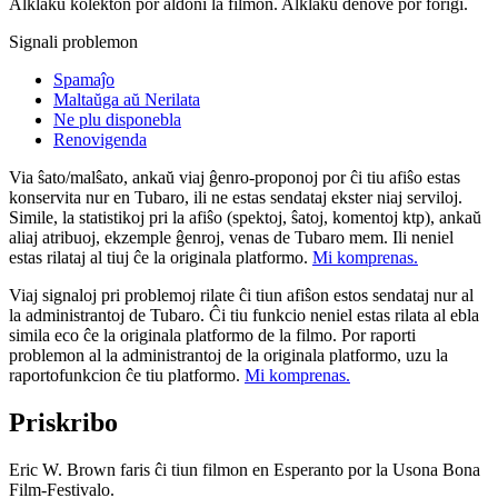
Alklaku kolekton por aldoni la filmon. Alklaku denove por forigi.
Signali problemon
Spamaĵo
Maltaŭga aŭ Nerilata
Ne plu disponebla
Renovigenda
Via ŝato/malŝato, ankaŭ viaj ĝenro-proponoj por ĉi tiu afiŝo estas
konservita nur en Tubaro, ili ne estas sendataj ekster niaj serviloj.
Simile, la statistikoj pri la afiŝo (spektoj, ŝatoj, komentoj ktp), ankaŭ
aliaj atribuoj, ekzemple ĝenroj, venas de Tubaro mem. Ili neniel
estas rilataj al tiuj ĉe la originala platformo.
Mi komprenas.
Viaj signaloj pri problemoj rilate ĉi tiun afiŝon estos sendataj nur al
la administrantoj de Tubaro. Ĉi tiu funkcio neniel estas rilata al ebla
simila eco ĉe la originala platformo de la filmo. Por raporti
problemon al la administrantoj de la originala platformo, uzu la
raportofunkcion ĉe tiu platformo.
Mi komprenas.
Priskribo
Eric W. Brown faris ĉi tiun filmon en Esperanto por la Usona Bona
Film-Festivalo.