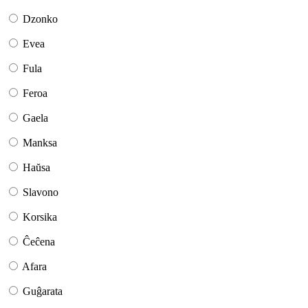
Dzonko
Evea
Fula
Feroa
Gaela
Manksa
Haŭsa
Slavono
Korsika
Ĉeĉena
Afara
Guĝarata