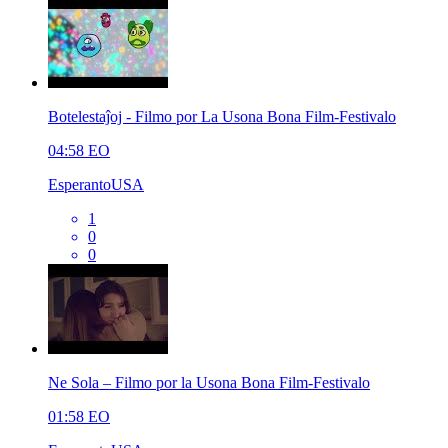
Botelestaĵoj - Filmo por La Usona Bona Film-Festivalo
04:58
EO
EsperantoUSA
1
0
0
Ne Sola – Filmo por la Usona Bona Film-Festivalo
01:58
EO