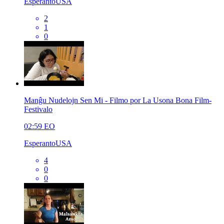
EsperantoUSA
2
1
0
Manĝu Nudelojn Sen Mi - Filmo por La Usona Bona Film-
Festivalo
02:59
EO
EsperantoUSA
4
0
0