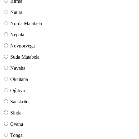
Birma
Naura
Norda Matabela
Nepala
Novnorvega
Suda Matabela
Navaha
Okcitana
Oĝibva
Sanskrito
Sinda
Cvana
Tonga