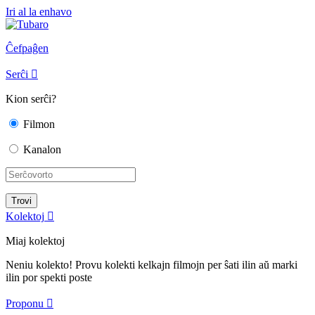
Iri al la enhavo
Ĉefpaĝen
Serĉi

Kion serĉi?
Filmon
Kanalon
Kolektoj

Miaj kolektoj
Neniu kolekto! Provu kolekti kelkajn filmojn per ŝati ilin aŭ marki
ilin por spekti poste
Proponu
