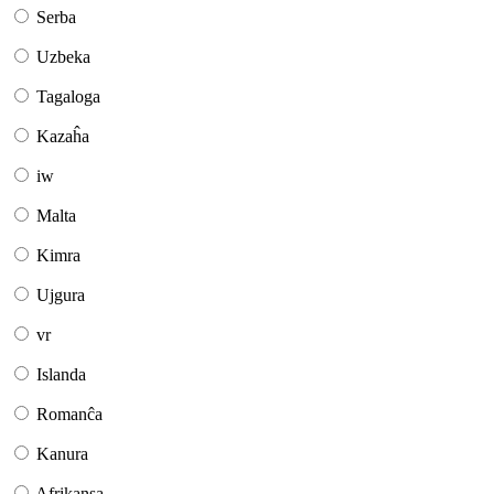
Serba
Uzbeka
Tagaloga
Kazaĥa
iw
Malta
Kimra
Ujgura
vr
Islanda
Romanĉa
Kanura
Afrikansa