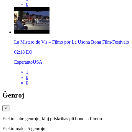
0
La Mistero de Vis – Filmo por La Usona Bona Film-Festivalo
02:18
EO
EsperantoUSA
1
0
0
Ĝenroj
×
Elektu sube ĝenrojn, kiuj priskribas pli bone la filmon.
Elektu maks. 5 ĝenrojn: