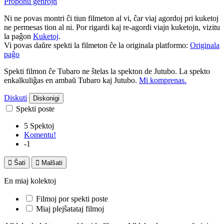
Proponu ĝenrojn
Ni ne povas montri ĉi tiun filmeton al vi, ĉar viaj agordoj pri kuketoj
ne permesas tion al ni. Por rigardi kaj re-agordi viajn kuketojn, vizitu
la paĝon
Kuketoj
.
Vi povas daŭre spekti la filmeton ĉe la originala platformo:
Originala
paĝo
Spekti filmon ĉe Tubaro ne ŝtelas la spekton de Jutubo. La spekto
enkalkuliĝas en ambaŭ Tubaro kaj Jutubo.
Mi komprenas.
Diskuti
Diskonigi
Spekti poste
5 Spektoj
Komentu!
-1

Ŝati

Malŝati
En miaj kolektoj
Filmoj por spekti poste
Miaj plejŝatataj filmoj