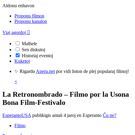
Aldonu enhavon
Proponu filmon
Proponu kanalon
Viaj agordoj

Malhele
Sen diskutoj
Historiaj eventoj
Kuketoj
✨ Rigardu
Aperu.net
por vidi liston de plej popularaj filmoj!
×
La Retronombrado – Filmo por la Usona
Bona Film-Festivalo
EsperantoUSA
publikigis antaŭ 4 jaroj
en Esperanto
Ĉu ne?
Filmo