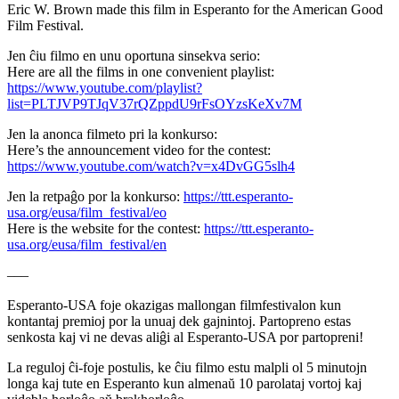
Eric W. Brown made this film in Esperanto for the American Good
Film Festival.
Jen ĉiu filmo en unu oportuna sinsekva serio:
Here are all the films in one convenient playlist:
https://www.youtube.com/playlist?
list=PLTJVP9TJqV37rQZppdU9rFsOYzsKeXv7M
Jen la anonca filmeto pri la konkurso:
Here’s the announcement video for the contest:
https://www.youtube.com/watch?v=x4DvGG5slh4
Jen la retpaĝo por la konkurso:
https://ttt.esperanto-
usa.org/eusa/film_festival/eo
Here is the website for the contest:
https://ttt.esperanto-
usa.org/eusa/film_festival/en
–––
Esperanto-USA foje okazigas mallongan filmfestivalon kun
kontantaj premioj por la unuaj dek gajnintoj. Partopreno estas
senkosta kaj vi ne devas aliĝi al Esperanto-USA por partopreni!
La reguloj ĉi-foje postulis, ke ĉiu filmo estu malpli ol 5 minutojn
longa kaj tute en Esperanto kun almenaŭ 10 parolataj vortoj kaj