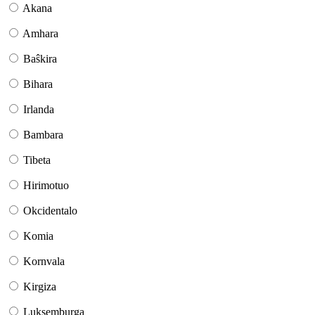
Akana
Amhara
Baŝkira
Bihara
Irlanda
Bambara
Tibeta
Hirimotuo
Okcidentalo
Komia
Kornvala
Kirgiza
Luksemburga