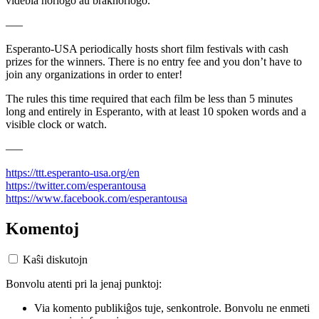
videbla horloĝo aŭ brakhorloĝo.
–––
Esperanto-USA periodically hosts short film festivals with cash
prizes for the winners. There is no entry fee and you don’t have to
join any organizations in order to enter!
The rules this time required that each film be less than 5 minutes
long and entirely in Esperanto, with at least 10 spoken words and a
visible clock or watch.
–––
https://ttt.esperanto-usa.org/en
https://twitter.com/esperantousa
https://www.facebook.com/esperantousa
Komentoj
Kaŝi diskutojn
Bonvolu atenti pri la jenaj punktoj:
Via komento publikiĝos tuje, senkontrole. Bonvolu ne enmeti