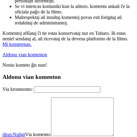
personajn informojn.
Se vi intencas komuniki kun la aŭtoro, komentu ankaŭ ĉe la
oficiala paĝo de la filmo.
Malrespektaj aŭ insultaj komentoj povas esti forigitaj aŭ
redaktitaj de administrantoj.
Komentoj afiŝataj ĉi tie estas konservataj nur en Tubaro. Ili estas
neniel sendataj al, aŭ ricevataj de la devena platformo de la filmo.
Mi komprenas.
Aldonu vian komenton
Neniu kometo ĝis nun!
Aldonu vian komenton
Via kromnomo:
diras:
Nuligi
Via komento: