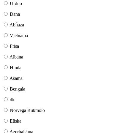
Urduo
Dana
Abĥaza
Vjetnama
Frisa
Albana
Hinda
Asama
Bengala
dk
Norvega Bukmolo
Eŭska
Azerbajĝana