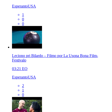
EsperantoUSA
1
0
0
Leciono pri Bilardo – Filmo por La Usona Bona Film-
Festivalo
03:21
EO
EsperantoUSA
2
1
0