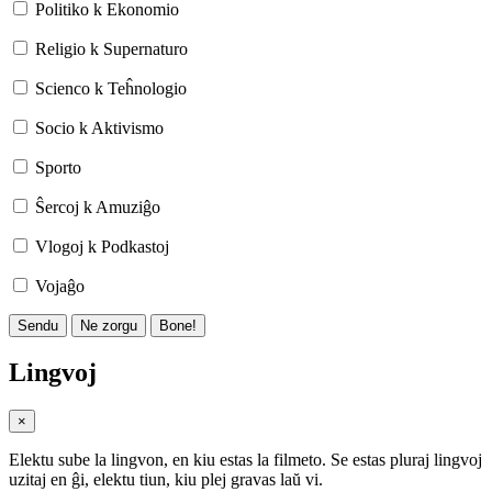
Politiko k Ekonomio
Religio k Supernaturo
Scienco k Teĥnologio
Socio k Aktivismo
Sporto
Ŝercoj k Amuziĝo
Vlogoj k Podkastoj
Vojaĝo
Sendu
Ne zorgu
Bone!
Lingvoj
×
Elektu sube la lingvon, en kiu estas la filmeto. Se estas pluraj lingvoj
uzitaj en ĝi, elektu tiun, kiu plej gravas laŭ vi.