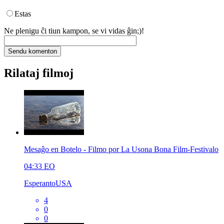
Estas
Ne plenigu ĉi tiun kampon, se vi vidas ĝin;)!
Rilataj filmoj
Mesaĝo en Botelo - Filmo por La Usona Bona Film-Festivalo
04:33
EO
EsperantoUSA
4
0
0