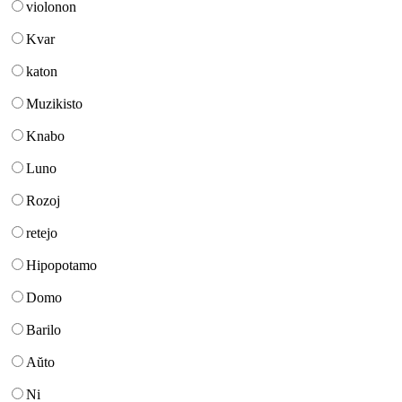
violonon
Kvar
katon
Muzikisto
Knabo
Luno
Rozoj
retejo
Hipopotamo
Domo
Barilo
Aŭto
Ni