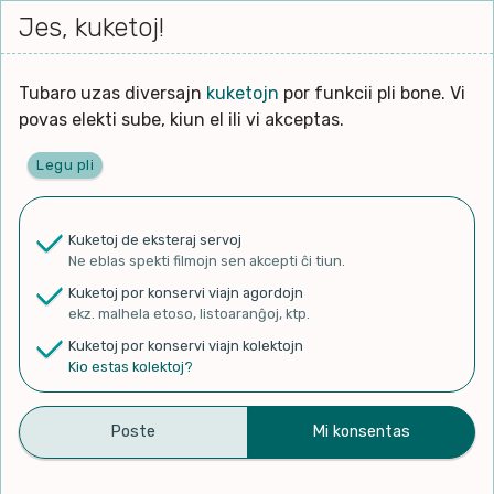
Iri




elektu
Jes, kuketoj!
Serĉi
Kolektoj
Proponu
Viaj
al
Filmo
tiun,
agor
la
kiu
enhavo
Tubaro uzas diversajn
kuketojn
por funkcii pli bone. Vi
Filozofio
plej
Ĉefpaĝen
povas elekti sube, kiun el ili vi akceptas.
gravas
Kulturo k Historio
laŭ
Legu pli
vi.
Lernado k Edukado
✨ Rigardu
Aperu.net
por vidi liston
de plej popularaj filmoj!
u
Ne
Kuketoj de eksteraj servoj
×
La
Lingvoj
Ne eblas spekti filmojn sen akcepti ĉi tiun.
ĉefa
zorgu
Kuketoj por konservi viajn agordojn
lingvo
Ludoj
ekz. malhela etoso, listoaranĝoj, ktp.
uzita
Kuketoj por konservi viajn kolektojn
en
Manĝoj k Kuirado
Kio estas kolektoj?
La Pafklik – Concert
la
filmo:
Muziko
aktivulo
Naturo k Medio
Filtru
publikigis antaŭ 17 jaroj