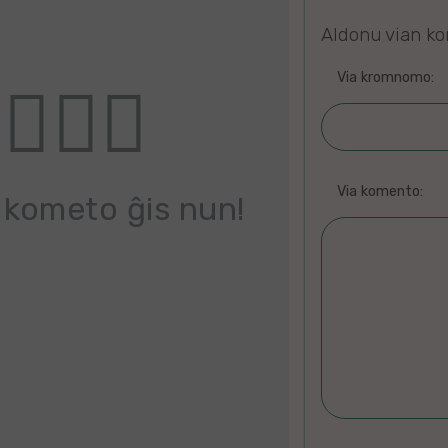
Aldonu vian k
Via kromnomo:
Via komento:
 kometo ĝis nun!