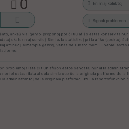
0
En miaj kolektoj

Malŝati
Filmoj por spek
Signali problemon
Miaj plejŝatataj 
ŝato, ankaŭ viaj ĝenro-proponoj por ĉi tiu afiŝo estas konservita nur e
Spamaĵo
ataj ekster niaj serviloj. Simile, la statistikoj pri la afiŝo (spektoj, ŝa
liaj atribuoj, ekzemple ĝenroj, venas de Tubaro mem. Ili neniel estas ril
Maltaŭga aŭ Nerila
Alklaku kolekton
platformo.
Ne plu disponebla
filmon. Alklaku 
forigi.
Renovigenda
 pri problemoj rilate ĉi tiun afiŝon estos sendataj nur al la administra
o neniel estas rilata al ebla simila eco ĉe la originala platformo de la f
 la administrantoj de la originala platformo, uzu la raportofunkcion ĉ