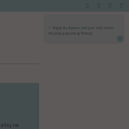




Serĉi
Kolektoj
Proponu
Viaj
agor
✨ Rigardu
Aperu.net
por vidi liston
de plej popularaj filmoj!
×
ketoj ne