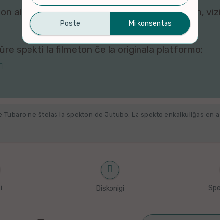
n al ni. Por rigardi kaj re-agordi viajn kuketojn, vi
re spekti la filmeton ĉe la originala platformo:
e Tubaro ne ŝtelas la spekton de Jutubo. La spekto enkalkuliĝas en 
i
Spe
Diskonigi