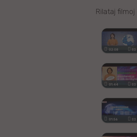
Kanura
Rilataj filmoj
Afrikansa
Fiĝia
Mongola
02:08
EO
Ajmara
Bislamo
01:44
EO
Tamila
Somala
01:56
EO
Estona