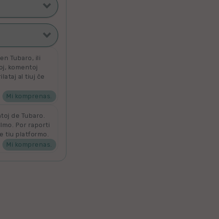
ti poste
filmoj
n Tubaro, ili
toj, komentoj
ataj al tiuj ĉe
ta
 por aldoni la
denove por
Mi komprenas.
ntoj de Tubaro.
ilmo. Por raporti
e tiu platformo.
Mi komprenas.