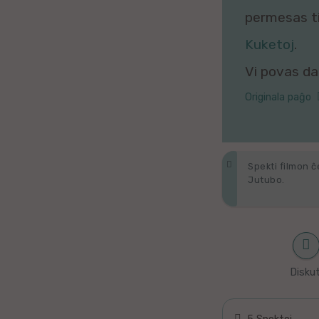
Galega
permesas tio
Kuketoj
.
Hungara
Vi povas daŭ
Malaja
Originala paĝo
Nederlanda
Interlingvao
Spekti filmon ĉ
Jutubo.
Ĉeĥa
zx
Araba
Diskut
Java