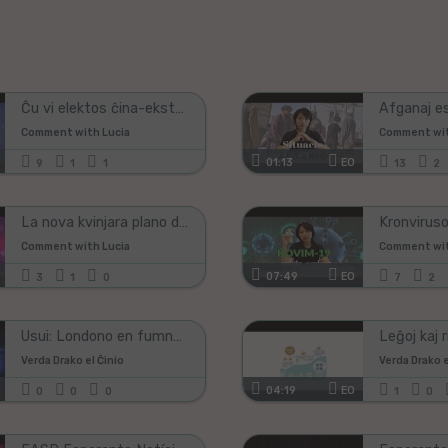
kampon,
se
vi
vidas
ĝin;)!
Ĉu vi elektos ĉina-eksterlandan edukan kunlaboron?
Comment with Lucia
Comment wit
01:13
EO
9
1
1
13
2
La nova kvinjara plano de Ĉinio ellasis oportunojn por la mondo
Comment with Lucia
Comment wit
07:49
EO
3
1
0
7
2
Usui: Londono en fumnebulo 1/2 - El Popola Ĉinio en Esperanto
Verda Drako el Ĉinio
Verda Drako e
04:19
EO
0
0
0
1
0