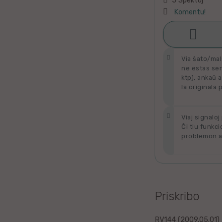
5 Spektoj
Latino
Komentu!
Ukraina

Ŝati
Taja
Via ŝato/mal
ne estas send
Kataluna
ktp), ankaŭ a
la originala 
Greka
Viaj signaloj
Rumana
Ĉi tiu funkci
problemon al
Sveda
Bulgara
Slovaka
Priskribo
Bosna
RV144 (2009.05.01)