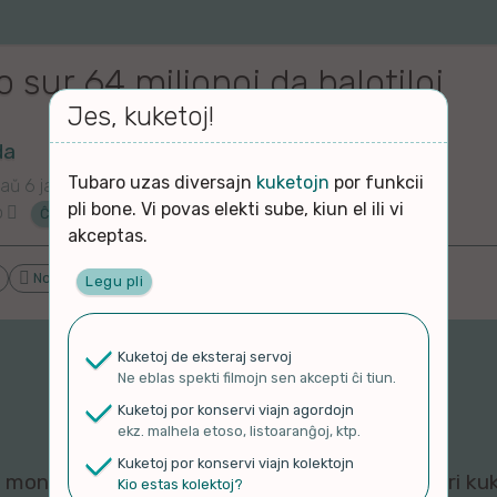
 sur 64 milionoj da balotiloj
Jes, kuketoj!
da
Tubaro uzas diversajn
kuketojn
por funkcii
aŭ 6 jaroj
pli bone. Vi povas elekti sube, kiun el ili vi
o
Ĉu ne?
akceptas.
Proponu ĝenrojn
Novaĵo
Politiko k Ekonomio
Legu pli
Kuketoj de eksteraj servoj
Ne eblas spekti filmojn sen akcepti ĉi tiun.
Kuketoj por konservi viajn agordojn
ekz. malhela etoso, listoaranĝoj, ktp.
Kuketoj por konservi viajn kolektojn
montri ĉi tiun filmeton al vi, ĉar viaj agordoj pri ku
Kio estas kolektoj?