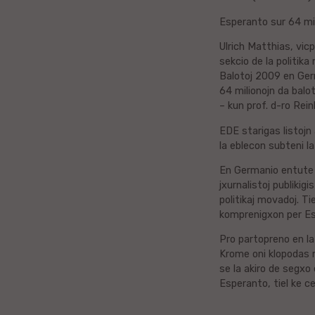
Esperanto sur 64 mili
Litova
Ulrich Matthias, vi
Urduo
sekcio de la politik
Balotoj 2009 en Ger
Dana
64 milionojn da balo
– kun prof. d-ro Rein
Abĥaza
EDE starigas listojn
la eblecon subteni l
Vjetnama
En Germanio entute 32
jxurnalistoj publikigi
Frisa
politikaj movadoj. T
komprenigxon per Esp
Albana
Pro partopreno en la
Krome oni klopodas m
Hinda
se la akiro de segxo
Esperanto, tiel ke c
Asama