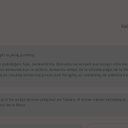
Kaŝ
ri la jenaj punktoj:
 publikiĝos tuje, senkontrole. Bonvolu ne enmeti personajn informo
cas komuniki kun la aŭtoro, komentu ankaŭ ĉe la oficiala paĝo de la fi
j aŭ insultaj komentoj povas esti forigitaj aŭ redaktitaj de administra
j ĉi tie estas konservataj nur en Tubaro. Ili estas neniel sendataj al, 
o de la filmo.