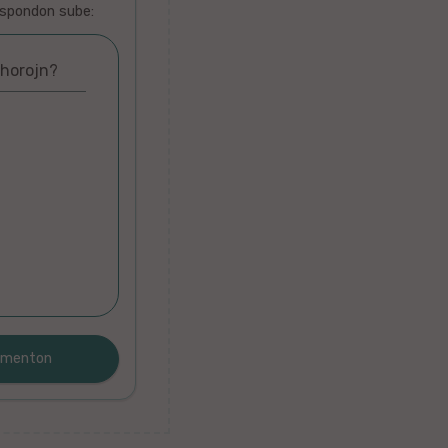
espondon sube:
 horojn?