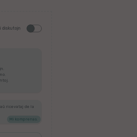
i diskutojn
jn.
lmo.
ntoj.
aŭ ricevataj de la
Mi komprenas.