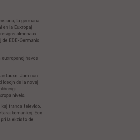
misiono, la germana
i en la Euxropaj
 presigos almenaux
atoj de EDE-Germanio
da euxropanoj havos
jn antauxe. Jam nun
i ideojn de la novaj
libonigi
xropa nivelo.
kaj franca televido.
etaraj komunikoj. Ecx
pri la ekzisto de