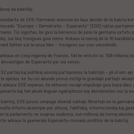
onoj da balotiloj
cprezidanto de EDE-Germanio anoncas ke laux decido de la balota ko
a movado “Euxropo – Demokratio – Esperanto” (EDE) rajtas partopren
manio. Tio signifas, ke gxis la komenco de junio la germana sxtato
tiloj, sur kiuj trovigxas gxia nomo. Ankaux la nomoj de la 10 kandid
hard Selten sur la unua loko – trovigxos sur cxiu vocxdonilo.
 ankaux en cxiuj regionoj de Francio, tiel ke entute cx. 108 milionoj 
a disvastigon de Esperanto per sia vocxo.
 partioj kaj politikaj asocioj partoprenos la balotojn – pli ol iam a
s la opinion, ke tiu cxi abundo povus instigi la grandajn partiojn akcept
iel ankaux EDE esperas, ke ekhavos novajn impulsojn gxia baza ideo, p
eranto kaj tiel akceli lingvan egalrajtecon kaj demokration sur la eu
 balotoj, EDE povos senpage elsendi varbajn filmetojn en la germana 
ulte informi ekzemple per afisxoj, faldfolioj, informstandoj kaj gaz
 en la parlamento ne sxajnas realisma, nun milionoj da homoj ekscios 
erte ankaux la gxenerala Esperanto-movado profitos de la balotoj.