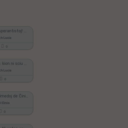
Afganaj esperantistoj! Kiel vi fartas?
h Lucia
0
Kronviruso: kion ni sciu nun
h Lucia
0
Leĝoj kaj rimedoj de Ĉinio por regi aerpoluon - El Popola Ĉinio en Esperanto
l Ĉinio
0