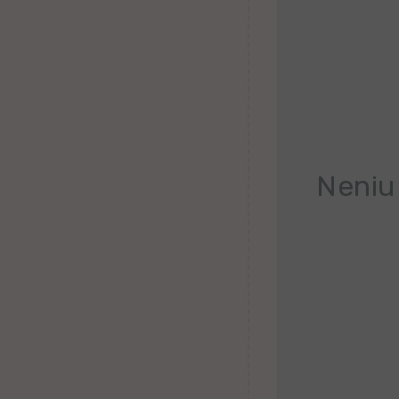
Belorusa
Bretona
Finna
Kroata
Valona
Neniu
Hebrea
Ganda
Latva
Serba
Uzbeka