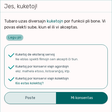
Iri




elektu
Jes, kuketoj!
Serĉi
Kolektoj
Proponu
Viaj
al
Filmo
tiun,
agord
la
kiu
enhavo
Tubaro uzas diversajn
kuketojn
por funkcii pli bone. Vi
Filozofio
plej
povas elekti sube, kiun el ili vi akceptas.
gravas
Kulturo k Historio
laŭ
Legu pli
vi.
Ĉefpaĝen
Lernado k Edukado
u
Ne
Kuketoj de eksteraj servoj
La
Lingvoj
Ne eblas spekti filmojn sen akcepti ĉi tiun.
ĉefa
✨ Rigardu
Aperu.net
por vidi liston
zorgu
Kuketoj por konservi viajn agordojn
de plej popularaj filmoj!
lingvo
Ludoj
ekz. malhela etoso, listoaranĝoj, ktp.
×
uzita
Kuketoj por konservi viajn kolektojn
en
Manĝoj k Kuirado
Kio estas kolektoj?
la
filmo:
Muziko
Let’s learn Esperanto with
Naturo k Medio
Filtru