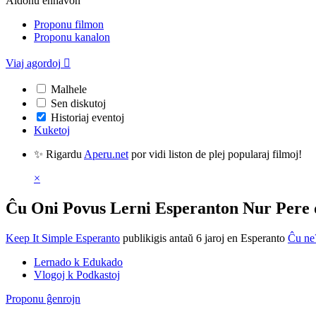
Aldonu enhavon
Proponu filmon
Proponu kanalon
Viaj agordoj

Malhele
Sen diskutoj
Historiaj eventoj
Kuketoj
✨ Rigardu
Aperu.net
por vidi liston de plej popularaj filmoj!
×
Ĉu Oni Povus Lerni Esperanton Nur Pere d
Keep It Simple Esperanto
publikigis antaŭ 6 jaroj
en Esperanto
Ĉu ne
Lernado k Edukado
Vlogoj k Podkastoj
Proponu ĝenrojn