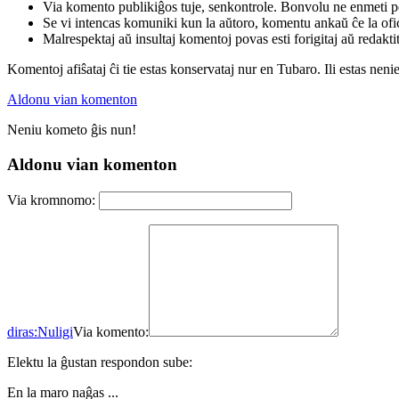
Via komento publikiĝos tuje, senkontrole. Bonvolu ne enmeti p
Se vi intencas komuniki kun la aŭtoro, komentu ankaŭ ĉe la ofic
Malrespektaj aŭ insultaj komentoj povas esti forigitaj aŭ redakti
Komentoj afiŝataj ĉi tie estas konservataj nur en Tubaro. Ili estas neni
Aldonu vian komenton
Neniu kometo ĝis nun!
Aldonu vian komenton
Via kromnomo:
diras:
Nuligi
Via komento:
Elektu la ĝustan respondon sube:
En la maro naĝas ...