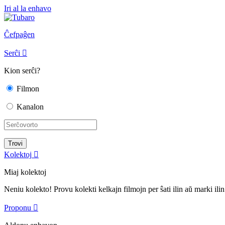
Iri al la enhavo
Ĉefpaĝen
Serĉi

Kion serĉi?
Filmon
Kanalon
Kolektoj

Miaj kolektoj
Neniu kolekto! Provu kolekti kelkajn filmojn per ŝati ilin aŭ marki ilin
Proponu
