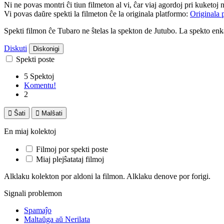
Ni ne povas montri ĉi tiun filmeton al vi, ĉar viaj agordoj pri kuketoj 
Vi povas daŭre spekti la filmeton ĉe la originala platformo:
Originala 
Spekti filmon ĉe Tubaro ne ŝtelas la spekton de Jutubo. La spekto e
Diskuti
Diskonigi
Spekti poste
5 Spektoj
Komentu!
2

Ŝati

Malŝati
En miaj kolektoj
Filmoj por spekti poste
Miaj plejŝatataj filmoj
Alklaku kolekton por aldoni la filmon. Alklaku denove por forigi.
Signali problemon
Spamaĵo
Maltaŭga aŭ Nerilata