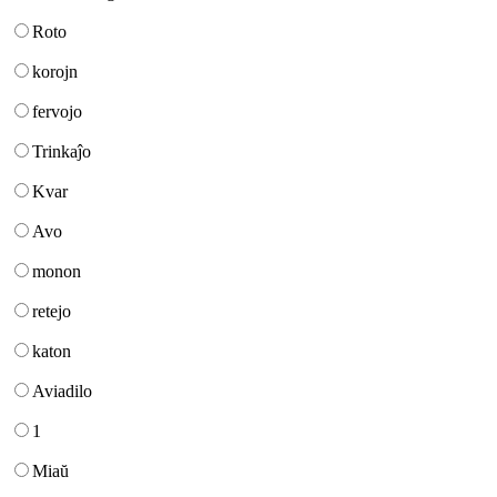
Roto
korojn
fervojo
Trinkaĵo
Kvar
Avo
monon
retejo
katon
Aviadilo
1
Miaŭ