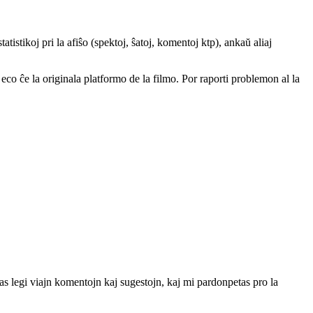
atistikoj pri la afiŝo (spektoj, ŝatoj, komentoj ktp), ankaŭ aliaj
a eco ĉe la originala platformo de la filmo. Por raporti problemon al la
tas legi viajn komentojn kaj sugestojn, kaj mi pardonpetas pro la