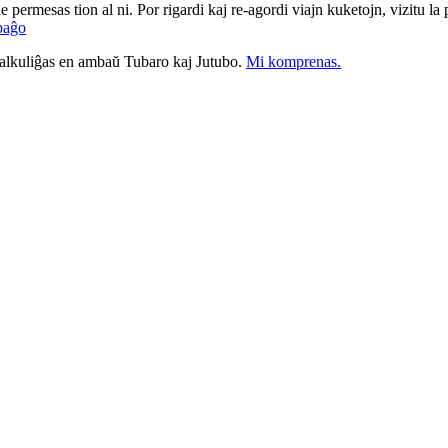
ne permesas tion al ni. Por rigardi kaj re-agordi viajn kuketojn, vizitu l
paĝo
nkalkuliĝas en ambaŭ Tubaro kaj Jutubo.
Mi komprenas.