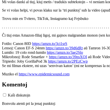
Mi volas danki al tiuj, kiuj metis / tradukis subtekstojn – vi neniam
Se vi volas helpi, vi povas klaku sur la ‘tri punktoj’ sub la video (apud
Trovu min en Tvitero, TikTok, Instagramo kaj Fejsbuko
. . . . . . . . . . . . . . . . . . . . . . . . . . . . . . . . . . . . . . . . . . . . . . . . . . . . . . . 
Ĉi tiuj estas Amazon-filiaj ligoj, mi gajnos malgrandan monon (sen kos
Fotilo: Canon 80D
https://amzn.to/3ci1srS
Lensoj: Canon EF-S 24mm
https://amzn.to/39d6dRt
aŭ Tamron 16-
Lumilo: 19 colo rond-lumilo
https://amzn.to/3ae2Slo
Mikrofonoj: Rode Smartlav +
https://amzn.to/39nsXOI
aŭ Rode Vid
Tripiedo: Joby GorillaPod 3k
https://amzn.to/2PEzCwp
Se mi filmas ekstere, mi uzas ‘senvivan katon’ (mi ne komprenas la 
Muziko el
https://www.epidemicsound.com
Komentoj
Kaŝi diskutojn
Bonvolu atenti pri la jenaj punktoj: