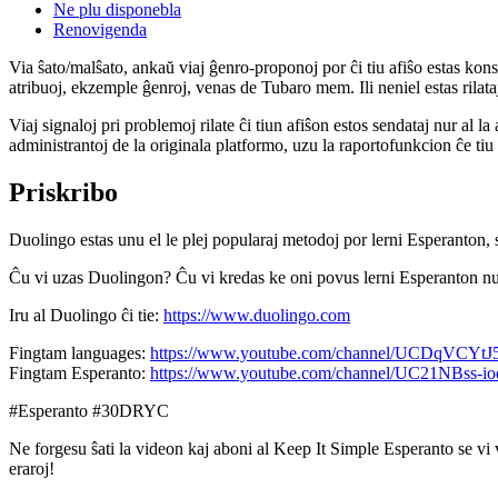
Ne plu disponebla
Renovigenda
Via ŝato/malŝato, ankaŭ viaj ĝenro-proponoj por ĉi tiu afiŝo estas konserv
atribuoj, ekzemple ĝenroj, venas de Tubaro mem. Ili neniel estas rilataj
Viaj signaloj pri problemoj rilate ĉi tiun afiŝon estos sendataj nur al l
administrantoj de la originala platformo, uzu la raportofunkcion ĉe ti
Priskribo
Duolingo estas unu el le plej popularaj metodoj por lerni Esperanton,
Ĉu vi uzas Duolingon? Ĉu vi kredas ke oni povus lerni Esperanton n
Iru al Duolingo ĉi tie:
https://www.duolingo.com
Fingtam languages:
https://www.youtube.com/channel/UCDqVCYt
Fingtam Esperanto:
https://www.youtube.com/channel/UC21NBss-
#Esperanto #30DRYC
Ne forgesu ŝati la videon kaj aboni al Keep It Simple Esperanto se vi 
eraroj!