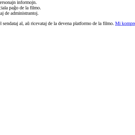
ersonajn informojn.
iala paĝo de la filmo.
taj de administrantoj.
el sendataj al, aŭ ricevataj de la devena platformo de la filmo.
Mi kompre