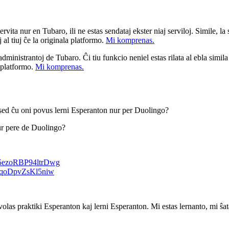
ita nur en Tubaro, ili ne estas sendataj ekster niaj serviloj. Simile, la st
 al tiuj ĉe la originala platformo.
Mi komprenas.
a administrantoj de Tubaro. Ĉi tiu funkcio neniel estas rilata al ebla simil
u platformo.
Mi komprenas.
 sed ĉu oni povus lerni Esperanton nur per Duolingo?
ur pere de Duolingo?
J5ezoRBP94ltrDwg
ioqoDpvZsKl5niw
volas praktiki Esperanton kaj lerni Esperanton. Mi estas lernanto, mi ŝa