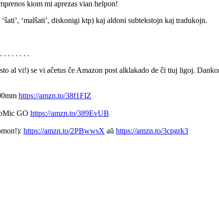
 komprenos kiom mi aprezas vian helpon!
 ‘ŝati’, ‘malŝati’, diskonigi ktp) kaj aldoni subtekstojn kaj tradukojn.
. . . . . . . .
to al vi!) se vi aĉetus ĉe Amazon post alklakado de ĉi tiuj ligoj. Danko
300mm
https://amzn.to/38f1FIZ
eoMic GO
https://amzn.to/389EvUB
nomon!):
https://amzn.to/2PBwwsX
aŭ
https://amzn.to/3cpgrk3