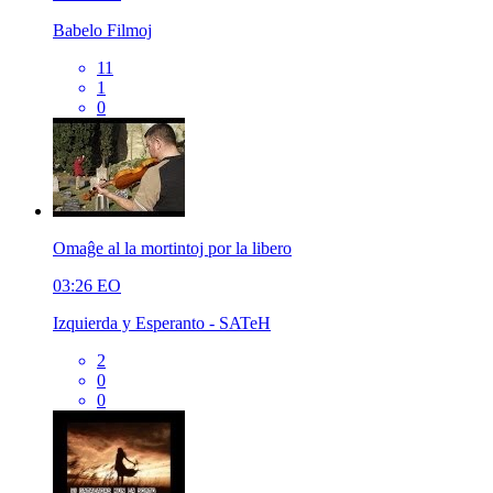
Babelo Filmoj
11
1
0
Omaĝe al la mortintoj por la libero
03:26
EO
Izquierda y Esperanto - SATeH
2
0
0