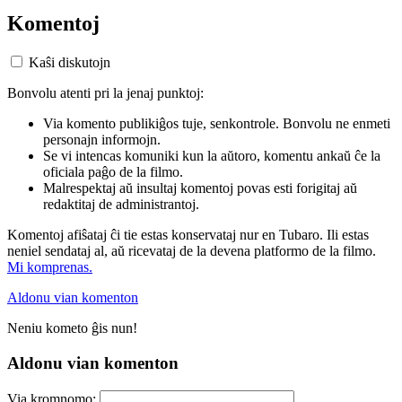
Komentoj
Kaŝi diskutojn
Bonvolu atenti pri la jenaj punktoj:
Via komento publikiĝos tuje, senkontrole. Bonvolu ne enmeti
personajn informojn.
Se vi intencas komuniki kun la aŭtoro, komentu ankaŭ ĉe la
oficiala paĝo de la filmo.
Malrespektaj aŭ insultaj komentoj povas esti forigitaj aŭ
redaktitaj de administrantoj.
Komentoj afiŝataj ĉi tie estas konservataj nur en Tubaro. Ili estas
neniel sendataj al, aŭ ricevataj de la devena platformo de la filmo.
Mi komprenas.
Aldonu vian komenton
Neniu kometo ĝis nun!
Aldonu vian komenton
Via kromnomo: