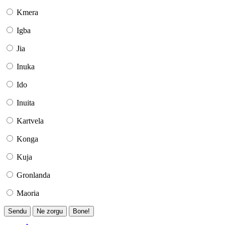
Kmera
Igba
Jia
Inuka
Ido
Inuita
Kartvela
Konga
Kuja
Gronlanda
Maoria
Sendu
Ne zorgu
Bone!