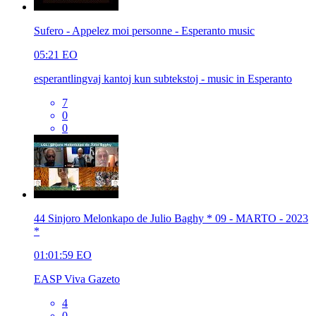
Sufero - Appelez moi personne - Esperanto music
05:21
EO
esperantlingvaj kantoj kun subtekstoj - music in Esperanto
7
0
0
44 Sinjoro Melonkapo de Julio Baghy * 09 - MARTO - 2023
*
01:01:59
EO
EASP Viva Gazeto
4
0