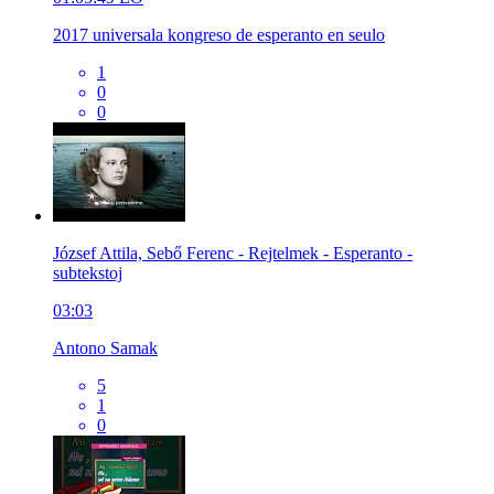
2017 universala kongreso de esperanto en seulo
1
0
0
József Attila, Sebő Ferenc - Rejtelmek - Esperanto -
subtekstoj
03:03
Antono Samak
5
1
0