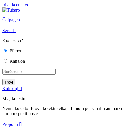
Iri al la enhavo
Ĉefpaĝen
Serĉi

Kion serĉi?
Filmon
Kanalon
Kolektoj

Miaj kolektoj
Neniu kolekto! Provu kolekti kelkajn filmojn per ŝati ilin aŭ marki
ilin por spekti poste
Proponu
