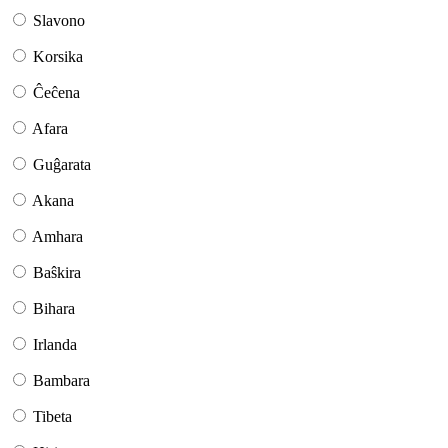
Slavono
Korsika
Ĉeĉena
Afara
Guĝarata
Akana
Amhara
Baŝkira
Bihara
Irlanda
Bambara
Tibeta