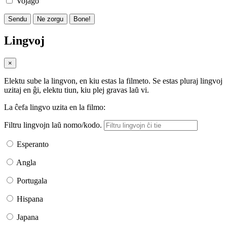
Vojaĝo
Sendu
Ne zorgu
Bone!
Lingvoj
×
Elektu sube la lingvon, en kiu estas la filmeto. Se estas pluraj lingvoj
uzitaj en ĝi, elektu tiun, kiu plej gravas laŭ vi.
La ĉefa lingvo uzita en la filmo:
Filtru lingvojn laŭ nomo/kodo.
Esperanto
Angla
Portugala
Hispana
Japana