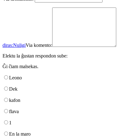
diras:
Nuligi
Via komento:
Elektu la ĝustan respondon sube:
Ĝi ĉiam malsekas.
Leono
Dek
kafon
flava
1
En la maro