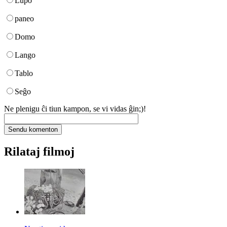
Lupo
paneo
Domo
Lango
Tablo
Seĝo
Ne plenigu ĉi tiun kampon, se vi vidas ĝin;)!
Rilataj filmoj