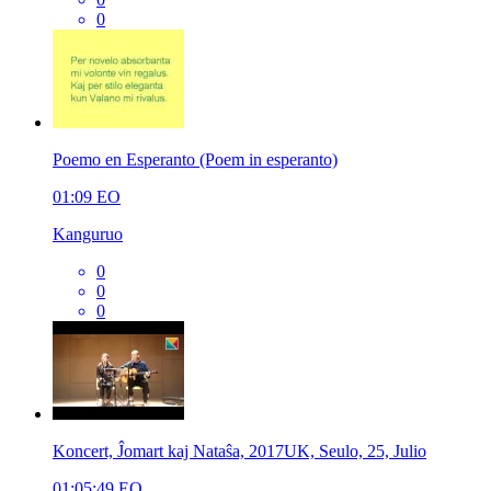
0
Poemo en Esperanto (Poem in esperanto)
01:09
EO
Kanguruo
0
0
0
Koncert, Ĵomart kaj Nataŝa, 2017UK, Seulo, 25, Julio
01:05:49
EO