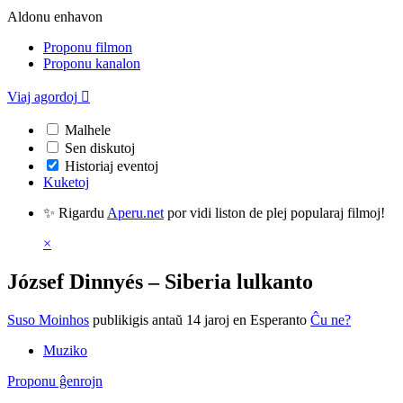
Aldonu enhavon
Proponu filmon
Proponu kanalon
Viaj agordoj

Malhele
Sen diskutoj
Historiaj eventoj
Kuketoj
✨ Rigardu
Aperu.net
por vidi liston de plej popularaj filmoj!
×
József Dinnyés – Siberia lulkanto
Suso Moinhos
publikigis antaŭ 14 jaroj
en Esperanto
Ĉu ne?
Muziko
Proponu ĝenrojn