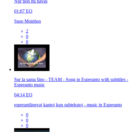
Nur tion mi havas
01:07
EO
Suso Moinhos
2
0
0
Sur la sama ŝipo - TEAM - Song in Esperanto with subtitles -
Esperanto music
04:14
EO
esperantlingvaj kantoj kun subtekstoj - music in Esperanto
0
0
0