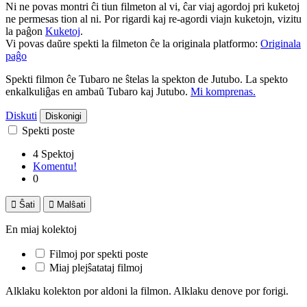
Ni ne povas montri ĉi tiun filmeton al vi, ĉar viaj agordoj pri kuketoj
ne permesas tion al ni. Por rigardi kaj re-agordi viajn kuketojn, vizitu
la paĝon
Kuketoj
.
Vi povas daŭre spekti la filmeton ĉe la originala platformo:
Originala
paĝo
Spekti filmon ĉe Tubaro ne ŝtelas la spekton de Jutubo. La spekto
enkalkuliĝas en ambaŭ Tubaro kaj Jutubo.
Mi komprenas.
Diskuti
Diskonigi
Spekti poste
4 Spektoj
Komentu!
0

Ŝati

Malŝati
En miaj kolektoj
Filmoj por spekti poste
Miaj plejŝatataj filmoj
Alklaku kolekton por aldoni la filmon. Alklaku denove por forigi.