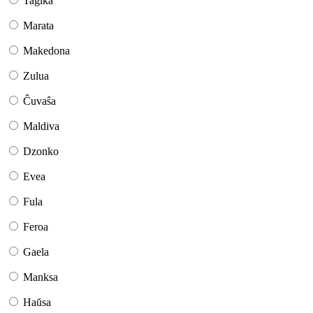
Taĝika
Marata
Makedona
Zulua
Ĉuvaŝa
Maldiva
Dzonko
Evea
Fula
Feroa
Gaela
Manksa
Haŭsa