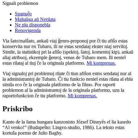
Signali problemon
Spamaĵo
Maltaŭga aŭ Nerilata
Ne plu disponebla
Renovigenda
Via ŝato/malŝato, ankaŭ viaj ĝenro-proponoj por ĉi tiu afiŝo estas
konservita nur en Tubaro, ili ne estas sendataj ekster niaj serviloj.
Simile, la statistikoj pri la afiŝo (spektoj, ŝatoj, komentoj ktp), ankaŭ
aliaj atribuoj, ekzemple ĝenroj, venas de Tubaro mem. Ili neniel
estas rilataj al tiuj ĉe la originala platformo.
Mi komprenas.
Viaj signaloj pri problemoj rilate ĉi tiun afiŝon estos sendataj nur al
la administrantoj de Tubaro. Ĉi tiu funkcio neniel estas rilata al ebla
simila eco ĉe la originala platformo de la filmo. Por raporti
problemon al la administrantoj de la originala platformo, uzu la
raportofunkcion ĉe tiu platformo.
Mi komprenas.
Priskribo
Kanto de la fama hungara kanzonisto József Dinnyés el lia kasedo
“Al venko!” (Budapeŝto: Lingvo-studio, 1986). La teksto estas
kortuŝa poemo de Julio Baghy.