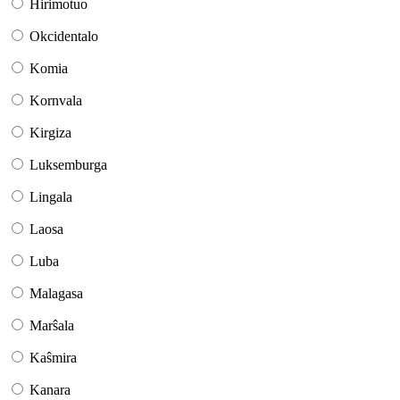
Hirimotuo
Okcidentalo
Komia
Kornvala
Kirgiza
Luksemburga
Lingala
Laosa
Luba
Malagasa
Marŝala
Kaŝmira
Kanara