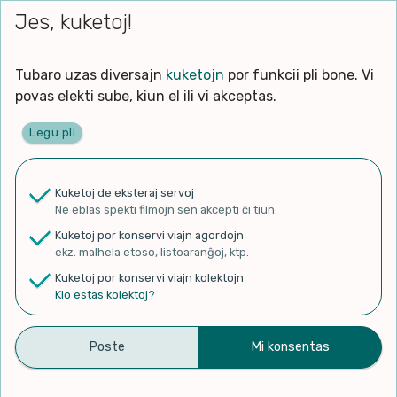
Iri




elektu
Jes, kuketoj!
Serĉi
Kolektoj
Proponu
Viaj
al
Filmo
tiun,
agord
la
kiu
enhavo
Tubaro uzas diversajn
kuketojn
por funkcii pli bone. Vi
Filozofio
plej
povas elekti sube, kiun el ili vi akceptas.
gravas
Kulturo k Historio
laŭ
Legu pli
vi.
Ĉefpaĝen
Lernado k Edukado
u
Ne
Kuketoj de eksteraj servoj
La
Lingvoj
Ne eblas spekti filmojn sen akcepti ĉi tiun.
ĉefa
✨ Rigardu
Aperu.net
por vidi liston
zorgu
Kuketoj por konservi viajn agordojn
de plej popularaj filmoj!
lingvo
Ludoj
ekz. malhela etoso, listoaranĝoj, ktp.
×
uzita
Kuketoj por konservi viajn kolektojn
en
Manĝoj k Kuirado
Kio estas kolektoj?
la
filmo:
Muziko
Duolingo #136 Esperanto –
Naturo k Medio
Filtru