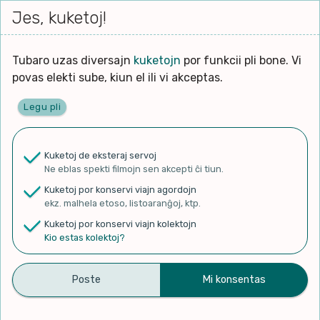
Iri




elektu
Jes, kuketoj!
Serĉi
Kolektoj
Proponu
Viaj
al
Filmo
tiun,
agord
la
kiu
enhavo
Tubaro uzas diversajn
kuketojn
por funkcii pli bone. Vi
Filozofio
plej
povas elekti sube, kiun el ili vi akceptas.
gravas
Kulturo k Historio
laŭ
Legu pli
vi.
Ĉefpaĝen
Lernado k Edukado
u
Ne
Kuketoj de eksteraj servoj
La
Lingvoj
Ne eblas spekti filmojn sen akcepti ĉi tiun.
ĉefa
✨ Rigardu
Aperu.net
por vidi liston
zorgu
Kuketoj por konservi viajn agordojn
de plej popularaj filmoj!
lingvo
Ludoj
ekz. malhela etoso, listoaranĝoj, ktp.
×
uzita
Kuketoj por konservi viajn kolektojn
en
Manĝoj k Kuirado
Kio estas kolektoj?
la
filmo:
Muziko
Duolingo #53 Esperanto –
Naturo k Medio
Filtru