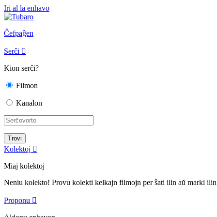
Iri al la enhavo
Ĉefpaĝen
Serĉi

Kion serĉi?
Filmon
Kanalon
Kolektoj

Miaj kolektoj
Neniu kolekto! Provu kolekti kelkajn filmojn per ŝati ilin aŭ marki ilin
Proponu
