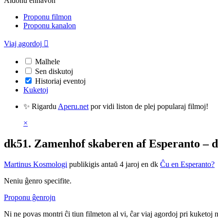
Aldonu enhavon
Proponu filmon
Proponu kanalon
Viaj agordoj

Malhele
Sen diskutoj
Historiaj eventoj
Kuketoj
✨ Rigardu
Aperu.net
por vidi liston de plej popularaj filmoj!
×
dk51. Zamenhof skaberen af Esperanto – d
Martinus Kosmologi
publikigis antaŭ 4 jaroj
en dk
Ĉu en Esperanto?
Neniu ĝenro specifite.
Proponu ĝenrojn
Ni ne povas montri ĉi tiun filmeton al vi, ĉar viaj agordoj pri kuketoj 