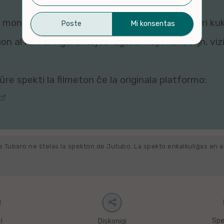
montri ĉi tiun filmeton al vi, ĉar viaj agordoj pri ku
n al ni. Por rigardi kaj re-agordi viajn kuketojn, vi
re spekti la filmeton ĉe la originala platformo:
e Tubaro ne ŝtelas la spekton de Jutubo. La spekto enkalkuliĝas en 
i
Spe
Diskonigi