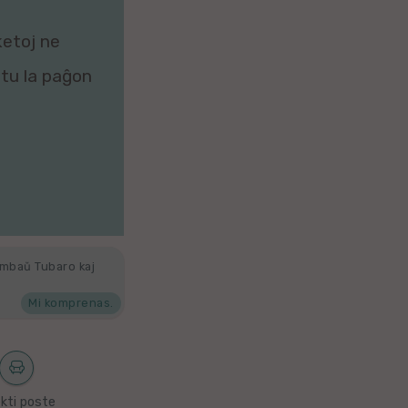
ketoj ne
zitu la paĝon
ambaŭ Tubaro kaj
Mi komprenas.
kti poste