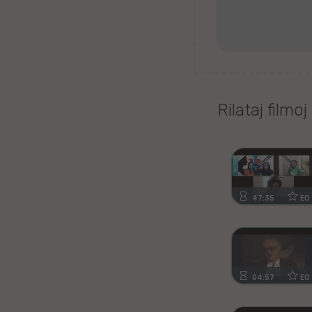
Tagaloga
Kazaĥa
iw
Rilataj filmoj
Malta
Kimra
Ujgura
47:35
EO
vr
Islanda
04:57
EO
Romanĉa