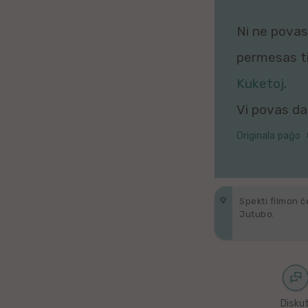
Galega
Ni ne povas 
Hungara
permesas tio
Malaja
Kuketoj
.
Vi povas daŭ
Nederlanda
Originala paĝo
Interlingvao
Ĉeĥa
Spekti filmon ĉ
zx
Jutubo.
Araba
Java
Diskut