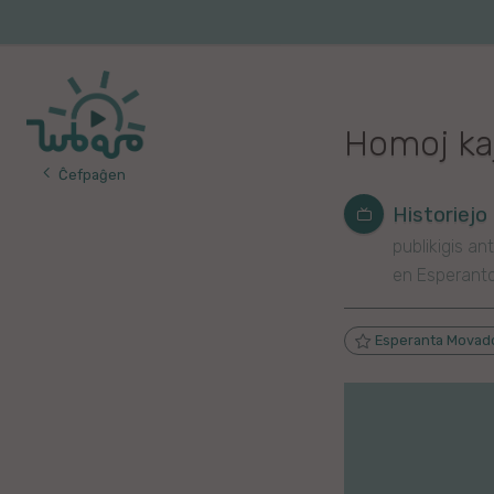
Iri
al
Korea
Vojaĝo
la
enhavo
Franca
Homoj kaj
Itala
Ĉefpaĝen
Pola
Historiejo
publikigis ant
Germana
en Esperant
Turka
Esperanta Movad
Indonezia
Persa
Ĉina