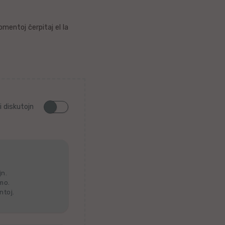
mentoj ĉerpitaj el la
i diskutojn
jn.
lmo.
ntoj.