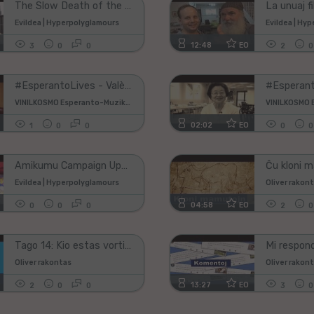
The Slow Death of the Esperanto Associations [VBLOG #006]
Evildea | Hyperpolyglamours
Evildea | Hy
12:48
EO
3
0
0
2
0
#EsperantoLives - Valère et les scouts
VINILKOSMO Esperanto-Muzik-Prod.
02:02
EO
1
0
0
0
0
Amikumu Campaign Update
Evildea | Hyperpolyglamours
Oliver rakon
04:58
EO
0
0
0
2
0
Tago 14: Kio estas vorticeloj?
Oliver rakontas
Oliver rakon
13:27
EO
2
0
0
3
0