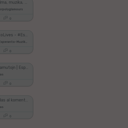
La unuaj filma, muzika, kaj pica Esperanto-nokto!
perpolyglamours
0
#EsperantoLives - #EsperantoVivas - Kimie Markarian - Japan
VINILKOSMO Esperanto-Muzik-Prod.
0
Ĉu kloni mamutojn | Esperanto vlogo
tas
0
Mi respondas al komentoj | Esperanto vlogo
tas
0