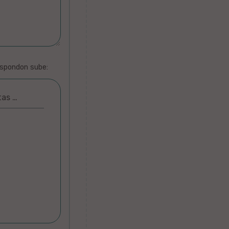
espondon sube:
tas …