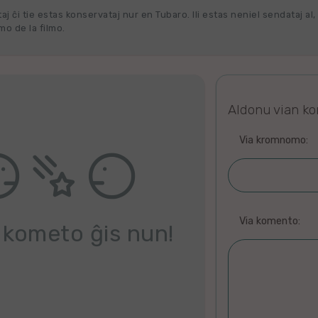
j ĉi tie estas konservataj nur en Tubaro. Ili estas neniel sendataj al, 
o de la filmo.
Aldonu vian k
Via kromnomo:
Via komento:
 kometo ĝis nun!