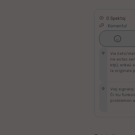
Latino
Ukraina
0 Spektoj
Komentu!
Taja

Ŝati
Kataluna
Via ŝato/mal
Greka
ne estas send
ktp), ankaŭ a
la originala 
Rumana
Sveda
Viaj signaloj
Ĉi tiu funkci
problemon al
Bulgara
Slovaka
Bosna