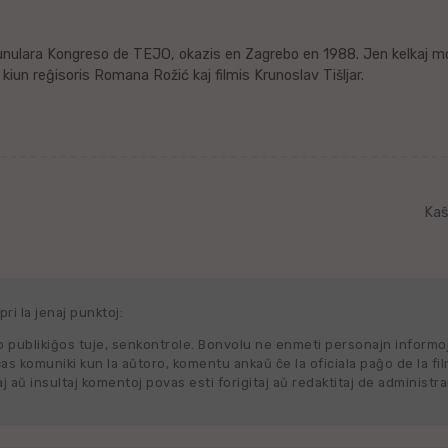
nulara Kongreso de TEJO, okazis en Zagrebo en 1988. Jen kelkaj mo
kiun reĝisoris Romana Rožić kaj filmis Krunoslav Tišljar.
Kaŝ
ri la jenaj punktoj:
 publikiĝos tuje, senkontrole. Bonvolu ne enmeti personajn informo
cas komuniki kun la aŭtoro, komentu ankaŭ ĉe la oficiala paĝo de la fi
j aŭ insultaj komentoj povas esti forigitaj aŭ redaktitaj de administra