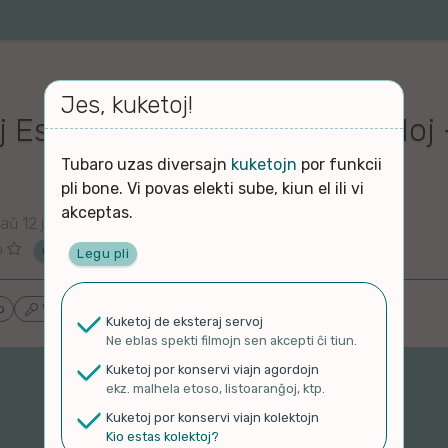
Jes, kuketoj!
 Esperanto – Tiamaj gejunuloj 
Tubaro uzas diversajn
kuketojn
por funkcii
pli bone. Vi povas elekti sube, kiun el ili vi
akceptas.
aŭ 12 jaroj
o
Ĉu ne?
Legu pli
o
Vlogoj k Podkastoj
Proponu ĝenrojn
Kuketoj de eksteraj servoj
Ne eblas spekti filmojn sen akcepti ĉi tiun.
Kuketoj por konservi viajn agordojn
ekz. malhela etoso, listoaranĝoj, ktp.
Kuketoj por konservi viajn kolektojn
Kio estas kolektoj?