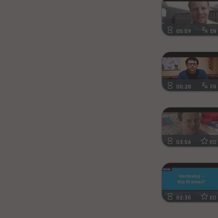
Kanura
Afrikansa
05:59
EN
Fiĝia
Mongola
00:28
FR
Ajmara
Bislamo
03:56
EO
Tamila
Somala
Estona
02:35
EO