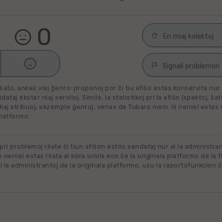
0
En miaj kolektoj

Malŝati
Filmoj por spek
Signali problemon
Miaj plejŝatataj 
ŝato, ankaŭ viaj ĝenro-proponoj por ĉi tiu afiŝo estas konservita nur e
Spamaĵo
ataj ekster niaj serviloj. Simile, la statistikoj pri la afiŝo (spektoj, ŝa
liaj atribuoj, ekzemple ĝenroj, venas de Tubaro mem. Ili neniel estas ril
Maltaŭga aŭ Neril
Alklaku kolekton
platformo.
filmon. Alklaku 
Ne plu disponebla
forigi.
Renovigenda
 pri problemoj rilate ĉi tiun afiŝon estos sendataj nur al la administra
o neniel estas rilata al ebla simila eco ĉe la originala platformo de la f
 la administrantoj de la originala platformo, uzu la raportofunkcion ĉ