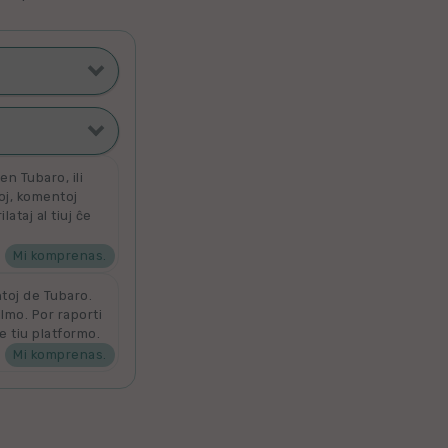
ti poste
filmoj
n Tubaro, ili
toj, komentoj
ataj al tiuj ĉe
ata
 por aldoni la
denove por
Mi komprenas.
ntoj de Tubaro.
ilmo. Por raporti
e tiu platformo.
Mi komprenas.