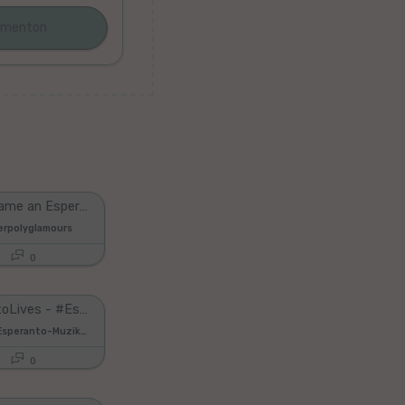
How I became an Esperantist | Kiel mi Esperantistiĝis [VBLOG #030]
perpolyglamours
0
#EsperantoLives - #EsperantoVivas - Flory Ostende België FEL
VINILKOSMO Esperanto-Muzik-Prod.
0