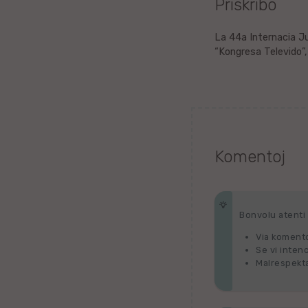
Priskribo
Litova
La 44a Internacia Ju
“Kongresa Televido”, 
Urduo
Dana
Abĥaza
Komentoj
Vjetnama
Frisa
Bonvolu atenti p
Albana
Via komento
Se vi inten
Hinda
Malrespekta
Asama