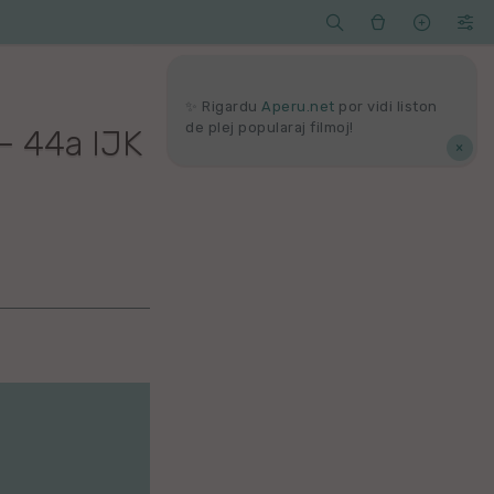




Serĉi
Kolektoj
Proponu
Viaj
agord
✨ Rigardu
Aperu.net
por vidi liston
de plej popularaj filmoj!
– 44a IJK
×