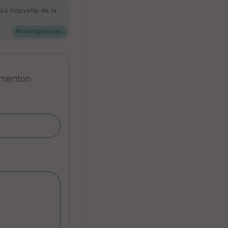
aŭ ricevataj de la
Mi komprenas.
omenton