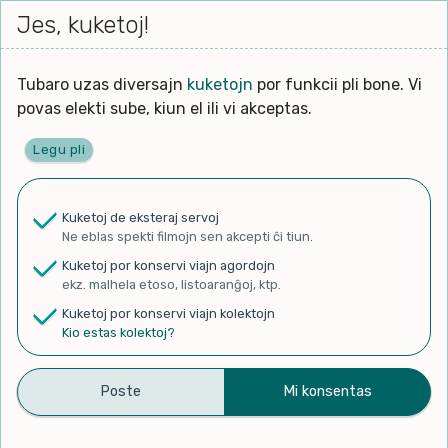
Iri




elektu
Jes, kuketoj!
Serĉi
Kolektoj
Proponu
Viaj
al
Filmo
tiun,
agord
la
kiu
enhavo
Tubaro uzas diversajn
kuketojn
por funkcii pli bone. Vi
Filozofio
plej
povas elekti sube, kiun el ili vi akceptas.
gravas
Kulturo k Historio
laŭ
Legu pli
vi.
Ĉefpaĝen
Lernado k Edukado
u
Ne
Kuketoj de eksteraj servoj
La
Lingvoj
Ne eblas spekti filmojn sen akcepti ĉi tiun.
ĉefa
✨ Rigardu
Aperu.net
por vidi liston
zorgu
Kuketoj por konservi viajn agordojn
de plej popularaj filmoj!
lingvo
Ludoj
ekz. malhela etoso, listoaranĝoj, ktp.
×
uzita
Kuketoj por konservi viajn kolektojn
en
Manĝoj k Kuirado
Kio estas kolektoj?
la
filmo:
Muziko
Georgo Handzlik – Foka
Naturo k Medio
Filtru