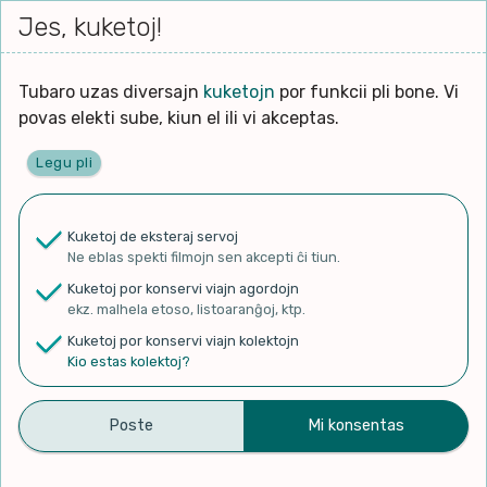
Iri




elektu
Jes, kuketoj!
Serĉi
Kolektoj
Proponu
Viaj
al
Filmo
tiun,
agor
la
kiu
enhavo
Tubaro uzas diversajn
kuketojn
por funkcii pli bone. Vi
Filozofio
plej
Ĉefpaĝen
povas elekti sube, kiun el ili vi akceptas.
gravas
Kulturo k Historio
laŭ
Legu pli
vi.
Lernado k Edukado
✨ Rigardu
Aperu.net
por vidi liston
de plej popularaj filmoj!
u
Ne
Kuketoj de eksteraj servoj
×
La
Lingvoj
Ne eblas spekti filmojn sen akcepti ĉi tiun.
ĉefa
zorgu
Kuketoj por konservi viajn agordojn
lingvo
Ludoj
ekz. malhela etoso, listoaranĝoj, ktp.
uzita
Kuketoj por konservi viajn kolektojn
en
Manĝoj k Kuirado
Kio estas kolektoj?
Duolingo #816 Esperanto –
la
filmo:
Muziko
English (Part 11 – Abstract
Naturo k Medio
Actions and IG Suffix 2)
Filtru