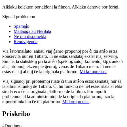
Alklaku kolekton por aldoni la filmon. Alklaku denove por forigi.
Signali problemon
Spamaĵo
Maltaŭga aŭ Nerilata
Ne plu disponebla
Renovigenda
Via ŝato/malŝato, ankaŭ viaj ĝenro-proponoj por ĉi tiu afiŝo estas
konservita nur en Tubaro, ili ne estas sendataj ekster niaj serviloj.
Simile, la statistikoj pri la afiŝo (spektoj, ŝatoj, komentoj ktp), ankaŭ
aliaj atribuoj, ekzemple ĝenroj, venas de Tubaro mem. Ili neniel
estas rilataj al tiuj ĉe la originala platformo.
Mi komprenas.
Viaj signaloj pri problemoj rilate ĉi tiun afiŝon estos sendataj nur al
la administrantoj de Tubaro. Ĉi tiu funkcio neniel estas rilata al ebla
simila eco ĉe la originala platformo de la filmo. Por raporti
problemon al la administrantoj de la originala platformo, uzu la
raportofunkcion ĉe tiu platformo.
Mi komprenas.
Priskribo
#Duolingo