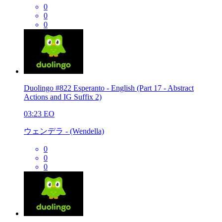
0
0
0
Duolingo #822 Esperanto - English (Part 17 - Abstract
Actions and IG Suffix 2)
03:23
EO
ウェンデラ - (Wendella)
0
0
0