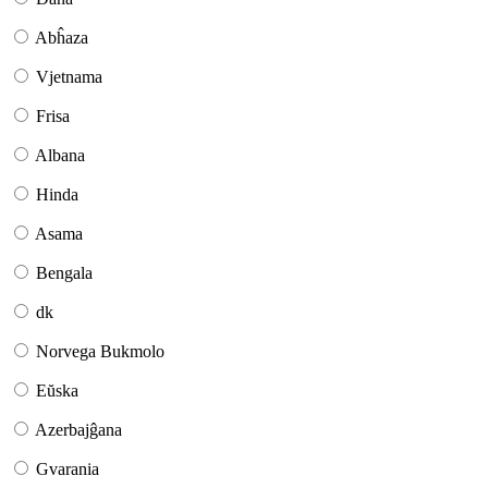
Abĥaza
Vjetnama
Frisa
Albana
Hinda
Asama
Bengala
dk
Norvega Bukmolo
Eŭska
Azerbajĝana
Gvarania