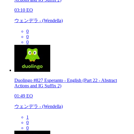
03:10
EO
ウェンデラ - (Wendella)
0
0
0
Duolingo #827 Esperanto - English (Part 22 - Abstract
Actions and IG Suffix 2)
01:49
EO
ウェンデラ - (Wendella)
1
0
0