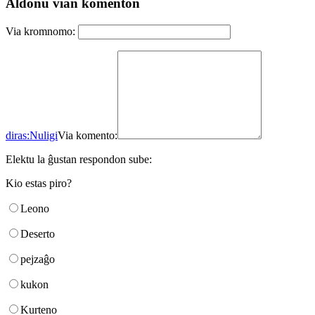
Aldonu vian komenton
Via kromnomo:
diras:
Nuligi
Via komento:
Elektu la ĝustan respondon sube:
Kio estas piro?
Leono
Deserto
pejzaĝo
kukon
Kurteno