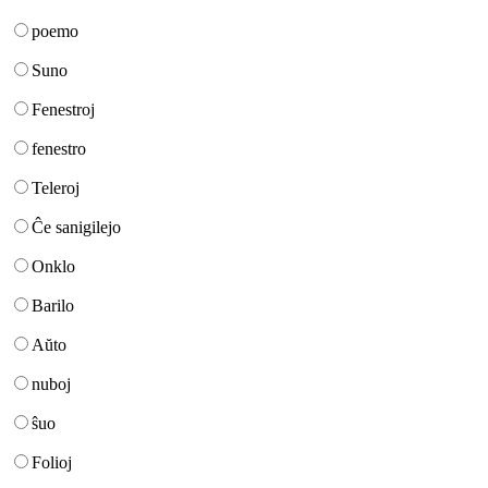
poemo
Suno
Fenestroj
fenestro
Teleroj
Ĉe sanigilejo
Onklo
Barilo
Aŭto
nuboj
ŝuo
Folioj