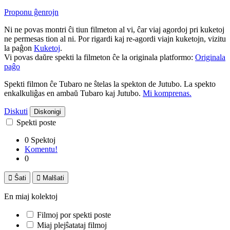
Proponu ĝenrojn
Ni ne povas montri ĉi tiun filmeton al vi, ĉar viaj agordoj pri kuketoj
ne permesas tion al ni. Por rigardi kaj re-agordi viajn kuketojn, vizitu
la paĝon
Kuketoj
.
Vi povas daŭre spekti la filmeton ĉe la originala platformo:
Originala
paĝo
Spekti filmon ĉe Tubaro ne ŝtelas la spekton de Jutubo. La spekto
enkalkuliĝas en ambaŭ Tubaro kaj Jutubo.
Mi komprenas.
Diskuti
Diskonigi
Spekti poste
0 Spektoj
Komentu!
0

Ŝati

Malŝati
En miaj kolektoj
Filmoj por spekti poste
Miaj plejŝatataj filmoj