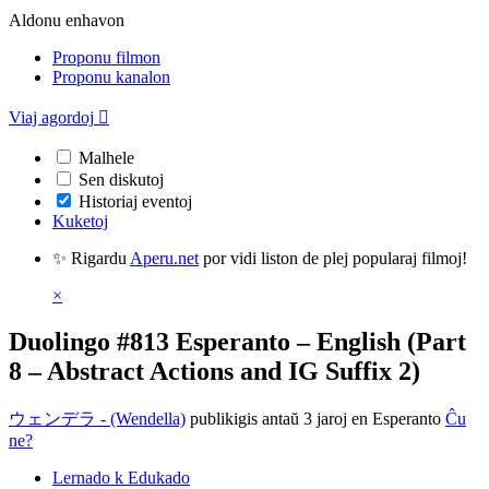
Aldonu enhavon
Proponu filmon
Proponu kanalon
Viaj agordoj

Malhele
Sen diskutoj
Historiaj eventoj
Kuketoj
✨ Rigardu
Aperu.net
por vidi liston de plej popularaj filmoj!
×
Duolingo #813 Esperanto – English (Part
8 – Abstract Actions and IG Suffix 2)
ウェンデラ - (Wendella)
publikigis antaŭ 3 jaroj
en Esperanto
Ĉu
ne?
Lernado k Edukado