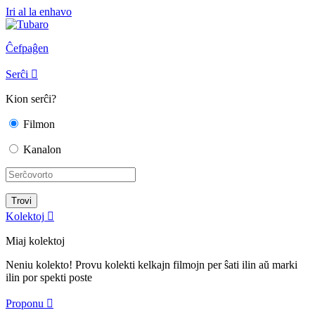
Iri al la enhavo
Ĉefpaĝen
Serĉi

Kion serĉi?
Filmon
Kanalon
Kolektoj

Miaj kolektoj
Neniu kolekto! Provu kolekti kelkajn filmojn per ŝati ilin aŭ marki
ilin por spekti poste
Proponu
