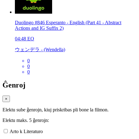
Duolingo #846 Esperanto - English (Part 41 - Abstract
Actions and IG Suffix 2)
04:48
EO
ウェンデラ - (Wendella)
0
0
0
Ĝenroj
×
Elektu sube ĝenrojn, kiuj priskribas pli bone la filmon.
Elektu maks. 5 ĝenrojn:
Arto k Literaturo