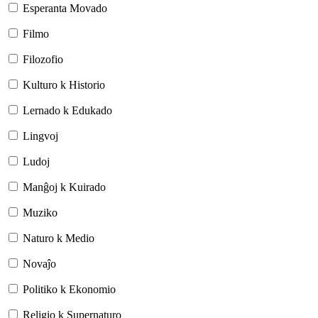
Esperanta Movado
Filmo
Filozofio
Kulturo k Historio
Lernado k Edukado
Lingvoj
Ludoj
Manĝoj k Kuirado
Muziko
Naturo k Medio
Novaĵo
Politiko k Ekonomio
Religio k Supernaturo