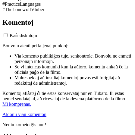
#PracticeLanguages
#TheLonewolfVtuber
Komentoj
Kaŝi diskutojn
Bonvolu atenti pri la jenaj punktoj:
Via komento publikiĝos tuje, senkontrole. Bonvolu ne enmeti
personajn informojn.
Se vi intencas komuniki kun la aŭtoro, komentu ankaŭ ĉe la
oficiala paĝo de la filmo.
Malrespektaj aŭ insultaj komentoj povas esti forigitaj aŭ
redaktitaj de administrantoj.
Komentoj afiŝataj ĉi tie estas konservataj nur en Tubaro. Ili estas
neniel sendataj al, aŭ ricevataj de la devena platformo de la filmo.
Mi komprenas.
Aldonu vian komenton
Neniu kometo ĝis nun!