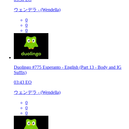
ウェンデラ - (Wendella)
0
0
0
Duolingo #775 Esperanto - English (Part 13 - Body and IG
Suffix)
03:43
EO
ウェンデラ - (Wendella)
0
0
0