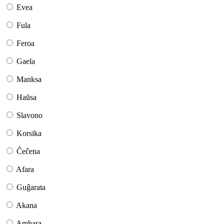
Evea
Fula
Feroa
Gaela
Manksa
Haŭsa
Slavono
Korsika
Ĉeĉena
Afara
Guĝarata
Akana
Amhara