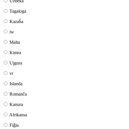
Uzbeka
Tagaloga
Kazaĥa
iw
Malta
Kimra
Ujgura
vr
Islanda
Romanĉa
Kanura
Afrikansa
Fiĝia