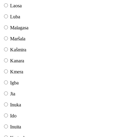
Laosa
Luba
Malagasa
Marŝala
Kaŝmira
Kanara
Kmera
Igba
Jia
Inuka
Ido
Inuita