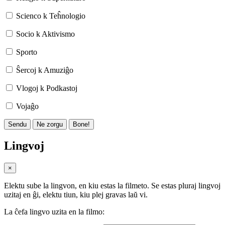
Scienco k Teĥnologio
Socio k Aktivismo
Sporto
Ŝercoj k Amuziĝo
Vlogoj k Podkastoj
Vojaĝo
Sendu
Ne zorgu
Bone!
Lingvoj
×
Elektu sube la lingvon, en kiu estas la filmeto. Se estas pluraj lingvoj
uzitaj en ĝi, elektu tiun, kiu plej gravas laŭ vi.
La ĉefa lingvo uzita en la filmo: