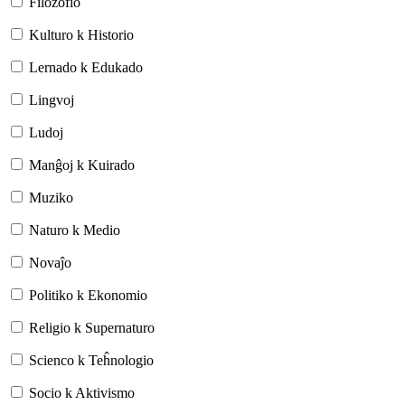
Filozofio
Kulturo k Historio
Lernado k Edukado
Lingvoj
Ludoj
Manĝoj k Kuirado
Muziko
Naturo k Medio
Novaĵo
Politiko k Ekonomio
Religio k Supernaturo
Scienco k Teĥnologio
Socio k Aktivismo