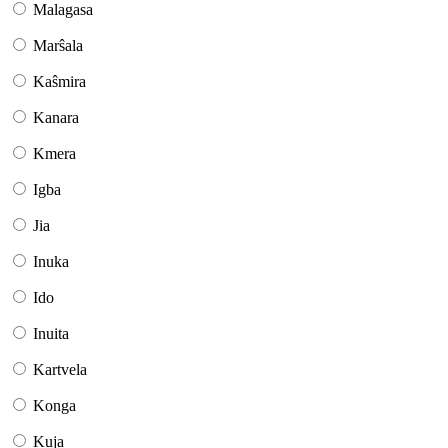
Malagasa
Marŝala
Kaŝmira
Kanara
Kmera
Igba
Jia
Inuka
Ido
Inuita
Kartvela
Konga
Kuja