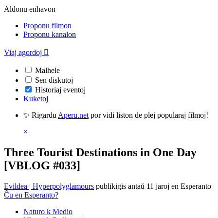
Aldonu enhavon
Proponu filmon
Proponu kanalon
Viaj agordoj

Malhele
Sen diskutoj
Historiaj eventoj
Kuketoj
✨ Rigardu
Aperu.net
por vidi liston de plej popularaj filmoj!
×
Three Tourist Destinations in One Day
[VBLOG #033]
Evildea | Hyperpolyglamours
publikigis antaŭ 11 jaroj
en Esperanto
Ĉu en Esperanto?
Naturo k Medio