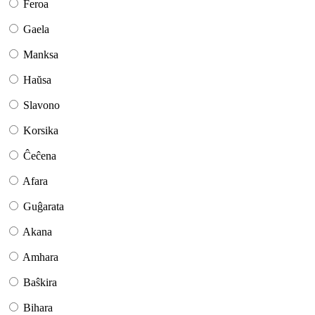
Feroa
Gaela
Manksa
Haŭsa
Slavono
Korsika
Ĉeĉena
Afara
Guĝarata
Akana
Amhara
Baŝkira
Bihara