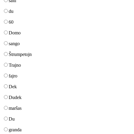
salti
du
60
Domo
sango
Ŝtrumpetojn
Trajno
fajro
Dek
Dudek
marŝas
Du
granda