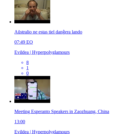
Aŭstralio ne estas tiel danĝera lando
07:49
EO
Evildea | Hyperpolyglamours
8
1
0
Meeting Esperanto Speakers in Zaozhuang, China
13:00
Evildea | Hyperpolyglamours