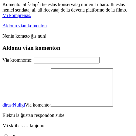
Komentoj afiŝataj ĉi tie estas konservataj nur en Tubaro. Ili estas
neniel sendataj al, aŭ ricevataj de la devena platformo de la filmo.
Mi komprenas.
Aldonu vian komenton
Neniu kometo ĝis nun!
Aldonu vian komenton
Via kromnomo:
diras:
Nuligi
Via komento:
Elektu la ĝustan respondon sube:
Mi skribas … krajono