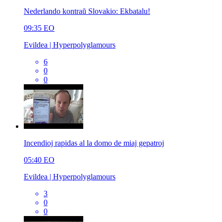
Nederlando kontraŭ Slovakio: Ekbatalu!
09:35
EO
Evildea | Hyperpolyglamours
6
0
0
Incendioj rapidas al la domo de miaj gepatroj
05:40
EO
Evildea | Hyperpolyglamours
3
0
0