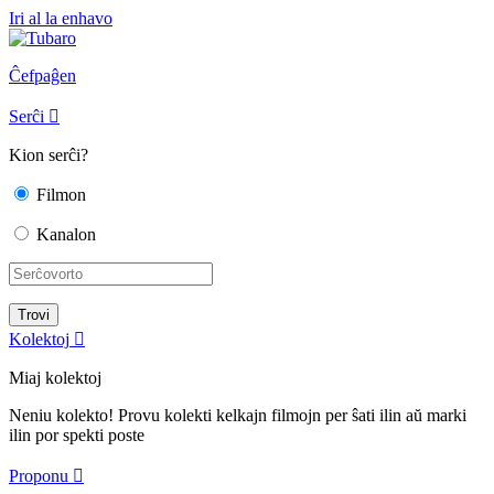
Iri al la enhavo
Ĉefpaĝen
Serĉi

Kion serĉi?
Filmon
Kanalon
Kolektoj

Miaj kolektoj
Neniu kolekto! Provu kolekti kelkajn filmojn per ŝati ilin aŭ marki
ilin por spekti poste
Proponu
