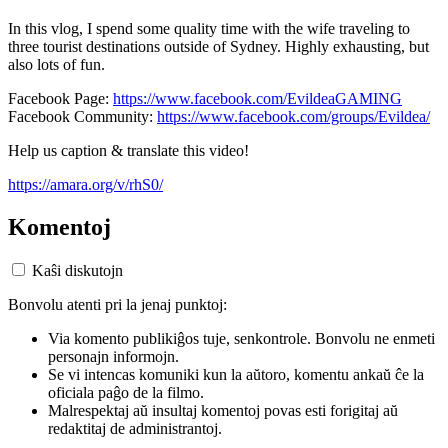
In this vlog, I spend some quality time with the wife traveling to
three tourist destinations outside of Sydney. Highly exhausting, but
also lots of fun.
Facebook Page:
https://www.facebook.com/EvildeaGAMING
Facebook Community:
https://www.facebook.com/groups/Evildea/
Help us caption & translate this video!
https://amara.org/v/rhS0/
Komentoj
Kaŝi diskutojn
Bonvolu atenti pri la jenaj punktoj:
Via komento publikiĝos tuje, senkontrole. Bonvolu ne enmeti
personajn informojn.
Se vi intencas komuniki kun la aŭtoro, komentu ankaŭ ĉe la
oficiala paĝo de la filmo.
Malrespektaj aŭ insultaj komentoj povas esti forigitaj aŭ
redaktitaj de administrantoj.