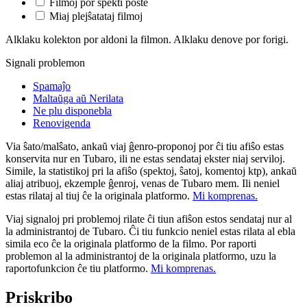
Filmoj por spekti poste
Miaj plejŝatataj filmoj
Alklaku kolekton por aldoni la filmon. Alklaku denove por forigi.
Signali problemon
Spamaĵo
Maltaŭga aŭ Nerilata
Ne plu disponebla
Renovigenda
Via ŝato/malŝato, ankaŭ viaj ĝenro-proponoj por ĉi tiu afiŝo estas
konservita nur en Tubaro, ili ne estas sendataj ekster niaj serviloj.
Simile, la statistikoj pri la afiŝo (spektoj, ŝatoj, komentoj ktp), ankaŭ
aliaj atribuoj, ekzemple ĝenroj, venas de Tubaro mem. Ili neniel
estas rilataj al tiuj ĉe la originala platformo.
Mi komprenas.
Viaj signaloj pri problemoj rilate ĉi tiun afiŝon estos sendataj nur al
la administrantoj de Tubaro. Ĉi tiu funkcio neniel estas rilata al ebla
simila eco ĉe la originala platformo de la filmo. Por raporti
problemon al la administrantoj de la originala platformo, uzu la
raportofunkcion ĉe tiu platformo.
Mi komprenas.
Priskribo