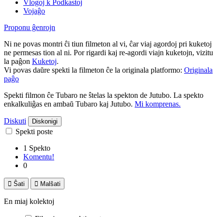
Vlogoj k Podkastoj
Vojaĝo
Proponu ĝenrojn
Ni ne povas montri ĉi tiun filmeton al vi, ĉar viaj agordoj pri kuketoj
ne permesas tion al ni. Por rigardi kaj re-agordi viajn kuketojn, vizitu
la paĝon
Kuketoj
.
Vi povas daŭre spekti la filmeton ĉe la originala platformo:
Originala
paĝo
Spekti filmon ĉe Tubaro ne ŝtelas la spekton de Jutubo. La spekto
enkalkuliĝas en ambaŭ Tubaro kaj Jutubo.
Mi komprenas.
Diskuti
Diskonigi
Spekti poste
1 Spekto
Komentu!
0

Ŝati

Malŝati
En miaj kolektoj