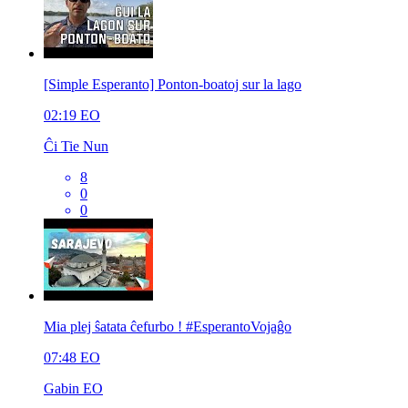
[Simple Esperanto] Ponton-boatoj sur la lago
02:19
EO
Ĉi Tie Nun
8
0
0
Mia plej ŝatata ĉefurbo ! #EsperantoVojaĝo
07:48
EO
Gabin EO