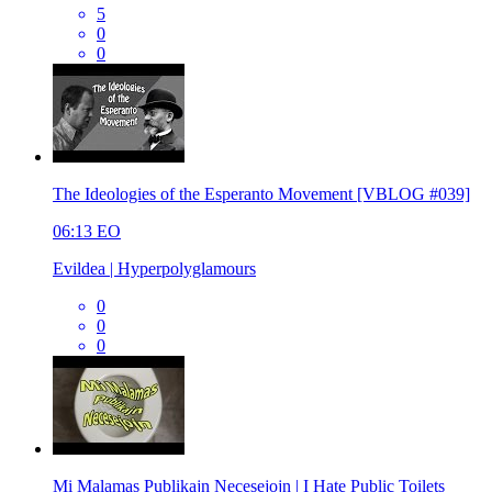
5
0
0
The Ideologies of the Esperanto Movement [VBLOG #039]
06:13
EO
Evildea | Hyperpolyglamours
0
0
0
Mi Malamas Publikajn Necesejojn | I Hate Public Toilets