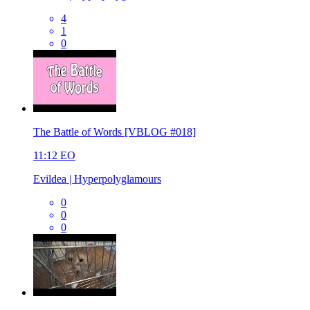
4
1
0
The Battle of Words [VBLOG #018]
11:12
EO
Evildea | Hyperpolyglamours
0
0
0