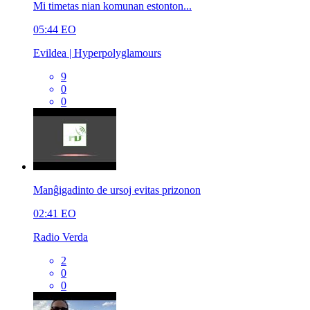
Mi timetas nian komunan estonton...
05:44
EO
Evildea | Hyperpolyglamours
9
0
0
Manĝigadinto de ursoj evitas prizonon
02:41
EO
Radio Verda
2
0
0