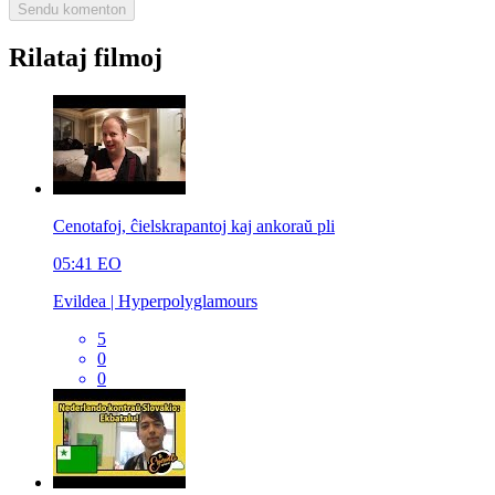
Rilataj filmoj
Cenotafoj, ĉielskrapantoj kaj ankoraŭ pli
05:41
EO
Evildea | Hyperpolyglamours
5
0
0