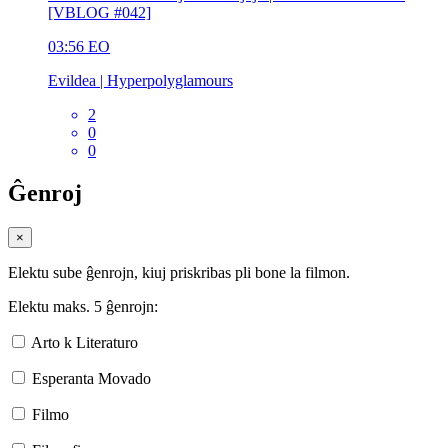
[VBLOG #042]
03:56
EO
Evildea | Hyperpolyglamours
2
0
0
Ĝenroj
×
Elektu sube ĝenrojn, kiuj priskribas pli bone la filmon.
Elektu maks. 5 ĝenrojn:
Arto k Literaturo
Esperanta Movado
Filmo