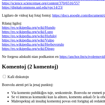
https://science.sciencemag.org/content/370/6516/557
https://digitalcommons.unl.edu/vpc14/23/
Ligilaro de videaj kaj fotaj fontoj:
https://docs.google.com/docum
Rilataj ligiloj:
https://eo.wikipedia.org/wiki/Hundo
https://eo.wikipedia.org/wiki/Lupo
https://eo.wikipedia.org/wiki/Hufuloj
https://eo.wikipedia.org/wiki/Vulpo
https://eo.wikipedia.org/wiki/Herbovorulo
https://eo.wikipedia.org/wiki/Dingo
Ne forgesu aŭskulti nian podkaston en
https://anchor.fm/scivolemovid
Komentoj
(2 komentoj)
Kaŝi diskutojn
Bonvolu atenti pri la jenaj punktoj:
Via komento publikiĝos tuje, senkontrole. Bonvolu ne enmeti p
Se vi intencas komuniki kun la aŭtoro, komentu ankaŭ ĉe la ofic
Malrespektaj aŭ insultaj komentoj povas esti forigitaj aŭ redakti