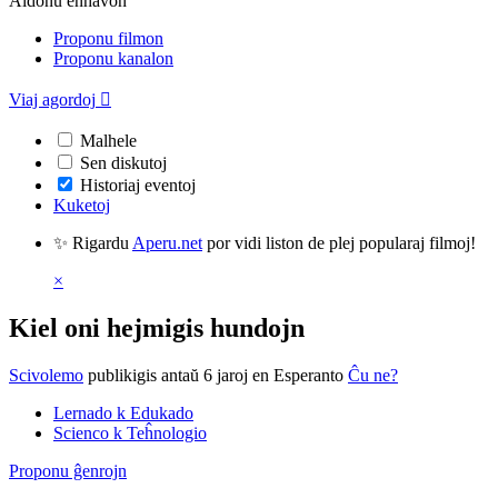
Aldonu enhavon
Proponu filmon
Proponu kanalon
Viaj agordoj

Malhele
Sen diskutoj
Historiaj eventoj
Kuketoj
✨ Rigardu
Aperu.net
por vidi liston de plej popularaj filmoj!
×
Kiel oni hejmigis hundojn
Scivolemo
publikigis antaŭ 6 jaroj
en Esperanto
Ĉu ne?
Lernado k Edukado
Scienco k Teĥnologio
Proponu ĝenrojn