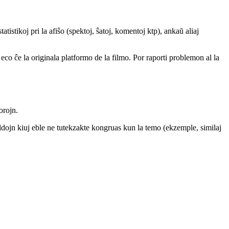
atistikoj pri la afiŝo (spektoj, ŝatoj, komentoj ktp), ankaŭ aliaj
a eco ĉe la originala platformo de la filmo. Por raporti problemon al la
orojn.
bildojn kiuj eble ne tutekzakte kongruas kun la temo (ekzemple, similaj