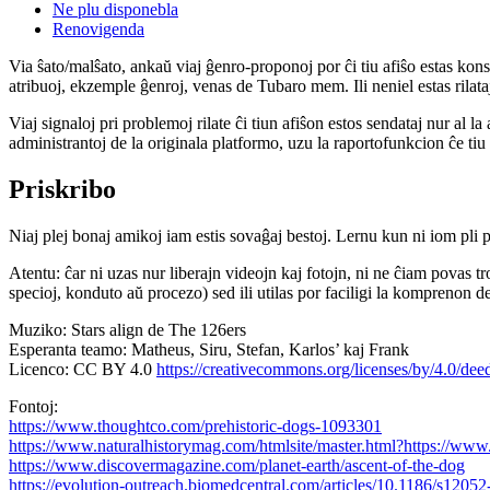
Ne plu disponebla
Renovigenda
Via ŝato/malŝato, ankaŭ viaj ĝenro-proponoj por ĉi tiu afiŝo estas konserv
atribuoj, ekzemple ĝenroj, venas de Tubaro mem. Ili neniel estas rilataj
Viaj signaloj pri problemoj rilate ĉi tiun afiŝon estos sendataj nur al l
administrantoj de la originala platformo, uzu la raportofunkcion ĉe ti
Priskribo
Niaj plej bonaj amikoj iam estis sovaĝaj bestoj. Lernu kun ni iom pli p
Atentu: ĉar ni uzas nur liberajn videojn kaj fotojn, ni ne ĉiam povas t
specioj, konduto aŭ procezo) sed ili utilas por faciligi la komprenon de
Muziko: Stars align de The 126ers
Esperanta teamo: Matheus, Siru, Stefan, Karlos’ kaj Frank
Licenco: CC BY 4.0
https://creativecommons.org/licenses/by/4.0/dee
Fontoj:
https://www.thoughtco.com/prehistoric-dogs-1093301
https://www.naturalhistorymag.com/htmlsite/master.html?https://www
https://www.discovermagazine.com/planet-earth/ascent-of-the-dog
https://evolution-outreach.biomedcentral.com/articles/10.1186/s1205