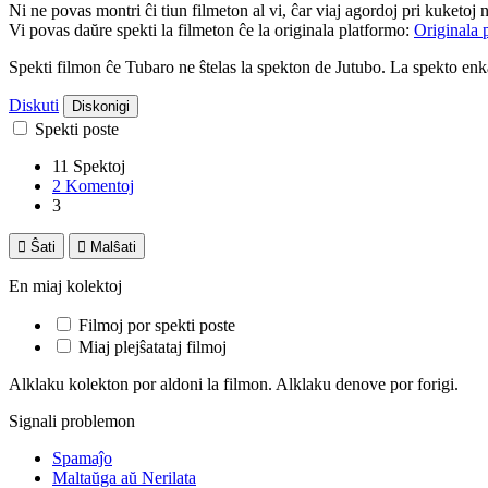
Ni ne povas montri ĉi tiun filmeton al vi, ĉar viaj agordoj pri kuketoj 
Vi povas daŭre spekti la filmeton ĉe la originala platformo:
Originala 
Spekti filmon ĉe Tubaro ne ŝtelas la spekton de Jutubo. La spekto e
Diskuti
Diskonigi
Spekti poste
11 Spektoj
2 Komentoj
3

Ŝati

Malŝati
En miaj kolektoj
Filmoj por spekti poste
Miaj plejŝatataj filmoj
Alklaku kolekton por aldoni la filmon. Alklaku denove por forigi.
Signali problemon
Spamaĵo
Maltaŭga aŭ Nerilata