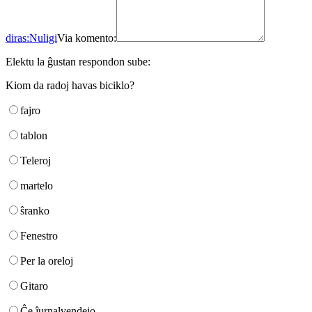
diras:
Nuligi
Via komento:
Elektu la ĝustan respondon sube:
Kiom da radoj havas biciklo?
fajro
tablon
Teleroj
martelo
ŝranko
Fenestro
Per la oreloj
Gitaro
Ĉe ĵurnalvendejo