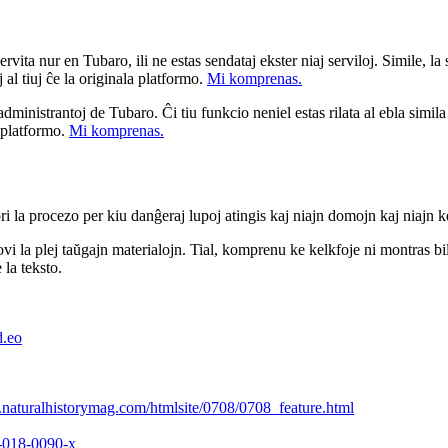
ita nur en Tubaro, ili ne estas sendataj ekster niaj serviloj. Simile, la st
 al tiuj ĉe la originala platformo.
Mi komprenas.
a administrantoj de Tubaro. Ĉi tiu funkcio neniel estas rilata al ebla simil
u platformo.
Mi komprenas.
ri la procezo per kiu danĝeraj lupoj atingis kaj niajn domojn kaj niajn k
rovi la plej taŭgajn materialojn. Tial, komprenu ke kelkfoje ni montras 
 la teksto.
d.eo
.naturalhistorymag.com/htmlsite/0708/0708_feature.html
2-018-0090-x