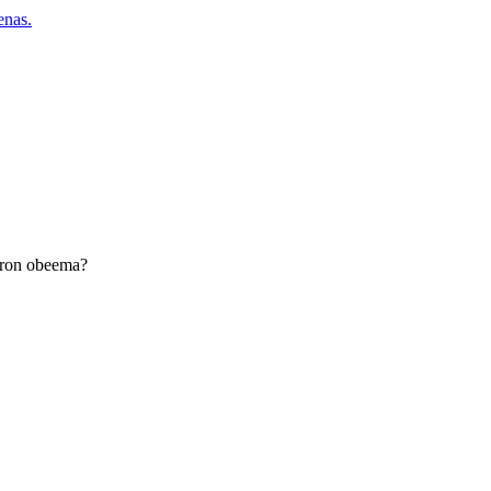
nas.
turon obeema?