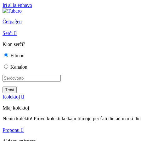
Iri al la enhavo
Ĉefpaĝen
Serĉi

Kion serĉi?
Filmon
Kanalon
Kolektoj

Miaj kolektoj
Neniu kolekto! Provu kolekti kelkajn filmojn per ŝati ilin aŭ marki ilin
Proponu
