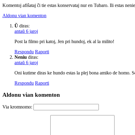
Komentoj afiŝataj ĉi tie estas konservataj nur en Tubaro. Ili estas neni
Aldonu vian komenton
Ŭ
diras:
antaŭ 6 jaroj
Post la filmo pri katoj, Jen pri hundoj, ek al la milito!
Respondu
Raporti
Neniu
diras:
antaŭ 6 jaroj
Oni kutime diras ke hundo estas la plej bona amiko de homo. Se
Respondu
Raporti
Aldonu vian komenton
Via kromnomo: