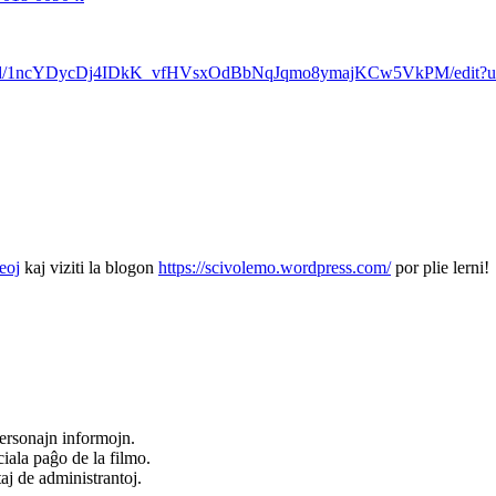
ent/d/1ncYDycDj4IDkK_vfHVsxOdBbNqJqmo8ymajKCw5VkPM/edit?us
eoj
kaj viziti la blogon
https://scivolemo.wordpress.com/
por plie lerni!
ersonajn informojn.
iala paĝo de la filmo.
taj de administrantoj.