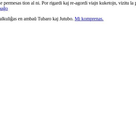
ne permesas tion al ni. Por rigardi kaj re-agordi viajn kuketojn, vizitu l
paĝo
nkalkuliĝas en ambaŭ Tubaro kaj Jutubo.
Mi komprenas.