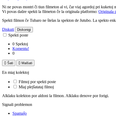
Ni ne povas montri ĉi tiun filmeton al vi, ĉar viaj agordoj pri kuketoj 
Vi povas daŭre spekti la filmeton ĉe la originala platformo:
Originala 
Spekti filmon ĉe Tubaro ne ŝtelas la spekton de Jutubo. La spekto e
Diskuti
Diskonigi
Spekti poste
0 Spektoj
Komentu!
0

Ŝati

Malŝati
En miaj kolektoj
Filmoj por spekti poste
Miaj plejŝatataj filmoj
Alklaku kolekton por aldoni la filmon. Alklaku denove por forigi.
Signali problemon
Spamaĵo