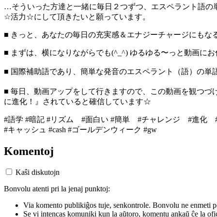
…そういった方達と一緒に毎日２つずつ、エスペラント語の
☆活力☆にして頂きたいと願っています。
■ きっと、あなたの毎日の充実感＆エナジーチャージにもな
■ まずは、横になりながらでも(^_^) ゆるゆる〜っと動画
■ 国際補助語であり、簡単な発音のエスペラント（語）の単
■ 毎日、動画アップをして行きますので、この動画を観つ
に進化！』されていると確信しています☆
#語学 #暗記 #リズム #面白い #簡単 #チャレンジ #進化 #自己肯定感 
#キャッシュ #cash #ゴールデンウィーク #gw
Komentoj
Kaŝi diskutojn
Bonvolu atenti pri la jenaj punktoj:
Via komento publikiĝos tuje, senkontrole. Bonvolu ne enmeti p
Se vi intencas komuniki kun la aŭtoro, komentu ankaŭ ĉe la ofic