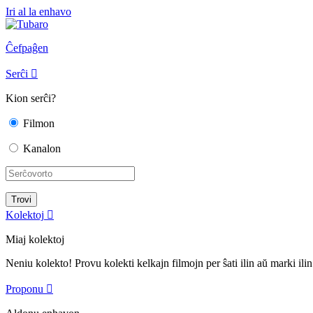
Iri al la enhavo
Ĉefpaĝen
Serĉi

Kion serĉi?
Filmon
Kanalon
Kolektoj

Miaj kolektoj
Neniu kolekto! Provu kolekti kelkajn filmojn per ŝati ilin aŭ marki ilin
Proponu
