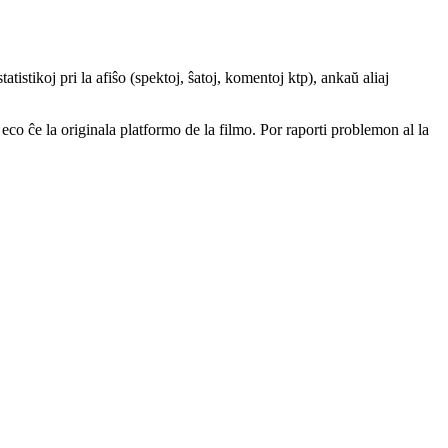
atistikoj pri la afiŝo (spektoj, ŝatoj, komentoj ktp), ankaŭ aliaj
a eco ĉe la originala platformo de la filmo. Por raporti problemon al la