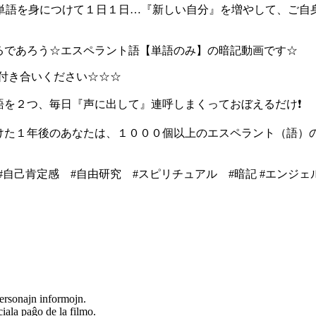
単語を身につけて１日１日…『新しい自分』を増やして、ご自
るであろう☆エスペラント語【単語のみ】の暗記動画です☆
にお付き合いください☆☆☆
語を２つ、毎日『声に出して』連呼しまくっておぼえるだけ❗️
づけた１年後のあなたは、１０００個以上のエスペラント（語）
#自由研究 #スピリチュアル #暗記 #エンジェルナンバー#2023 #japa
ersonajn informojn.
iala paĝo de la filmo.