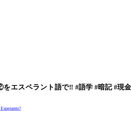
ぐ②をエスペラント語で‼️ #語学 #暗記 #現金
 Esperanto?