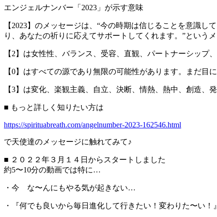
エンジェルナンバー「2023」が示す意味
【2023】のメッセージは、“今の時期は信じることを意識
り、あなたの祈りに応えてサポートしてくれます。”という
【2】は女性性、バランス、受容、直観、パートナーシップ
【0】はすべての源であり無限の可能性があります。まだ目
【3】は変化、楽観主義、自立、決断、情熱、熱中、創造、
■ もっと詳しく知りたい方は
https://spirituabreath.com/angelnumber-2023-162546.html
で天使達のメッセージに触れてみて♪
■ ２０２２年３月１４日からスタートしました
約5〜10分の動画では特に…
・今 な〜んにもやる気が起きない…
・『何でも良いから毎日進化して行きたい！変わりた〜い！