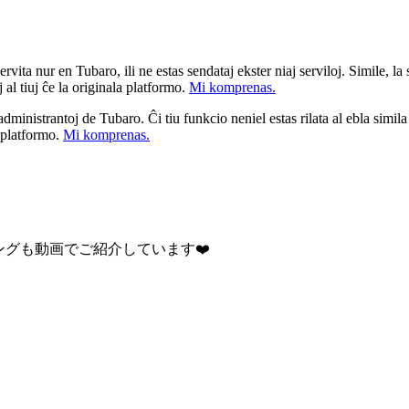
ita nur en Tubaro, ili ne estas sendataj ekster niaj serviloj. Simile, la st
 al tiuj ĉe la originala platformo.
Mi komprenas.
a administrantoj de Tubaro. Ĉi tiu funkcio neniel estas rilata al ebla simil
u platformo.
Mi komprenas.
ニングも動画でご紹介しています❤️