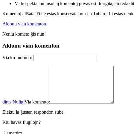
Malrespektaj aŭ insultaj komentoj povas esti forigitaj aŭ redakti
Komentoj afiŝataj ĉi tie estas konservataj nur en Tubaro. Ili estas neni
Aldonu vian komenton
Neniu kometo ĝis nun!
Aldonu vian komenton
Via kromnomo:
diras:
Nuligi
Via komento:
Elektu la ĝustan respondon sube:
Kiu havas flugilojn?
martiro