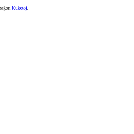
a paĝon
Kuketoj
.