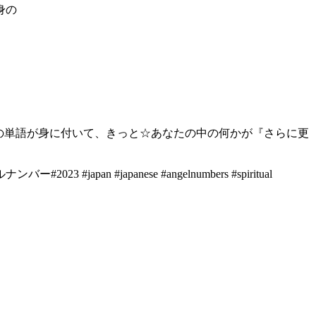
身の
の単語が身に付いて、きっと☆あなたの中の何かが『さらに更
n #japanese #angelnumbers #spiritual