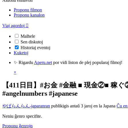
Aldonu enhavon
Proponu filmon
Proponu kanalon
Viaj agordoj

Malhele
Sen diskutoj
Historiaj eventoj
Kuketoj
✨ Rigardu
Aperu.net
por vidi liston de plej popularaj filmoj!
×
【411日目】#お金 #金融 ■ 現金②■ 稼
#angelnumbers #japanese
やぱらんらん-japaranran
publikigis antaŭ 3 jaroj
en la Japana
Ĉu en
Neniu ĝenro specifite.
Proponu ĝenrojn