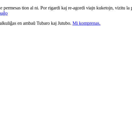
ne permesas tion al ni. Por rigardi kaj re-agordi viajn kuketojn, vizitu l
paĝo
nkalkuliĝas en ambaŭ Tubaro kaj Jutubo.
Mi komprenas.