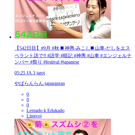
【542日目】#9月 #秋 ◼️ 神輿-みこし◼️ 山車-だしをエス
ペラント語で‼️ #語学 #暗記 #神輿 #山車 #エンジェルナ
ンバー #祭り #festival #japanese
05:25
JA
3 jaroj
やぱらんらん-japaranran
0
0
0
Lernado k Edukado
Lingvoj