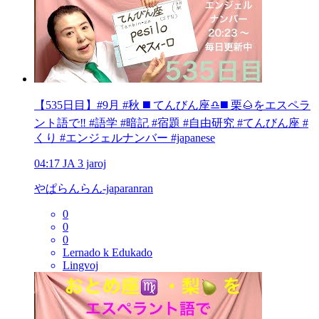
【535日目】#9月 #秋 ◼️ てんびん座♎️◼️ 栗🌰をエスペラ
ント語で‼️ #語学 #暗記 #宿題 #自由研究 #てんびん座 #
くり #エンジェルナンバー #japanese
04:17
JA
3 jaroj
やぱらんらん-japaranran
0
0
0
Lernado k Edukado
Lingvoj