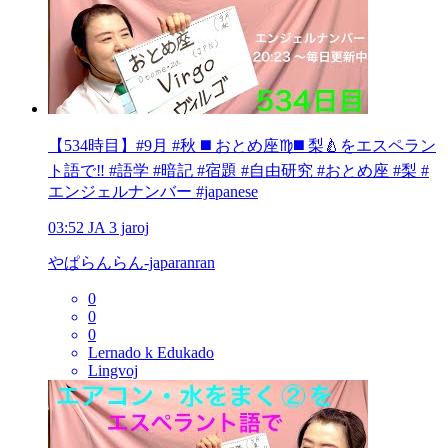
【534時目】#9月 #秋 ◼️ おとめ座♍️◼️ 梨🍐をエスペラン
ト語で‼️ #語学 #暗記 #宿題 #自由研究 #おとめ座 #梨 #
エンジェルナンバー #japanese
03:52
JA
3 jaroj
やぱらんらん-japaranran
0
0
0
Lernado k Edukado
Lingvoj