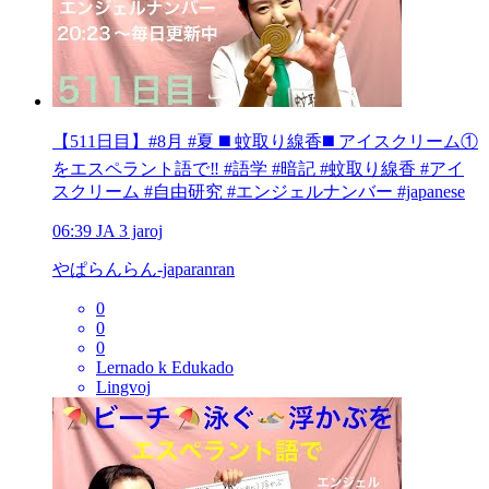
【511日目】#8月 #夏 ◼️ 蚊取り線香◼️ アイスクリーム①
をエスペラント語で‼️ #語学 #暗記 #蚊取り線香 #アイ
スクリーム #自由研究 #エンジェルナンバー #japanese
06:39
JA
3 jaroj
やぱらんらん-japaranran
0
0
0
Lernado k Edukado
Lingvoj