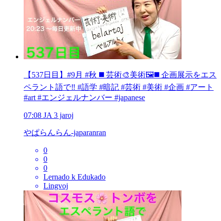
【537日目】#9月 #秋 ◼️ 芸術🎨美術🖼️◼️ 企画展示をエス
ペラント語で‼️ #語学 #暗記 #芸術 #美術 #企画 #アート
#art #エンジェルナンバー #japanese
07:08
JA
3 jaroj
やぱらんらん-japaranran
0
0
0
Lernado k Edukado
Lingvoj