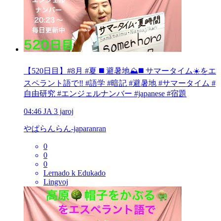
【520日目】#8月 #夏 ◼️ 避暑地⛰️◼️ サマータイム☀️をエ
スペラント語で‼️ #語学 #暗記 #避暑地 #サマータイム #
自由研究 #エンジェルナンバー #japanese #宿題
04:46
JA
3 jaroj
やぱらんらん-japaranran
0
0
0
Lernado k Edukado
Lingvoj