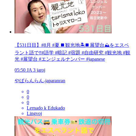
【531日目】#8月 #夏 ◼️ 観光地🏝️◼️ 展望台⛰️をエスペ
ラント語で‼️#語学 #暗記 #宿題 #自由研究 #観光地 #観
光 #展望台 #エンジェルナンバー #japanese
05:50
JA
3 jaroj
やぱらんらん-japaranran
0
0
0
Lernado k Edukado
Lingvoj