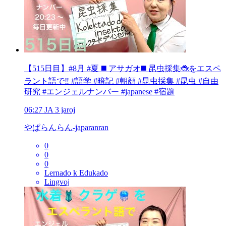
【515日目】#8月 #夏 ◼️ アサガオ◼️ 昆虫採集🐞をエスペ
ラント語で‼️ #語学 #暗記 #朝顔 #昆虫採集 #昆虫 #自由
研究 #エンジェルナンバー #japanese #宿題
06:27
JA
3 jaroj
やぱらんらん-japaranran
0
0
0
Lernado k Edukado
Lingvoj