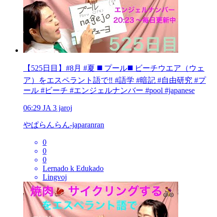
【525日目】#8月 #夏 ◼️ プール◼️ ビーチウエア（ウェ
ア）をエスペラント語で‼️ #語学 #暗記 #自由研究 #プ
ール #ビーチ #エンジェルナンバー #pool #japanese
06:29
JA
3 jaroj
やぱらんらん-japaranran
0
0
0
Lernado k Edukado
Lingvoj