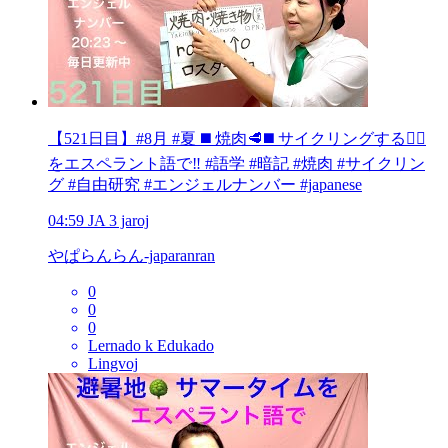
【521日目】#8月 #夏 ◼️ 焼肉🥩◼️ サイクリングする🚴‍♀️
をエスペラント語で‼️ #語学 #暗記 #焼肉 #サイクリン
グ #自由研究 #エンジェルナンバー #japanese
04:59
JA
3 jaroj
やぱらんらん-japaranran
0
0
0
Lernado k Edukado
Lingvoj