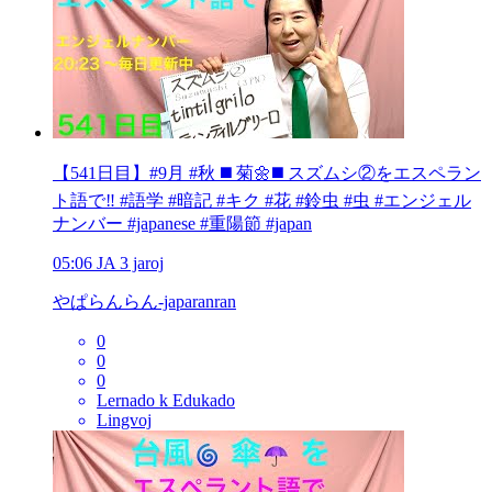
【541日目】#9月 #秋 ◼️ 菊🌼◼️ スズムシ②をエスペラン
ト語で‼️ #語学 #暗記 #キク #花 #鈴虫 #虫 #エンジェル
ナンバー #japanese #重陽節 #japan
05:06
JA
3 jaroj
やぱらんらん-japaranran
0
0
0
Lernado k Edukado
Lingvoj