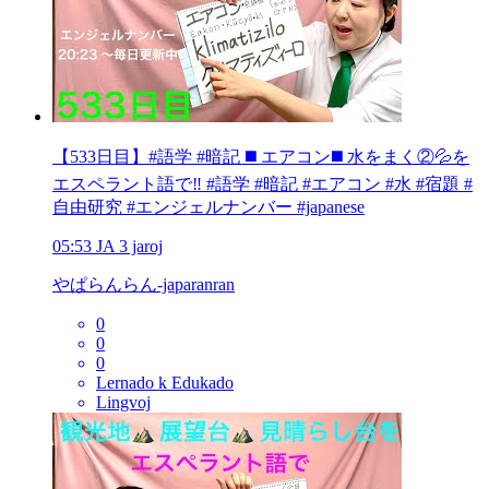
【533日目】#語学 #暗記 ◼️ エアコン◼️ 水をまく②💦を
エスペラント語で‼️ #語学 #暗記 #エアコン #水 #宿題 #
自由研究 #エンジェルナンバー #japanese
05:53
JA
3 jaroj
やぱらんらん-japaranran
0
0
0
Lernado k Edukado
Lingvoj