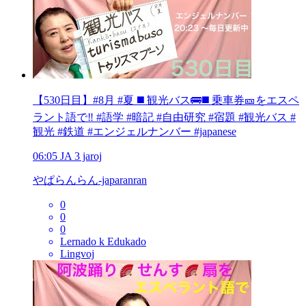
【530日目】#8月 #夏 ◼️ 観光バス🚌◼️ 乗車券🎫をエスペ
ラント語で‼️ #語学 #暗記 #自由研究 #宿題 #観光バス #
観光 #鉄道 #エンジェルナンバー #japanese
06:05
JA
3 jaroj
やぱらんらん-japaranran
0
0
0
Lernado k Edukado
Lingvoj