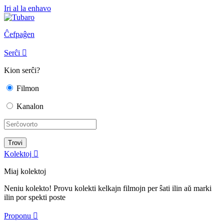
Iri al la enhavo
Ĉefpaĝen
Serĉi

Kion serĉi?
Filmon
Kanalon
Kolektoj

Miaj kolektoj
Neniu kolekto! Provu kolekti kelkajn filmojn per ŝati ilin aŭ marki
ilin por spekti poste
Proponu
