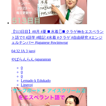
【513日目】#8月 #夏 ◼️ 水着🩱◼️ クラゲ🪼をエスペラン
ト語で‼️ #語学 #暗記 #水着 #クラゲ #自由研究 #エンジ
ェルナンバー #japanese #swimwear
04:32
JA
3 jaroj
やぱらんらん-japaranran
0
0
0
Lernado k Edukado
Lingvoj