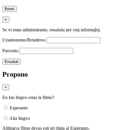
Bone!
×
Se vi estas administranto, ensalutu per viaj informaĵoj.
Uzantonomo/Retadreso
Pasvorto
Propono
×
En kiu lingvo estas la filmo?
Esperanto
Alia lingvo
Alilingva filmo devas esti iel rilata al Esperanto.