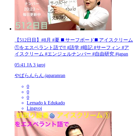
【512日目】#8月 #夏 ◼️ サーフボード◼️ アイスクリーム
①をエスペラント語で‼️ #語学 #暗記 #サーフィン #ア
イスクリーム #エンジェルナンバー #自由研究 #japan
05:41
JA
3 jaroj
やぱらんらん-japaranran
0
0
0
Lernado k Edukado
Lingvoj