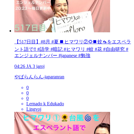
【517日目】#8月 #夏 ◼️ ヒマワリ②🌻◼️ 蚊🦟をエスペラ
ント語で‼️ #語学 #暗記 #ヒマワリ #蚊 #花 #自由研究 #
エンジェルナンバー #japanese #勉強
04:26
JA
3 jaroj
やぱらんらん-japaranran
0
0
0
Lernado k Edukado
Lingvoj