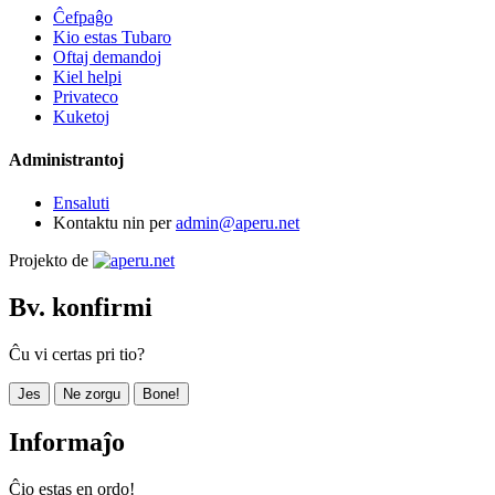
Ĉefpaĝo
Kio estas Tubaro
Oftaj demandoj
Kiel helpi
Privateco
Kuketoj
Administrantoj
Ensaluti
Kontaktu nin per
admin@aperu.net
Projekto de
Bv. konfirmi
Ĉu vi certas pri tio?
Jes
Ne zorgu
Bone!
Informaĵo
Ĉio estas en ordo!