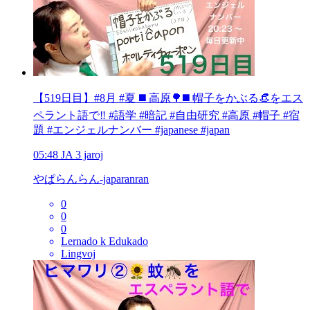
【519日目】#8月 #夏 ◼️ 高原🌳◼️ 帽子をかぶる👒をエス
ペラント語で‼️ #語学 #暗記 #自由研究 #高原 #帽子 #宿
題 #エンジェルナンバー #japanese #japan
05:48
JA
3 jaroj
やぱらんらん-japaranran
0
0
0
Lernado k Edukado
Lingvoj