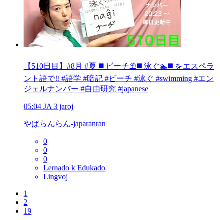
【510日目】#8月 #夏 ◼️ ビーチ⛱️◼️ 泳ぐ🏊◼️ をエスペラ
ント語で‼️ #語学 #暗記 #ビーチ #泳ぐ #swimming #エン
ジェルナンバー #自由研究 #japanese
05:04
JA
3 jaroj
やぱらんらん-japaranran
0
0
0
Lernado k Edukado
Lingvoj
1
2
19