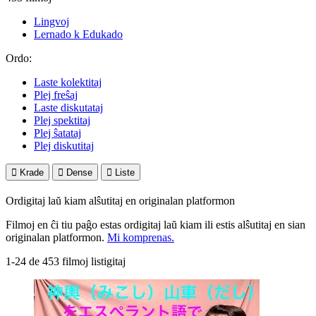
Lingvoj
Lernado k Edukado
Ordo:
Laste kolektitaj
Plej freŝaj
Laste diskutataj
Plej spektitaj
Plej ŝatataj
Plej diskutitaj

Krade

Dense

Liste
Ordigitaj laŭ kiam alŝutitaj en originalan platformon
Filmoj en ĉi tiu paĝo estas ordigitaj laŭ kiam ili estis alŝutitaj en sian
originalan platformon.
Mi komprenas.
1-24 de 453 filmoj listigitaj