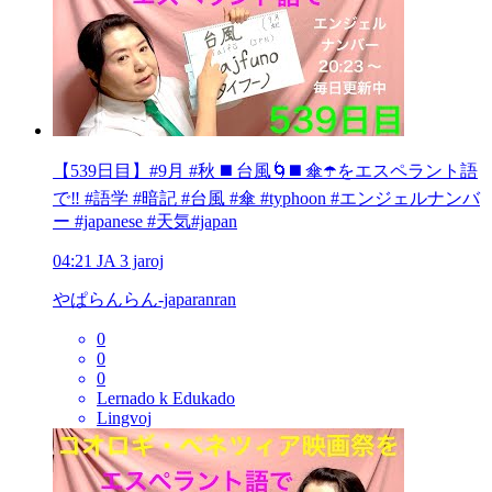
【539日目】#9月 #秋 ◼️ 台風🌀◼️ 傘☂️をエスペラント語
で‼️ #語学 #暗記 #台風 #傘 #typhoon #エンジェルナンバ
ー #japanese #天気#japan
04:21
JA
3 jaroj
やぱらんらん-japaranran
0
0
0
Lernado k Edukado
Lingvoj