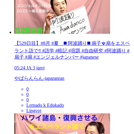
【529日目】#8月 #夏 ◼️ 阿波踊り◼️ 扇子🪭扇をエスペ
ラント語で‼️ #語学 #暗記 #宿題 #自由研究 #阿波踊り #
扇子 #扇 #エンジェルナンバー #japanese
05:24
JA
3 jaroj
やぱらんらん-japaranran
0
0
0
Lernado k Edukado
Lingvoj