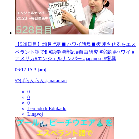
【528日目】#8月 #夏 ◼️ ハワイ諸島◼️ 復興させるをエス
ペラント語で‼️ #語学 #暗記 #自由研究 #宿題 #ハワイ #
アメリカ#エンジェルナンバー #japanese #復興
06:17
JA
3 jaroj
やぱらんらん-japaranran
0
0
0
Lernado k Edukado
Lingvoj