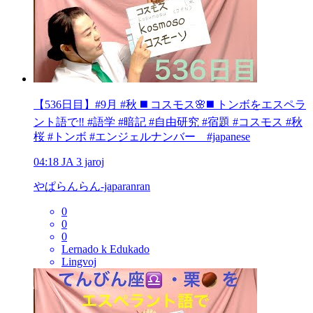
【536日目】#9月 #秋 ◼️ コスモス🌸◼️ トンボをエスペラ
ント語で‼️ #語学 #暗記 #自由研究 #宿題 #コスモス #秋
桜 #トンボ #エンジェルナンバー #japanese
04:18
JA
3 jaroj
やぱらんらん-japaranran
0
0
0
Lernado k Edukado
Lingvoj