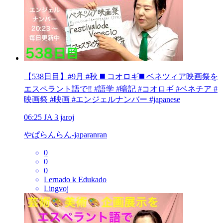
【538日目】#9月 #秋 ◼️ コオロギ◼️ ベネツィア映画祭を
エスペラント語で‼️ #語学 #暗記 #コオロギ #ベネチア #
映画祭 #映画 #エンジェルナンバー #japanese
06:25
JA
3 jaroj
やぱらんらん-japaranran
0
0
0
Lernado k Edukado
Lingvoj