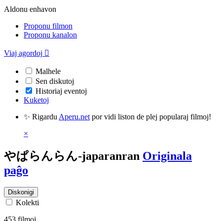
Aldonu enhavon
Proponu filmon
Proponu kanalon
Viaj agordoj

Malhele
Sen diskutoj
Historiaj eventoj
Kuketoj
✨ Rigardu
Aperu.net
por vidi liston de plej popularaj filmoj!
×
やぱらんらん-japaranran
Originala
paĝo
Diskonigi
Kolekti
453 filmoj