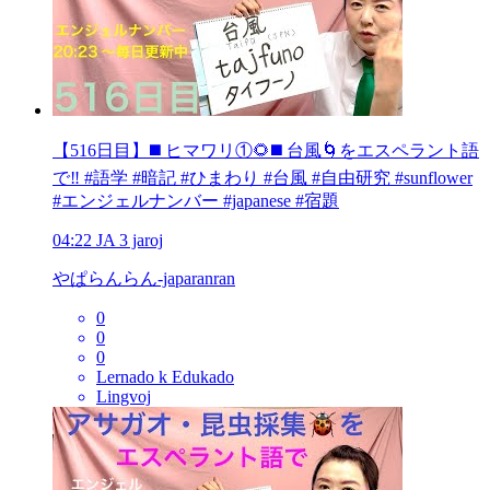
【516日目】◼️ ヒマワリ①🌻◼️ 台風🌀をエスペラント語
で‼️ #語学 #暗記 #ひまわり #台風 #自由研究 #sunflower
#エンジェルナンバー #japanese #宿題
04:22
JA
3 jaroj
やぱらんらん-japaranran
0
0
0
Lernado k Edukado
Lingvoj