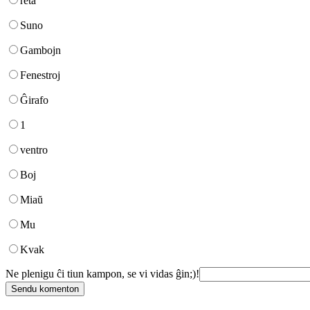
reta
Suno
Gambojn
Fenestroj
Ĝirafo
1
ventro
Boj
Miaŭ
Mu
Kvak
Ne plenigu ĉi tiun kampon, se vi vidas ĝin;)!