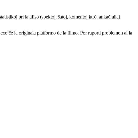
atistikoj pri la afiŝo (spektoj, ŝatoj, komentoj ktp), ankaŭ aliaj
a eco ĉe la originala platformo de la filmo. Por raporti problemon al la