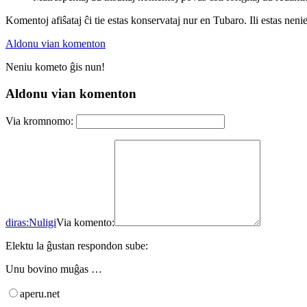
Komentoj afiŝataj ĉi tie estas konservataj nur en Tubaro. Ili estas neni
Aldonu vian komenton
Neniu kometo ĝis nun!
Aldonu vian komenton
Via kromnomo:
diras:
Nuligi
Via komento:
Elektu la ĝustan respondon sube:
Unu bovino muĝas …
aperu.net