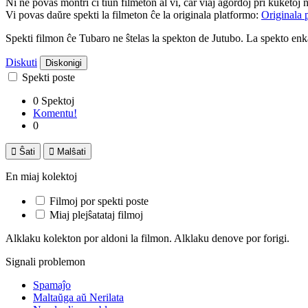
Ni ne povas montri ĉi tiun filmeton al vi, ĉar viaj agordoj pri kuketoj 
Vi povas daŭre spekti la filmeton ĉe la originala platformo:
Originala 
Spekti filmon ĉe Tubaro ne ŝtelas la spekton de Jutubo. La spekto e
Diskuti
Diskonigi
Spekti poste
0 Spektoj
Komentu!
0

Ŝati

Malŝati
En miaj kolektoj
Filmoj por spekti poste
Miaj plejŝatataj filmoj
Alklaku kolekton por aldoni la filmon. Alklaku denove por forigi.
Signali problemon
Spamaĵo
Maltaŭga aŭ Nerilata