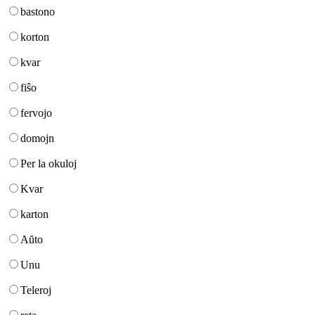
bastono
korton
kvar
fiŝo
fervojo
domojn
Per la okuloj
Kvar
karton
Aŭto
Unu
Teleroj