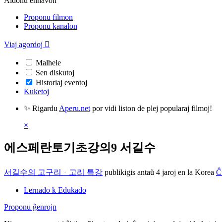
Aldonu enhavon
Proponu filmon
Proponu kanalon
Viaj agordoj

Malhele
Sen diskutoj
Historiaj eventoj
Kuketoj
✨ Rigardu
Aperu.net
por vidi liston de plej popularaj filmoj!
×
에스페란토기초강의9 서길수
서길수의 고구리ᆞ고리 특강
publikigis antaŭ 4 jaroj
en la Korea
Ĉ
Lernado k Edukado
Proponu ĝenrojn