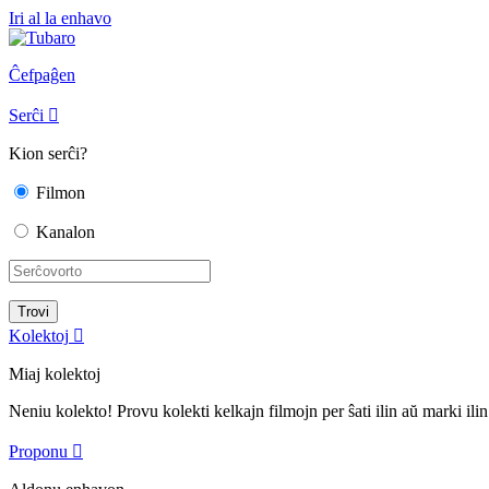
Iri al la enhavo
Ĉefpaĝen
Serĉi

Kion serĉi?
Filmon
Kanalon
Kolektoj

Miaj kolektoj
Neniu kolekto! Provu kolekti kelkajn filmojn per ŝati ilin aŭ marki ilin
Proponu
