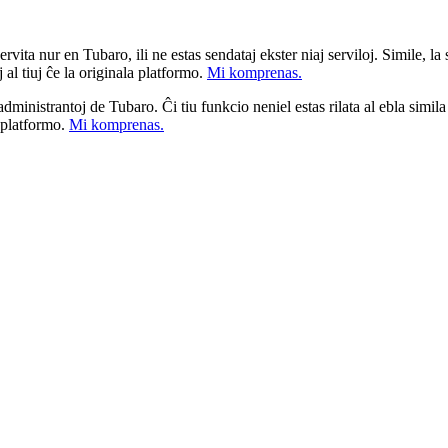
ita nur en Tubaro, ili ne estas sendataj ekster niaj serviloj. Simile, la st
 al tiuj ĉe la originala platformo.
Mi komprenas.
a administrantoj de Tubaro. Ĉi tiu funkcio neniel estas rilata al ebla simil
u platformo.
Mi komprenas.