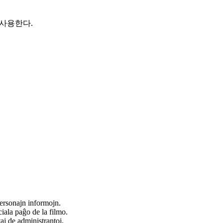
 사용한다.
ersonajn informojn.
iala paĝo de la filmo.
taj de administrantoj.