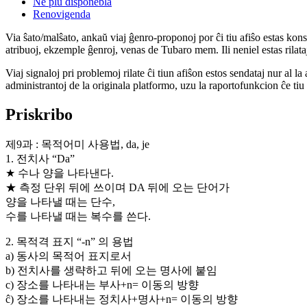
Ne plu disponebla
Renovigenda
Via ŝato/malŝato, ankaŭ viaj ĝenro-proponoj por ĉi tiu afiŝo estas konserv
atribuoj, ekzemple ĝenroj, venas de Tubaro mem. Ili neniel estas rilataj
Viaj signaloj pri problemoj rilate ĉi tiun afiŝon estos sendataj nur al l
administrantoj de la originala platformo, uzu la raportofunkcion ĉe ti
Priskribo
제9과 : 목적어미 사용법, da, je
1. 전치사 “Da”
★ 수나 양을 나타낸다.
★ 측정 단위 뒤에 쓰이며 DA 뒤에 오는 단어가
양을 나타낼 때는 단수,
수를 나타낼 때는 복수를 쓴다.
2. 목적격 표지 “-n” 의 용법
a) 동사의 목적어 표지로서
b) 전치사를 생략하고 뒤에 오는 명사에 붙임
c) 장소를 나타내는 부사+n= 이동의 방향
ĉ) 장소를 나타내는 정치사+명사+n= 이동의 방향