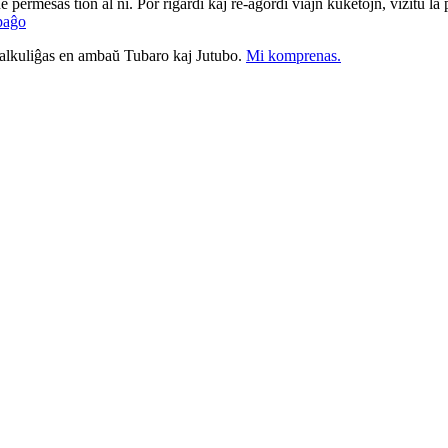
ne permesas tion al ni. Por rigardi kaj re-agordi viajn kuketojn, vizitu l
paĝo
nkalkuliĝas en ambaŭ Tubaro kaj Jutubo.
Mi komprenas.