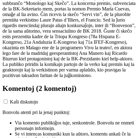
subbranĉo “Monologo kaj Skeĉo”. La koncerna premio, subvenciata
de la BK-Sekretario mem, portas la nomon Premio María Cuevas,
omaĝe al lia avino. Ĝin ricevis la skeĉo “Servi vin”, de la pluroble
premiita verkistino Laure Patas d’Illiers, el Francio. Sed la ĵurio
rigardis menciindaj plurajn aliajn konkursaĵojn, inter ili “Bonvenon”,
de la sama aŭtorino, vera sensaciulino de BK 2018. Ĝuste ĉi skeĉo
estis prezentita kadre de la Triopa Kongreso (78a Hispana E-
Kongreso, 21a Andaluzia E-Kongreso kaj 71a IFEF-Kongreso),
okazinta en Malago ene de la programero Vivu la teatro!, en aktora
lego fare de la madridaj geesperantistoj Ana Manero kaj Ricardo
Biurrun kiel protagonistoj kaj de la BK-Prezidanto kiel help-aktoro.
La publiko priridis la komikajn partojn de la verko kaj premiis kaj la
geaktorojn kaj la verkistinon per varma aplaŭdo, kio pravigas la
pozitivan taksadon faritan de la juĝkomisiono.
Komentoj
(2 komentoj)
Kaŝi diskutojn
Bonvolu atenti pri la jenaj punktoj:
Via komento publikiĝos tuje, senkontrole. Bonvolu ne enmeti
personajn informojn.
Se vi intencas komuniki kun la aŭtoro, komentu ankaŭ ĉe la