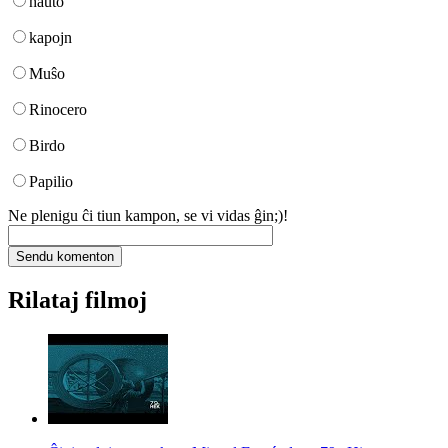
haŭto
kapojn
Muŝo
Rinocero
Birdo
Papilio
Ne plenigu ĉi tiun kampon, se vi vidas ĝin;)!
Rilataj filmoj