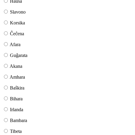
Haŭsa
Slavono
Korsika
Ĉeĉena
Afara
Guĝarata
Akana
Amhara
Baŝkira
Bihara
Irlanda
Bambara
Tibeta