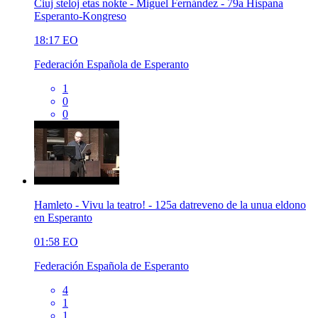
Ĉiuj steloj etas nokte - Miguel Fernández - 79a Hispana
Esperanto-Kongreso
18:17
EO
Federación Española de Esperanto
1
0
0
Hamleto - Vivu la teatro! - 125a datreveno de la unua eldono
en Esperanto
01:58
EO
Federación Española de Esperanto
4
1
1