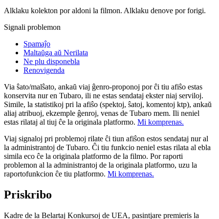
Alklaku kolekton por aldoni la filmon. Alklaku denove por forigi.
Signali problemon
Spamaĵo
Maltaŭga aŭ Nerilata
Ne plu disponebla
Renovigenda
Via ŝato/malŝato, ankaŭ viaj ĝenro-proponoj por ĉi tiu afiŝo estas
konservita nur en Tubaro, ili ne estas sendataj ekster niaj serviloj.
Simile, la statistikoj pri la afiŝo (spektoj, ŝatoj, komentoj ktp), ankaŭ
aliaj atribuoj, ekzemple ĝenroj, venas de Tubaro mem. Ili neniel
estas rilataj al tiuj ĉe la originala platformo.
Mi komprenas.
Viaj signaloj pri problemoj rilate ĉi tiun afiŝon estos sendataj nur al
la administrantoj de Tubaro. Ĉi tiu funkcio neniel estas rilata al ebla
simila eco ĉe la originala platformo de la filmo. Por raporti
problemon al la administrantoj de la originala platformo, uzu la
raportofunkcion ĉe tiu platformo.
Mi komprenas.
Priskribo
Kadre de la Belartaj Konkursoj de UEA, pasintjare premieris la