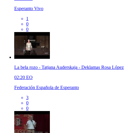
Esperanto Vivo
1
0
0
La bela rozo - Tatjana Auderskaja - Deklamas Rosa López
02:20
EO
Federación Española de Esperanto
3
0
0