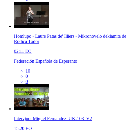
Homlupo - Laure Patas de' Illiers - Mikronovelo deklamita de
Rodica Todor
02:11
EO
Federación Española de Esperanto
10
0
0
Intervjuo: Miguel Fernandez_UK-103_V2
15:20
EO