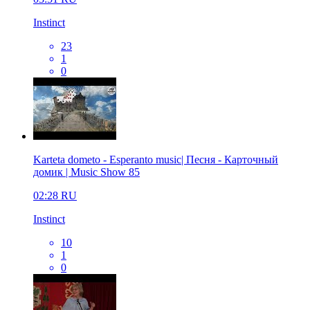
Instinct
23
1
0
Karteta dometo - Esperanto music| Песня - Карточный
домик | Music Show 85
02:28
RU
Instinct
10
1
0