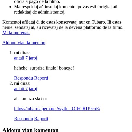
oficiala paĝo de la filmo.
Malrespektaj aŭ insultaj komentoj povas esti forigitaj aŭ
redaktitaj de administrantoj.
Komentoj afiŝataj ĉi tie estas konservataj nur en Tubaro. Ili estas
neniel sendataj al, aŭ ricevataj de la devena platformo de la filmo.
Mi komprenas.
Aldonu vian komenton
mi
diras:
antaŭ 7 jaroj
hehehe, surpriza finalo! bonege!
Respondu
Raporti
mi
diras:
antaŭ 7 jaroj
alia amuza skeĉo:
https://tubaro.aperu.net/v/ytb__Of6CRU9coE/
Respondu
Raporti
Aldonu vian komenton