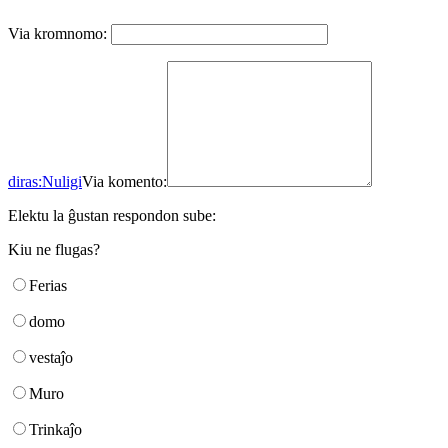
Via kromnomo:
diras:
Nuligi
Via komento:
Elektu la ĝustan respondon sube:
Kiu ne flugas?
Ferias
domo
vestaĵo
Muro
Trinkaĵo