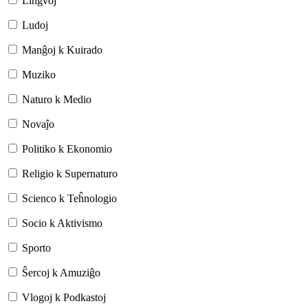
Lingvoj
Ludoj
Manĝoj k Kuirado
Muziko
Naturo k Medio
Novaĵo
Politiko k Ekonomio
Religio k Supernaturo
Scienco k Teĥnologio
Socio k Aktivismo
Sporto
Ŝercoj k Amuziĝo
Vlogoj k Podkastoj