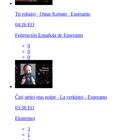
Tri robaioj · Omar Kajjam · Esperanto
04:26
EO
Federación Española de Esperanto
9
0
0
Ĉiuj steloj etas nokte - La verkistoj - Esperanto
03:38
EO
Ekstremoj
3
1