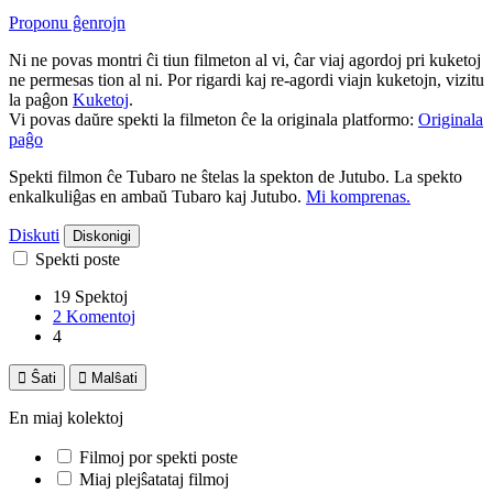
Proponu ĝenrojn
Ni ne povas montri ĉi tiun filmeton al vi, ĉar viaj agordoj pri kuketoj
ne permesas tion al ni. Por rigardi kaj re-agordi viajn kuketojn, vizitu
la paĝon
Kuketoj
.
Vi povas daŭre spekti la filmeton ĉe la originala platformo:
Originala
paĝo
Spekti filmon ĉe Tubaro ne ŝtelas la spekton de Jutubo. La spekto
enkalkuliĝas en ambaŭ Tubaro kaj Jutubo.
Mi komprenas.
Diskuti
Diskonigi
Spekti poste
19 Spektoj
2 Komentoj
4

Ŝati

Malŝati
En miaj kolektoj
Filmoj por spekti poste
Miaj plejŝatataj filmoj