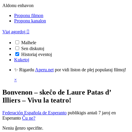
Aldonu enhavon
Proponu filmon
Proponu kanalon
Viaj agordoj

Malhele
Sen diskutoj
Historiaj eventoj
Kuketoj
✨ Rigardu
Aperu.net
por vidi liston de plej popularaj filmoj!
×
Bonvenon – skeĉo de Laure Patas d’
Illiers – Vivu la teatro!
Federación Española de Esperanto
publikigis antaŭ 7 jaroj
en
Esperanto
Ĉu ne?
Neniu ĝenro specifite.