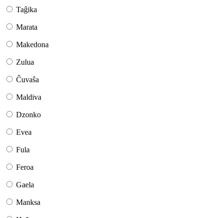
Taĝika
Marata
Makedona
Zulua
Ĉuvaŝa
Maldiva
Dzonko
Evea
Fula
Feroa
Gaela
Manksa