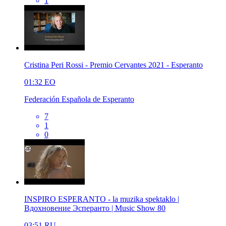
1
Cristina Peri Rossi - Premio Cervantes 2021 - Esperanto
01:32
EO
Federación Española de Esperanto
7
1
0
INSPIRO ESPERANTO - la muzika spektaklo |
Вдохновение Эсперанто | Music Show 80
03:51
RU