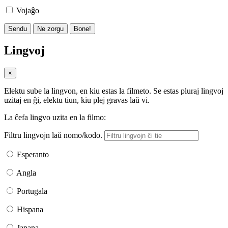
Vojaĝo
Sendu
Ne zorgu
Bone!
Lingvoj
×
Elektu sube la lingvon, en kiu estas la filmeto. Se estas pluraj lingvoj
uzitaj en ĝi, elektu tiun, kiu plej gravas laŭ vi.
La ĉefa lingvo uzita en la filmo:
Filtru lingvojn laŭ nomo/kodo.
Esperanto
Angla
Portugala
Hispana
Japana