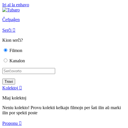
Iri al la enhavo
Ĉefpaĝen
Serĉi

Kion serĉi?
Filmon
Kanalon
Kolektoj

Miaj kolektoj
Neniu kolekto! Provu kolekti kelkajn filmojn per ŝati ilin aŭ marki
ilin por spekti poste
Proponu
