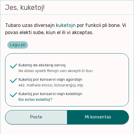
Iri




elektu
Jes, kuketoj!
Serĉi
Kolektoj
Proponu
Viaj
al
Filmo
tiun,
agord
la
kiu
enhavo
Tubaro uzas diversajn
kuketojn
por funkcii pli bone. Vi
Filozofio
plej
povas elekti sube, kiun el ili vi akceptas.
gravas
Kulturo k Historio
laŭ
Legu pli
vi.
Ĉefpaĝen
Lernado k Edukado
u
Ne
Kuketoj de eksteraj servoj
La
Lingvoj
Ne eblas spekti filmojn sen akcepti ĉi tiun.
ĉefa
✨ Rigardu
Aperu.net
por vidi liston
zorgu
Kuketoj por konservi viajn agordojn
de plej popularaj filmoj!
lingvo
Ludoj
ekz. malhela etoso, listoaranĝoj, ktp.
×
uzita
Kuketoj por konservi viajn kolektojn
en
Manĝoj k Kuirado
Kio estas kolektoj?
la
filmo:
Muziko
Mia vojaĝo eksterlanden –
Naturo k Medio
Filtru