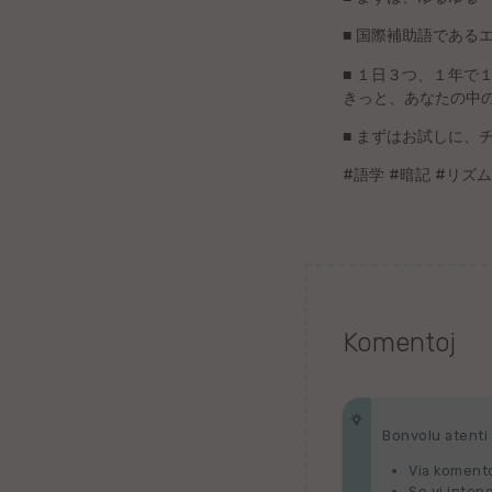
Bengala
■ 国際補助語であ
dk
■ １日３つ、１年で
きっと、あなたの中の
Norvega
■ まずはお試しに、
Bukmolo
#語学 #暗記 #リ
Eŭska
Azerbajĝana
Gvarania
Slovena
Komentoj
Norvega
Bonvolu atenti p
Kurda
Via komento
Se vi inten