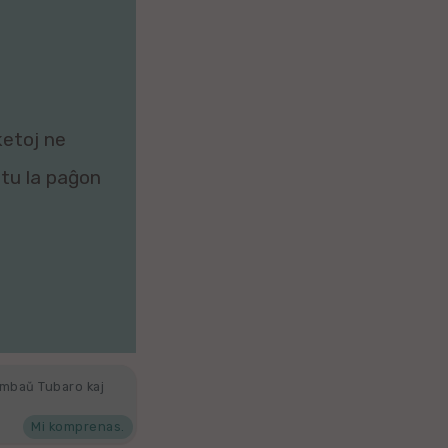
ketoj ne
zitu la paĝon
ambaŭ Tubaro kaj
Mi komprenas.