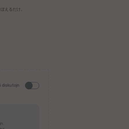
おぼえるだけ。
i diskutojn
jn.
lmo.