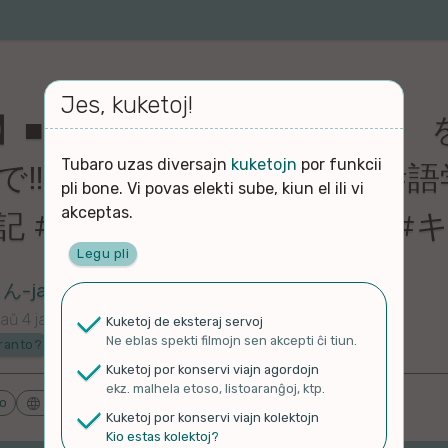
Jes, kuketoj!
】■ 嫌い ■ うめ ■ キウイ
Tubaro uzas diversajn
kuketojn
por funkcii
で‼️ 【やぱらんの三単語】 #
pli bone. Vi povas elekti sube, kiun el ili vi
akceptas.
暗記 #簡単 #嫌い #うめ #
Legu pli
japaranran
aŭ 4 jaroj
Kuketoj de eksteraj servoj
Ne eblas spekti filmojn sen akcepti ĉi tiun.
ranto?
Kuketoj por konservi viajn agordojn
ekz. malhela etoso, listoaranĝoj, ktp.
do
Lingvoj
Proponu ĝenrojn
Kuketoj por konservi viajn kolektojn
Kio estas kolektoj?