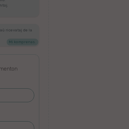
ntoj.
aŭ ricevataj de la
Mi komprenas.
omenton