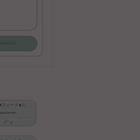
【3日目】■フォーク■スープ■きのこ をエスペラント語で‼️【やぱらんの三単語】 #語学 #リズム #暗記 #簡単 #癒し
paranran
0