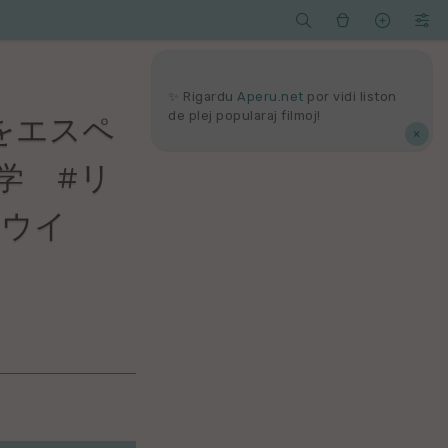




Serĉi
Kolektoj
Proponu
Viaj
agord
✨ Rigardu
Aperu.net
por vidi liston
de plej popularaj filmoj!
 をエスペ
×
語学 #リ
キウイ