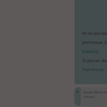
Galega
Hungara
Malaja
Ni ne povas 
Nederlanda
permesas tio
Interlingvao
Kuketoj
.
Vi povas daŭ
Ĉeĥa
Originala paĝo
zx
Araba
Spekti filmon ĉ
Java
Jutubo.