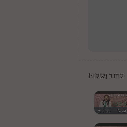
Kanura
Afrikansa
Fiĝia
Mongola
Ajmara
Bislamo
Rilataj filmoj
Tamila
Somala
05:05
JA
Estona