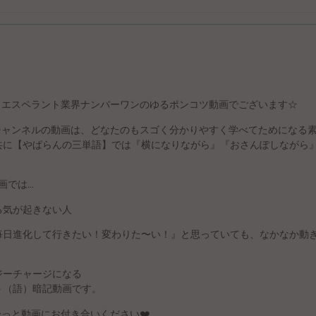
は、エスペラント業界ナンバーワンのゆるポンコツ動画でございます☆
トチャンネルの動画は、どなたのもスゴく分かりやすく学べてためになる
共に【やぱらんの三単語】では『横になりながら』『おさんぽしながら
画では…
る気が起きない人
毎日進化して行きたい！変わりた〜い！』と思っていても、なかなか動
ーチャージになる
ト（語）暗記動画です。
〜っと動画にお付き合いください❤️