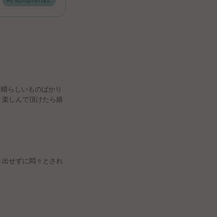
Mi komprenas.
素晴らしいものばかり
』楽しんで頂けたら嬉
き出せずに悶々とされ