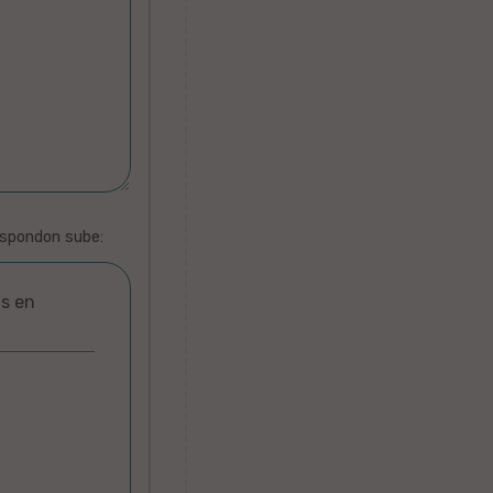
espondon sube:
as en