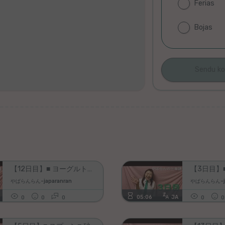
Ferias
Bojas
Ne
plenigu
ĉi
tiun
kampon,
se
vi
vidas
ĝin;)!
【12日目】■ ヨーグルト■ コーヒー■ コーラ をエスペラント語で‼️【やぱらんの三単語】 #語学 #リズム #暗記 #単語 #簡単 #コーヒー #ヨーグルト #コーラ
やぱらんらん-japaranran
やぱらんらん-ja
05:06
JA
0
0
0
0
0