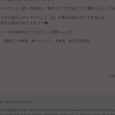
るエスペラント（語）の単語を、毎日３つ『声に出して』連呼しまくって
１０００個以上のエスペラント（語）の単語が身に付いてる頃には
何かが進化されてますよ〜❤️
チャンネル登録をどうぞよろしくお願いします。
ズム #面白い #簡単 #チャレンジ #進化 #自己肯定感
Kaŝ
ri la jenaj punktoj:
 publikiĝos tuje, senkontrole. Bonvolu ne enmeti personajn informo
cas komuniki kun la aŭtoro, komentu ankaŭ ĉe la oficiala paĝo de la fi