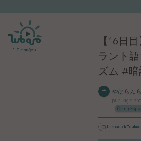
Iri
al
Korea
Vojaĝo
la
enhavo
Franca
【16日目
Itala
Ĉefpaĝen
ラント語
Pola
ズム #
Germana
Turka
やぱらんらん-
publikigis ant
Indonezia
Ĉu en Espe
Persa
Lernado k Eduka
Ĉina