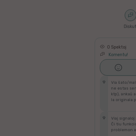
Latino
Ukraina
Diskut
Taja
Kataluna
0 Spektoj
Komentu!
Greka

Ŝati
Rumana
Via ŝato/mal
Sveda
ne estas send
ktp), ankaŭ a
la originala 
Bulgara
Slovaka
Viaj signaloj
Ĉi tiu funkci
problemon al
Bosna