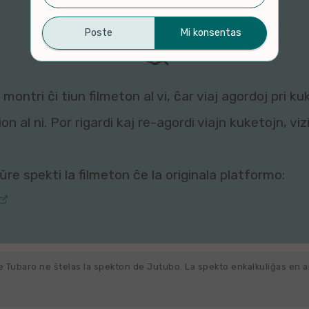
montri ĉi tiun filmeton al vi, ĉar viaj agordoj pri ku
n al ni. Por rigardi kaj re-agordi viajn kuketojn, vi
re spekti la filmeton ĉe la originala platformo:
e Tubaro ne ŝtelas la spekton de Jutubo. La spekto enkalkuliĝas en 