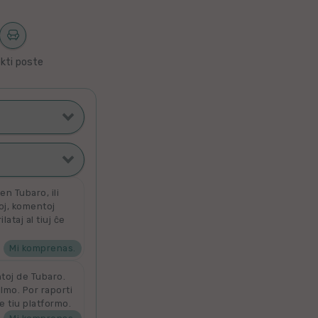
kti poste
ti poste
filmoj
n Tubaro, ili
toj, komentoj
ataj al tiuj ĉe
ata
 por aldoni la
denove por
Mi komprenas.
ntoj de Tubaro.
ilmo. Por raporti
e tiu platformo.