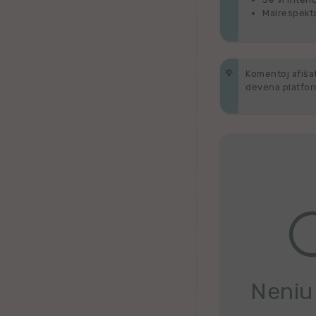
Belorusa
Malrespekta
Bretona
Finna
Komentoj afiŝata
devena platform
Kroata
Valona
Hebrea
Ganda
Latva
Serba
Neniu
Uzbeka