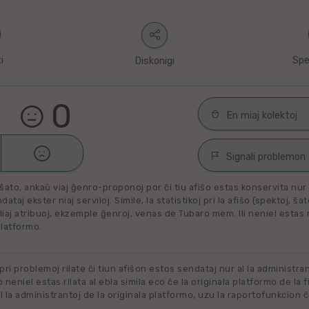
i
Spe
Diskonigi
0
En miaj kolektoj

Malŝati
Filmoj por spek
Signali problemon
Miaj plejŝatataj 
ŝato, ankaŭ viaj ĝenro-proponoj por ĉi tiu afiŝo estas konservita nur e
Spamaĵo
ataj ekster niaj serviloj. Simile, la statistikoj pri la afiŝo (spektoj, ŝa
liaj atribuoj, ekzemple ĝenroj, venas de Tubaro mem. Ili neniel estas ril
Maltaŭga aŭ Neril
Alklaku kolekton
platformo.
filmon. Alklaku 
Ne plu disponebla
forigi.
Renovigenda
 pri problemoj rilate ĉi tiun afiŝon estos sendataj nur al la administra
o neniel estas rilata al ebla simila eco ĉe la originala platformo de la f
 la administrantoj de la originala platformo, uzu la raportofunkcion ĉ