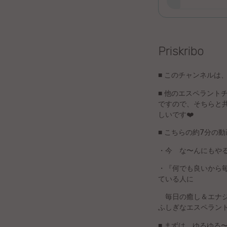
Litova
Urduo
Priskribo
Dana
■ このチャンネル
Abĥaza
■ 他のエスペラン
ですので、そちらと
Vjetnama
しいです❤️
■ こちらの約7分の動
Frisa
・今 な〜んにもや
Albana
・『何でも良いから
ている人に
Hinda
毎日の癒し＆エナジ
ふしぎなエスペラン
Asama
■ まずは、ゆるゆる