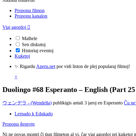
Aldonu enhavon
Proponu filmon
Proponu kanalon
Viaj agordoj

Malhele
Sen diskutoj
Historiaj eventoj
Kuketoj
✨ Rigardu
Aperu.net
por vidi liston de plej popularaj filmoj!
×
Duolingo #68 Esperanto – English (Part 25 
ウェンデラ - (Wendella)
publikigis antaŭ 3 jaroj
en Esperanto
Ĉu ne
Lernado k Edukado
Proponu ĝenrojn
Ni ne povas montri ĉi tiun filmeton al vi, ĉar viaj agordoj pri kuketoj 