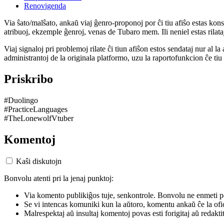
Renovigenda
Via ŝato/malŝato, ankaŭ viaj ĝenro-proponoj por ĉi tiu afiŝo estas konserv
atribuoj, ekzemple ĝenroj, venas de Tubaro mem. Ili neniel estas rilataj
Viaj signaloj pri problemoj rilate ĉi tiun afiŝon estos sendataj nur al l
administrantoj de la originala platformo, uzu la raportofunkcion ĉe ti
Priskribo
#Duolingo
#PracticeLanguages
#TheLonewolfVtuber
Komentoj
Kaŝi diskutojn
Bonvolu atenti pri la jenaj punktoj:
Via komento publikiĝos tuje, senkontrole. Bonvolu ne enmeti p
Se vi intencas komuniki kun la aŭtoro, komentu ankaŭ ĉe la ofic
Malrespektaj aŭ insultaj komentoj povas esti forigitaj aŭ redakti