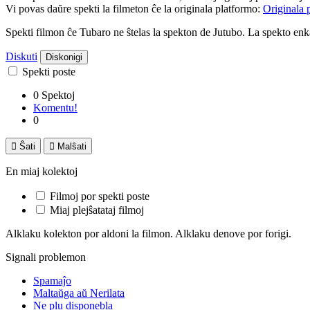
Vi povas daŭre spekti la filmeton ĉe la originala platformo:
Originala 
Spekti filmon ĉe Tubaro ne ŝtelas la spekton de Jutubo. La spekto e
Diskuti
Diskonigi
Spekti poste
0 Spektoj
Komentu!
0

Ŝati

Malŝati
En miaj kolektoj
Filmoj por spekti poste
Miaj plejŝatataj filmoj
Alklaku kolekton por aldoni la filmon. Alklaku denove por forigi.
Signali problemon
Spamaĵo
Maltaŭga aŭ Nerilata
Ne plu disponebla