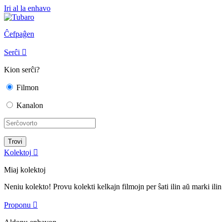
Iri al la enhavo
Ĉefpaĝen
Serĉi

Kion serĉi?
Filmon
Kanalon
Kolektoj

Miaj kolektoj
Neniu kolekto! Provu kolekti kelkajn filmojn per ŝati ilin aŭ marki ilin
Proponu
