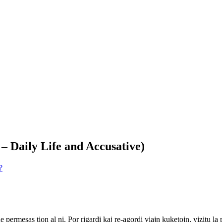
– Daily Life and Accusative)
?
ne permesas tion al ni. Por rigardi kaj re-agordi viajn kuketojn, vizitu l