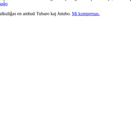
paĝo
nkalkuliĝas en ambaŭ Tubaro kaj Jutubo.
Mi komprenas.