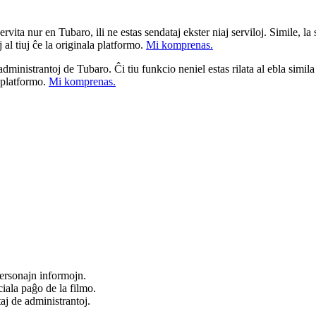
ita nur en Tubaro, ili ne estas sendataj ekster niaj serviloj. Simile, la st
 al tiuj ĉe la originala platformo.
Mi komprenas.
a administrantoj de Tubaro. Ĉi tiu funkcio neniel estas rilata al ebla simil
u platformo.
Mi komprenas.
ersonajn informojn.
iala paĝo de la filmo.
taj de administrantoj.