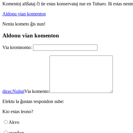
Komentoj afiŝataj ĉi tie estas konservataj nur en Tubaro. Ili estas neni
Aldonu vian komenton
Neniu kometo ĝis nun!
Aldonu vian komenton
Via kromnomo:
diras:
Nuligi
Via komento:
Elektu la ĝustan respondon sube:
Kio estas leono?
Akvo
oranĝon