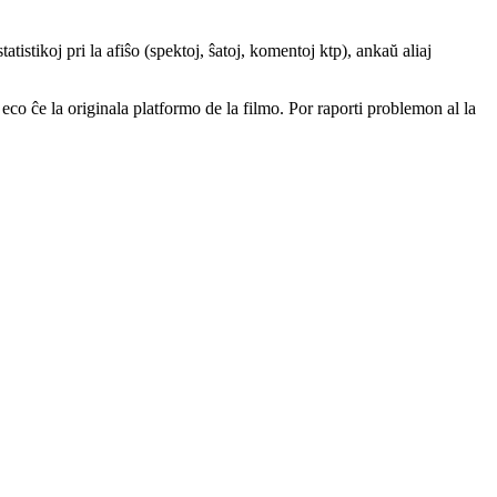
atistikoj pri la afiŝo (spektoj, ŝatoj, komentoj ktp), ankaŭ aliaj
a eco ĉe la originala platformo de la filmo. Por raporti problemon al la