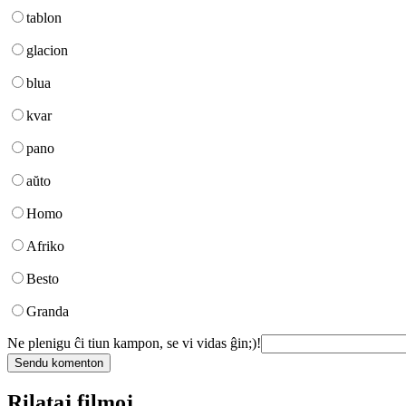
tablon
glacion
blua
kvar
pano
aŭto
Homo
Afriko
Besto
Granda
Ne plenigu ĉi tiun kampon, se vi vidas ĝin;)!
Rilataj filmoj