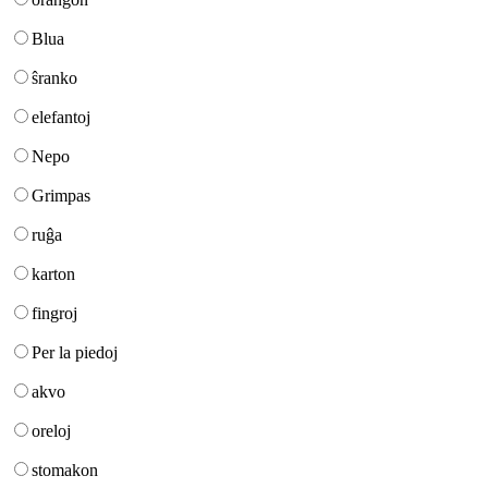
Blua
ŝranko
elefantoj
Nepo
Grimpas
ruĝa
karton
fingroj
Per la piedoj
akvo
oreloj
stomakon