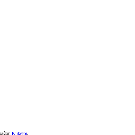
a paĝon
Kuketoj
.