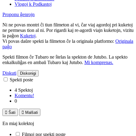
Vlogoj k Podkastoj
Proponu ĝenrojn
Ni ne povas montri ĉi tiun filmeton al vi, ĉar viaj agordoj pri kuketoj
ne permesas tion al ni. Por rigardi kaj re-agordi viajn kuketojn, vizitu
la paĝon
Kuketoj
.
Vi povas daŭre spekti la filmeton ĉe la originala platformo:
Originala
paĝo
Spekti filmon ĉe Tubaro ne ŝtelas la spekton de Jutubo. La spekto
enkalkuliĝas en ambaŭ Tubaro kaj Jutubo.
Mi komprenas.
Diskuti
Diskonigi
Spekti poste
4 Spektoj
Komentu!
0

Ŝati

Malŝati
En miaj kolektoj
Filmoj por spekti poste