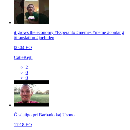
it grows the economy #Esperanto #memes #meme #conlang
#translation #joebiden
00:04
EO
CatieKejti
2
0
0
Ĝisdatigo pri Barbado kaj Usono
17:18
EO