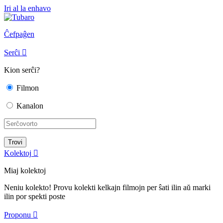
Iri al la enhavo
Ĉefpaĝen
Serĉi

Kion serĉi?
Filmon
Kanalon
Kolektoj

Miaj kolektoj
Neniu kolekto! Provu kolekti kelkajn filmojn per ŝati ilin aŭ marki
ilin por spekti poste
Proponu
