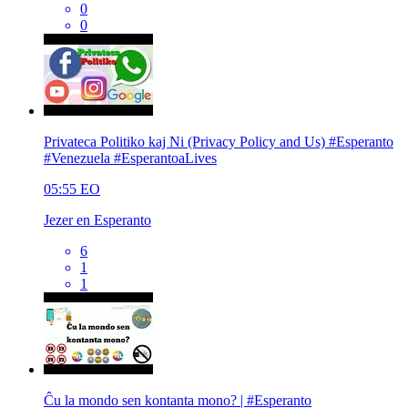
0
0
Privateca Politiko kaj Ni (Privacy Policy and Us) #Esperanto
#Venezuela #EsperantoaLives
05:55
EO
Jezer en Esperanto
6
1
1
Ĉu la mondo sen kontanta mono? | #Esperanto