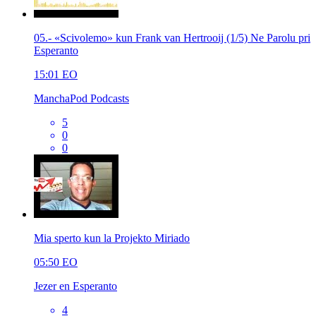
05.- «Scivolemo» kun Frank van Hertrooij (1/5) Ne Parolu pri
Esperanto
15:01
EO
ManchaPod Podcasts
5
0
0
Mia sperto kun la Projekto Miriado
05:50
EO
Jezer en Esperanto
4