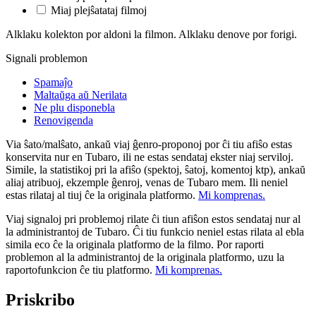
Miaj plejŝatataj filmoj
Alklaku kolekton por aldoni la filmon. Alklaku denove por forigi.
Signali problemon
Spamaĵo
Maltaŭga aŭ Nerilata
Ne plu disponebla
Renovigenda
Via ŝato/malŝato, ankaŭ viaj ĝenro-proponoj por ĉi tiu afiŝo estas
konservita nur en Tubaro, ili ne estas sendataj ekster niaj serviloj.
Simile, la statistikoj pri la afiŝo (spektoj, ŝatoj, komentoj ktp), ankaŭ
aliaj atribuoj, ekzemple ĝenroj, venas de Tubaro mem. Ili neniel
estas rilataj al tiuj ĉe la originala platformo.
Mi komprenas.
Viaj signaloj pri problemoj rilate ĉi tiun afiŝon estos sendataj nur al
la administrantoj de Tubaro. Ĉi tiu funkcio neniel estas rilata al ebla
simila eco ĉe la originala platformo de la filmo. Por raporti
problemon al la administrantoj de la originala platformo, uzu la
raportofunkcion ĉe tiu platformo.
Mi komprenas.
Priskribo