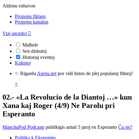
Aldonu enhavon
Proponu filmon
Proponu kanalon
Viaj agordoj

Malhele
Sen diskutoj
Historiaj eventoj
Kuketoj
✨ Rigardu
Aperu.net
por vidi liston de plej popularaj filmoj!
×
02.- «La Revolucio de la Diantoj …» kun
Xana kaj Roger (4/9) Ne Parolu pri
Esperanto
ManchaPod Podcasts
publikigis antaŭ 5 jaroj
en Esperanto
Ĉu ne?
Politiko k Ekonomio