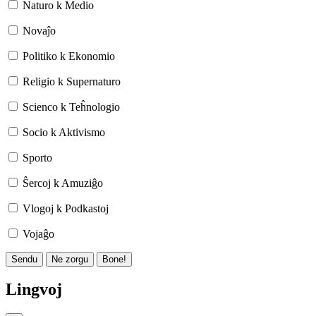
Naturo k Medio
Novaĵo
Politiko k Ekonomio
Religio k Supernaturo
Scienco k Teĥnologio
Socio k Aktivismo
Sporto
Ŝercoj k Amuziĝo
Vlogoj k Podkastoj
Vojaĝo
Sendu
Ne zorgu
Bone!
Lingvoj