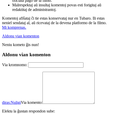
oficiala paĝo de la filmo.
Malrespektaj aŭ insultaj komentoj povas esti forigitaj aŭ
redaktitaj de administrantoj.
Komentoj afiŝataj ĉi tie estas konservataj nur en Tubaro. Ili estas
neniel sendataj al, aŭ ricevataj de la devena platformo de la filmo.
Mi komprenas.
Aldonu vian komenton
Neniu kometo ĝis nun!
Aldonu vian komenton
Via kromnomo:
diras:
Nuligi
Via komento:
Elektu la ĝustan respondon sube: