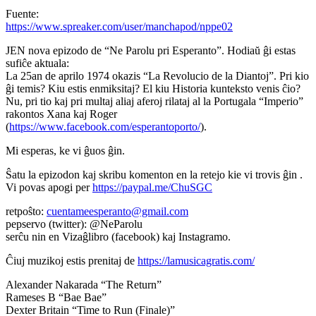
Fuente:
https://www.spreaker.com/user/manchapod/nppe02
JEN nova epizodo de “Ne Parolu pri Esperanto”. Hodiaŭ ĝi estas
sufiĉe aktuala:
La 25an de aprilo 1974 okazis “La Revolucio de la Diantoj”. Pri kio
ĝi temis? Kiu estis enmiksitaj? El kiu Historia kunteksto venis ĉio?
Nu, pri tio kaj pri multaj aliaj aferoj rilataj al la Portugala “Imperio”
rakontos Xana kaj Roger
(
https://www.facebook.com/esperantoporto/
).
Mi esperas, ke vi ĝuos ĝin.
Ŝatu la epizodon kaj skribu komenton en la retejo kie vi trovis ĝin .
Vi povas apogi per
https://paypal.me/ChuSGC
retpoŝto:
cuentameesperanto@gmail.com
pepservo (twitter): @NeParolu
serĉu nin en Vizaĝlibro (facebook) kaj Instagramo.
Ĉiuj muzikoj estis prenitaj de
https://lamusicagratis.com/
Alexander Nakarada “The Return”
Rameses B “Bae Bae”
Dexter Britain “Time to Run (Finale)”