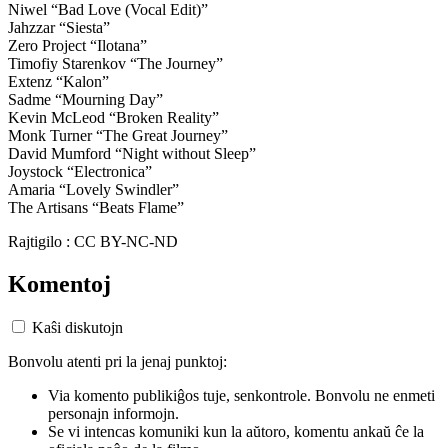
Niwel “Bad Love (Vocal Edit)”
Jahzzar “Siesta”
Zero Project “Ilotana”
Timofiy Starenkov “The Journey”
Extenz “Kalon”
Sadme “Mourning Day”
Kevin McLeod “Broken Reality”
Monk Turner “The Great Journey”
David Mumford “Night without Sleep”
Joystock “Electronica”
Amaria “Lovely Swindler”
The Artisans “Beats Flame”
Rajtigilo : CC BY-NC-ND
Komentoj
Kaŝi diskutojn
Bonvolu atenti pri la jenaj punktoj:
Via komento publikiĝos tuje, senkontrole. Bonvolu ne enmeti
personajn informojn.
Se vi intencas komuniki kun la aŭtoro, komentu ankaŭ ĉe la