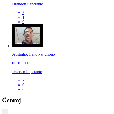
Brandon Esperanto
7
1
0
Aŭstralio, Irano kaj Usono
06:10
EO
Jezer en Esperanto
7
0
0
Ĝenroj
×