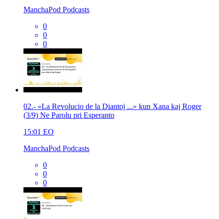
ManchaPod Podcasts
0
0
0
02.- «La Revolucio de la Diantoj ...» kun Xana kaj Roger
(3/9) Ne Parolu pri Esperanto
15:01
EO
ManchaPod Podcasts
0
0
0