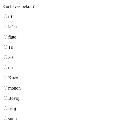
Kiu havas bekon?
tri
laŭta
fluto
Tri
30
du
Kuzo
monon
Bovoj
fiŝoj
suno