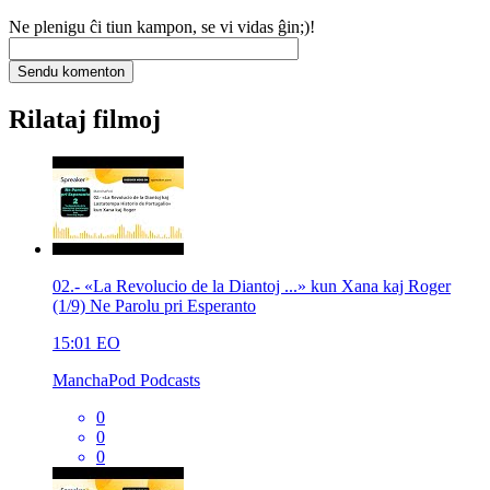
Ne plenigu ĉi tiun kampon, se vi vidas ĝin;)!
Rilataj filmoj
02.- «La Revolucio de la Diantoj ...» kun Xana kaj Roger
(1/9) Ne Parolu pri Esperanto
15:01
EO
ManchaPod Podcasts
0
0
0