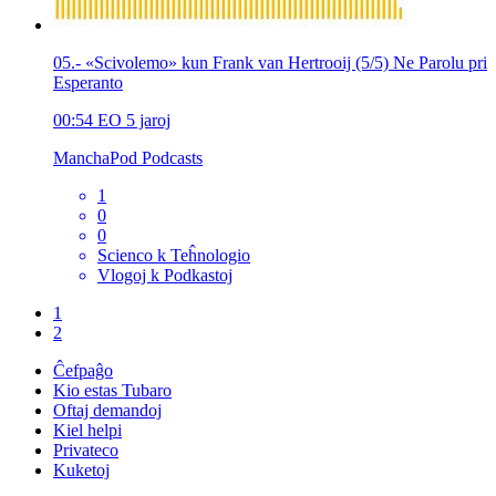
05.- «Scivolemo» kun Frank van Hertrooij (5/5) Ne Parolu pri
Esperanto
00:54
EO
5 jaroj
ManchaPod Podcasts
1
0
0
Scienco k Teĥnologio
Vlogoj k Podkastoj
1
2
Ĉefpaĝo
Kio estas Tubaro
Oftaj demandoj
Kiel helpi
Privateco
Kuketoj