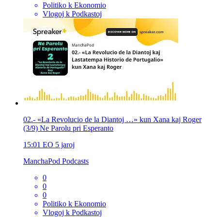
Politiko k Ekonomio
Vlogoj k Podkastoj
02.- «La Revolucio de la Diantoj …» kun Xana kaj Roger
(3/9) Ne Parolu pri Esperanto
15:01
EO
5 jaroj
ManchaPod Podcasts
0
0
0
Politiko k Ekonomio
Vlogoj k Podkastoj