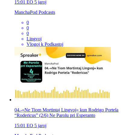
15:01
EO
5 jaroj
ManchaPod Podcasts
0
0
0
Lingvoj
Vlogoj k Podkastoj
04.-«Ne Tiom Mortintaj Lingvoj» kun Rodrigo Portela
“Rodericus” (2/6) Ne Parolu pri Esperanto
15:01
EO
5 jaroj