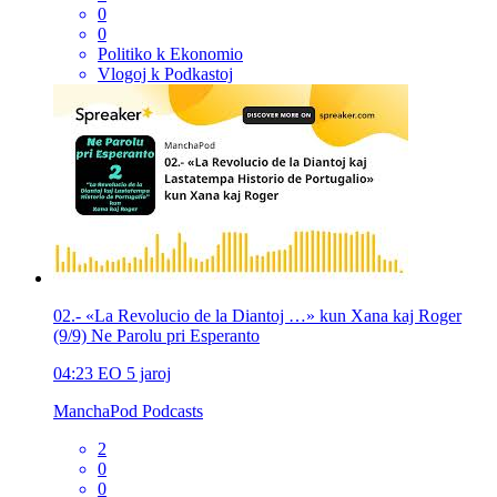
0
0
Politiko k Ekonomio
Vlogoj k Podkastoj
02.- «La Revolucio de la Diantoj …» kun Xana kaj Roger
(9/9) Ne Parolu pri Esperanto
04:23
EO
5 jaroj
ManchaPod Podcasts
2
0
0