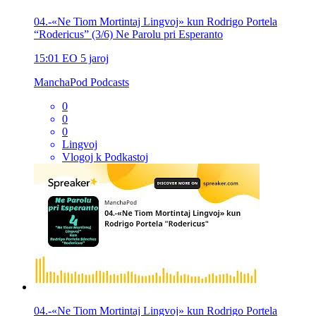
04.-«Ne Tiom Mortintaj Lingvoj» kun Rodrigo Portela
“Rodericus” (3/6) Ne Parolu pri Esperanto
15:01
EO
5 jaroj
ManchaPod Podcasts
0
0
0
Lingvoj
Vlogoj k Podkastoj
04.-«Ne Tiom Mortintaj Lingvoj» kun Rodrigo Portela