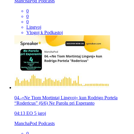
ManchaPod Podcasts
0
0
0
Lingvoj
Vlogoj k Podkastoj
04.-«Ne Tiom Mortintaj Lingvoj» kun Rodrigo Portela
“Rodericus” (6/6) Ne Parolu pri Esperanto
04:13
EO
5 jaroj
ManchaPod Podcasts
0