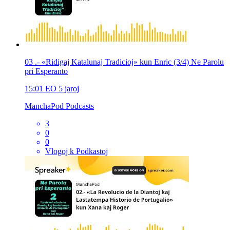
03 .- «Ridigaj Katalunaj Tradicioj» kun Enric (3/4) Ne Parolu
pri Esperanto
15:01
EO
5 jaroj
ManchaPod Podcasts
3
0
0
Vlogoj k Podkastoj