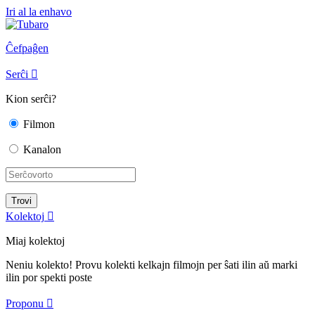
Iri al la enhavo
Ĉefpaĝen
Serĉi

Kion serĉi?
Filmon
Kanalon
Kolektoj

Miaj kolektoj
Neniu kolekto! Provu kolekti kelkajn filmojn per ŝati ilin aŭ marki
ilin por spekti poste
Proponu
