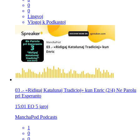
0
0
Lingvoj
Vlogoj k Podkastoj
03 .- «Ridigaj Katalunaj Tradicioj» kun Enric (2/4) Ne Parolu
pri Esperanto
15:01
EO
5 jaroj
ManchaPod Podcasts
1
0
0