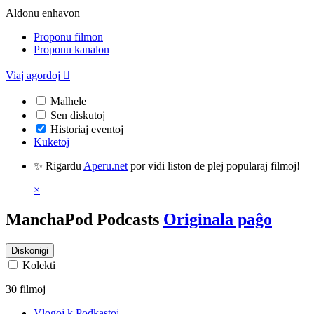
Aldonu enhavon
Proponu filmon
Proponu kanalon
Viaj agordoj

Malhele
Sen diskutoj
Historiaj eventoj
Kuketoj
✨ Rigardu
Aperu.net
por vidi liston de plej popularaj filmoj!
×
ManchaPod Podcasts
Originala paĝo
Diskonigi
Kolekti
30 filmoj
Vlogoj k Podkastoj