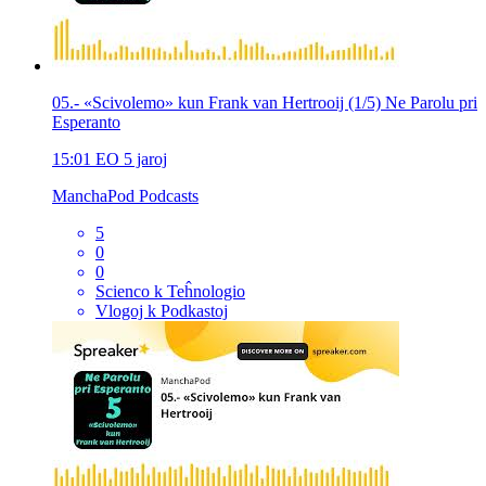
05.- «Scivolemo» kun Frank van Hertrooij (1/5) Ne Parolu pri
Esperanto
15:01
EO
5 jaroj
ManchaPod Podcasts
5
0
0
Scienco k Teĥnologio
Vlogoj k Podkastoj