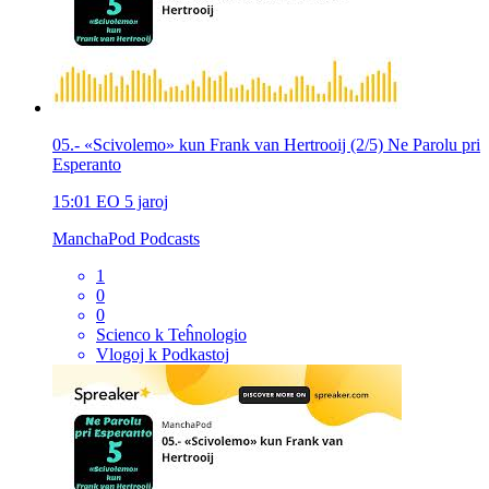
05.- «Scivolemo» kun Frank van Hertrooij (2/5) Ne Parolu pri
Esperanto
15:01
EO
5 jaroj
ManchaPod Podcasts
1
0
0
Scienco k Teĥnologio
Vlogoj k Podkastoj