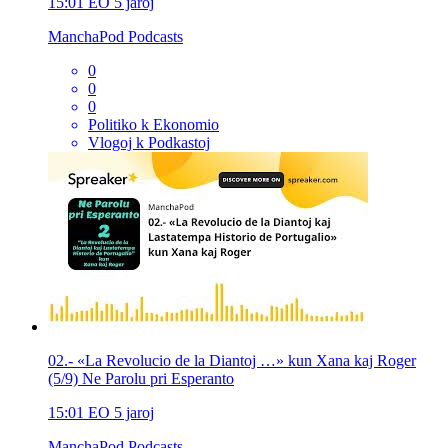
15:01
EO
5 jaroj
ManchaPod Podcasts
0
0
0
Politiko k Ekonomio
Vlogoj k Podkastoj
02.- «La Revolucio de la Diantoj …» kun Xana kaj Roger
(5/9) Ne Parolu pri Esperanto
15:01
EO
5 jaroj
ManchaPod Podcasts