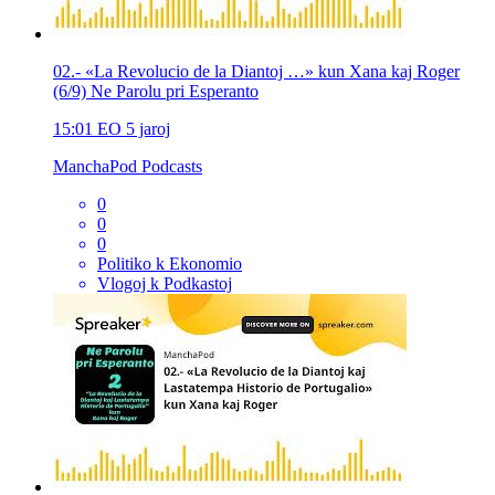
02.- «La Revolucio de la Diantoj …» kun Xana kaj Roger
(6/9) Ne Parolu pri Esperanto
15:01
EO
5 jaroj
ManchaPod Podcasts
0
0
0
Politiko k Ekonomio
Vlogoj k Podkastoj