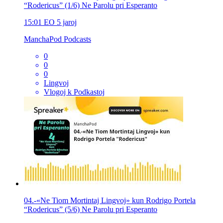
“Rodericus” (1/6) Ne Parolu pri Esperanto
15:01
EO
5 jaroj
ManchaPod Podcasts
0
0
0
Lingvoj
Vlogoj k Podkastoj
04.-«Ne Tiom Mortintaj Lingvoj» kun Rodrigo Portela
“Rodericus” (5/6) Ne Parolu pri Esperanto