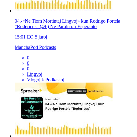
04.-«Ne Tiom Mortintaj Lingvoj» kun Rodrigo Portela
“Rodericus” (4/6) Ne Parolu pri Esperanto
15:01
EO
5 jaroj
ManchaPod Podcasts
0
0
0
Lingvoj
Vlogoj k Podkastoj