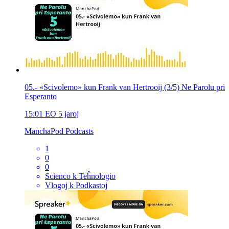
05.- «Scivolemo» kun Frank van Hertrooij (3/5) Ne Parolu pri
Esperanto
15:01
EO
5 jaroj
ManchaPod Podcasts
1
0
0
Scienco k Teĥnologio
Vlogoj k Podkastoj