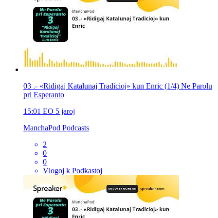
03 .- «Ridigaj Katalunaj Tradicioj» kun Enric (1/4) Ne Parolu
pri Esperanto
15:01
EO
5 jaroj
ManchaPod Podcasts
2
0
0
Vlogoj k Podkastoj