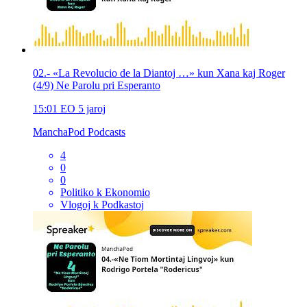
02.- «La Revolucio de la Diantoj …» kun Xana kaj Roger
(4/9) Ne Parolu pri Esperanto
15:01
EO
5 jaroj
ManchaPod Podcasts
4
0
0
Politiko k Ekonomio
Vlogoj k Podkastoj