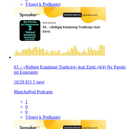
Vlogoj k Podkastoj
03 .- «Ridigaj Katalunaj Tradicioj» kun Enric (4/4) Ne Parolu
pri Esperanto
10:59
EO
5 jaroj
ManchaPod Podcasts
1
0
0
Vlogoj k Podkastoj