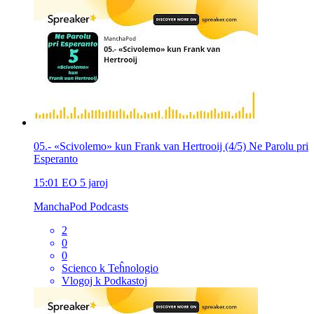
05.- «Scivolemo» kun Frank van Hertrooij (4/5) Ne Parolu pri
Esperanto
15:01
EO
5 jaroj
ManchaPod Podcasts
2
0
0
Scienco k Teĥnologio
Vlogoj k Podkastoj