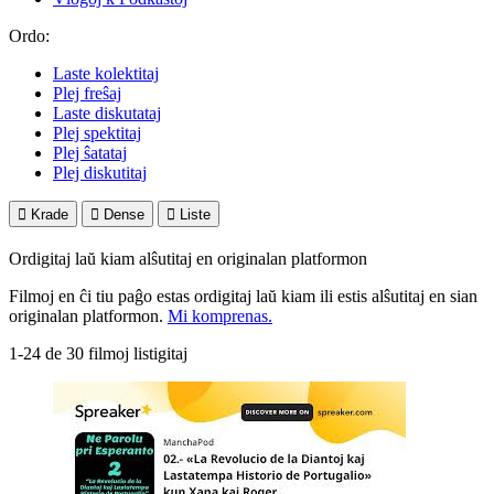
Ordo:
Laste kolektitaj
Plej freŝaj
Laste diskutataj
Plej spektitaj
Plej ŝatataj
Plej diskutitaj

Krade

Dense

Liste
Ordigitaj laŭ kiam alŝutitaj en originalan platformon
Filmoj en ĉi tiu paĝo estas ordigitaj laŭ kiam ili estis alŝutitaj en sian
originalan platformon.
Mi komprenas.
1-24 de 30 filmoj listigitaj