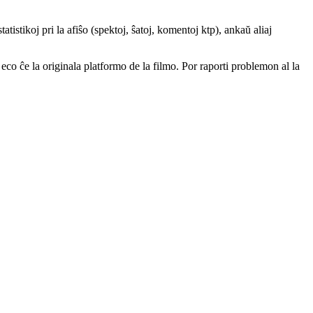
atistikoj pri la afiŝo (spektoj, ŝatoj, komentoj ktp), ankaŭ aliaj
a eco ĉe la originala platformo de la filmo. Por raporti problemon al la