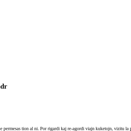
mdr
ne permesas tion al ni. Por rigardi kaj re-agordi viajn kuketojn, vizitu l