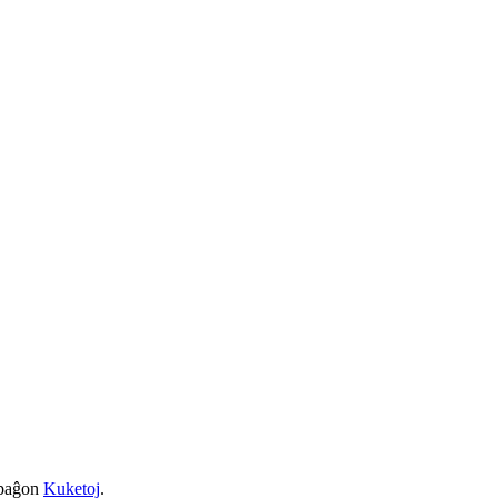
a paĝon
Kuketoj
.