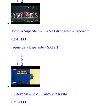
0
Jomo la Superstelo - 86a SAT-Kongreso - Esperanto
02:41
EO
Izquierda y Esperanto - SATeH
1
0
0
Li Revenas - i.d.c. | Kanto kun teksto
02:14
EO