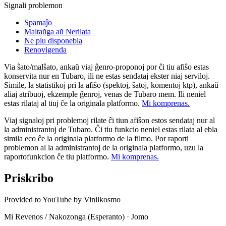
Signali problemon
Spamaĵo
Maltaŭga aŭ Nerilata
Ne plu disponebla
Renovigenda
Via ŝato/malŝato, ankaŭ viaj ĝenro-proponoj por ĉi tiu afiŝo estas
konservita nur en Tubaro, ili ne estas sendataj ekster niaj serviloj.
Simile, la statistikoj pri la afiŝo (spektoj, ŝatoj, komentoj ktp), ankaŭ
aliaj atribuoj, ekzemple ĝenroj, venas de Tubaro mem. Ili neniel
estas rilataj al tiuj ĉe la originala platformo.
Mi komprenas.
Viaj signaloj pri problemoj rilate ĉi tiun afiŝon estos sendataj nur al
la administrantoj de Tubaro. Ĉi tiu funkcio neniel estas rilata al ebla
simila eco ĉe la originala platformo de la filmo. Por raporti
problemon al la administrantoj de la originala platformo, uzu la
raportofunkcion ĉe tiu platformo.
Mi komprenas.
Priskribo
Provided to YouTube by Vinilkosmo
Mi Revenos / Nakozonga (Esperanto) · Jomo