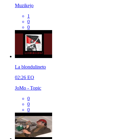
Muzikejo
1
0
0
La blondulineto
02:26
EO
JoMo - Topic
0
0
0