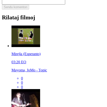
Rilataj filmoj
Mirejla (Esperanto)
03:20
EO
Mayoma, JoMo - Topic
0
0
0