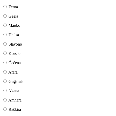
Feroa
Gaela
Manksa
Haŭsa
Slavono
Korsika
Ĉeĉena
Afara
Guĝarata
Akana
Amhara
Baŝkira