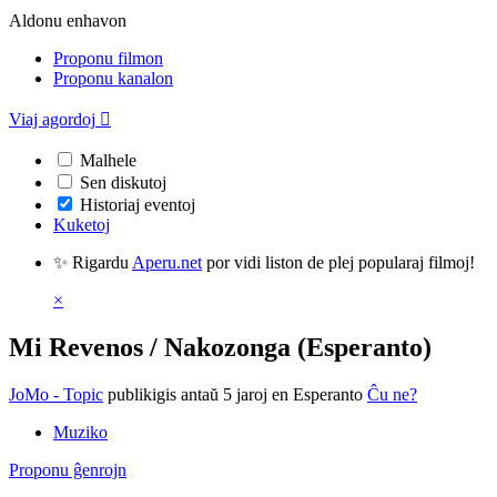
Aldonu enhavon
Proponu filmon
Proponu kanalon
Viaj agordoj

Malhele
Sen diskutoj
Historiaj eventoj
Kuketoj
✨ Rigardu
Aperu.net
por vidi liston de plej popularaj filmoj!
×
Mi Revenos / Nakozonga (Esperanto)
JoMo - Topic
publikigis antaŭ 5 jaroj
en Esperanto
Ĉu ne?
Muziko
Proponu ĝenrojn