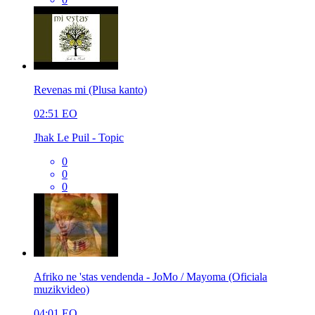
Revenas mi (Plusa kanto)
02:51
EO
Jhak Le Puil - Topic
0
0
0
Afriko ne 'stas vendenda - JoMo / Mayoma (Oficiala
muzikvideo)
04:01
EO