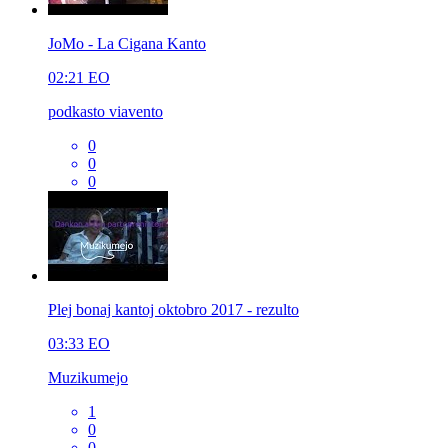
JoMo - La Cigana Kanto
02:21
EO
podkasto viavento
0
0
0
Plej bonaj kantoj oktobro 2017 - rezulto
03:33
EO
Muzikumejo
1
0
0