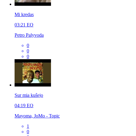
Mi kredas
03:21
EO
Petro Palyvoda
0
0
0
Sur mia kuŝejo
04:19
EO
Mayoma, JoMo - Topic
1
0