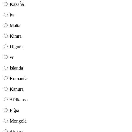
Kazaĥa
iw
Malta
Kimra
Ujgura
vr
Islanda
Romanĉa
Kanura
Afrikansa
Fiĝia
Mongola
Ajmara