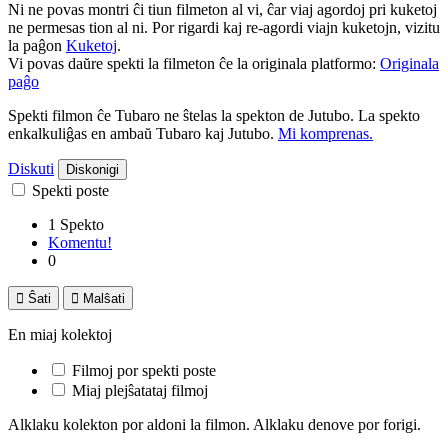
Ni ne povas montri ĉi tiun filmeton al vi, ĉar viaj agordoj pri kuketoj
ne permesas tion al ni. Por rigardi kaj re-agordi viajn kuketojn, vizitu
la paĝon
Kuketoj
.
Vi povas daŭre spekti la filmeton ĉe la originala platformo:
Originala
paĝo
Spekti filmon ĉe Tubaro ne ŝtelas la spekton de Jutubo. La spekto
enkalkuliĝas en ambaŭ Tubaro kaj Jutubo.
Mi komprenas.
Diskuti
Diskonigi
Spekti poste
1 Spekto
Komentu!
0

Ŝati

Malŝati
En miaj kolektoj
Filmoj por spekti poste
Miaj plejŝatataj filmoj
Alklaku kolekton por aldoni la filmon. Alklaku denove por forigi.