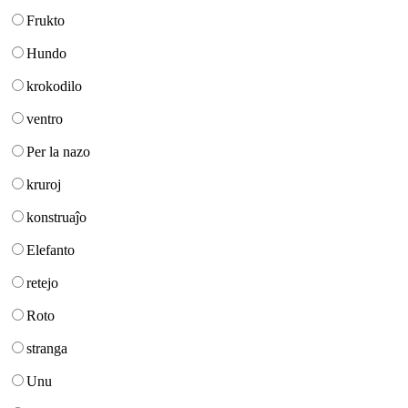
Frukto
Hundo
krokodilo
ventro
Per la nazo
kruroj
konstruaĵo
Elefanto
retejo
Roto
stranga
Unu