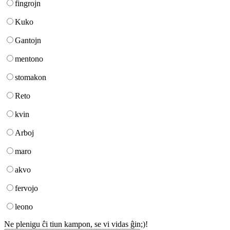
fingrojn
Kuko
Gantojn
mentono
stomakon
Reto
kvin
Arboj
maro
akvo
fervojo
leono
Ne plenigu ĉi tiun kampon, se vi vidas ĝin;)!