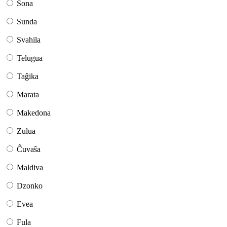
Ŝona
Sunda
Svahila
Telugua
Taĝika
Marata
Makedona
Zulua
Ĉuvaŝa
Maldiva
Dzonko
Evea
Fula