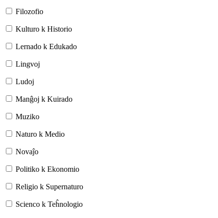
Filozofio
Kulturo k Historio
Lernado k Edukado
Lingvoj
Ludoj
Manĝoj k Kuirado
Muziko
Naturo k Medio
Novaĵo
Politiko k Ekonomio
Religio k Supernaturo
Scienco k Teĥnologio