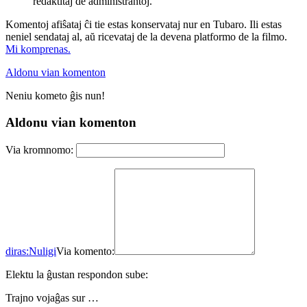
redaktitaj de administrantoj.
Komentoj afiŝataj ĉi tie estas konservataj nur en Tubaro. Ili estas
neniel sendataj al, aŭ ricevataj de la devena platformo de la filmo.
Mi komprenas.
Aldonu vian komenton
Neniu kometo ĝis nun!
Aldonu vian komenton
Via kromnomo:
diras:
Nuligi
Via komento:
Elektu la ĝustan respondon sube:
Trajno vojaĝas sur …