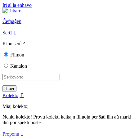
Iri al la enhavo
Ĉefpaĝen
Serĉi

Kion serĉi?
Filmon
Kanalon
Kolektoj

Miaj kolektoj
Neniu kolekto! Provu kolekti kelkajn filmojn per ŝati ilin aŭ marki
ilin por spekti poste
Proponu
