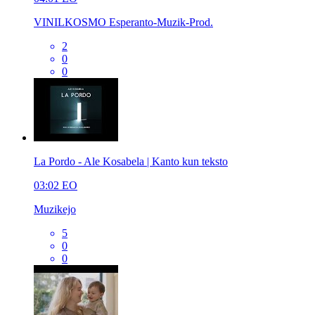
VINILKOSMO Esperanto-Muzik-Prod.
2
0
0
La Pordo - Ale Kosabela | Kanto kun teksto
03:02
EO
Muzikejo
5
0
0