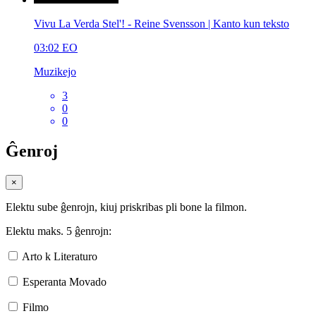
Vivu La Verda Stel'! - Reine Svensson | Kanto kun teksto
03:02
EO
Muzikejo
3
0
0
Ĝenroj
×
Elektu sube ĝenrojn, kiuj priskribas pli bone la filmon.
Elektu maks. 5 ĝenrojn:
Arto k Literaturo
Esperanta Movado
Filmo