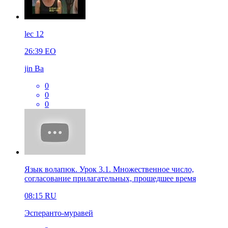
lec 12
26:39
EO
jin Ba
0
0
0
Язык волапюк. Урок 3.1. Множественное число,
согласование прилагательных, прошедшее время
08:15
RU
Эсперанто-муравей