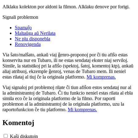
Alklaku kolekton por aldoni la filmon. Alklaku denove por forigi.
Signali problemon
Spamaĵo
Maltaŭga aŭ Nerilata
Ne plu disponebla
Renovigenda
Via ŝato/malŝato, ankaŭ viaj ĝenro-proponoj por ĉi tiu afiŝo estas
konservita nur en Tubaro, ili ne estas sendataj ekster niaj serviloj.
Simile, la statistikoj pri la afiŝo (spektoj, ŝatoj, komentoj ktp), ankaŭ
aliaj atribuoj, ekzemple ĝenroj, venas de Tubaro mem. Ili neniel
estas rilataj al tiuj ĉe la originala platformo.
Mi komprenas.
Viaj signaloj pri problemoj rilate ĉi tiun afiŝon estos sendataj nur al
la administrantoj de Tubaro. Ĉi tiu funkcio neniel estas rilata al ebla
simila eco ĉe la originala platformo de la filmo. Por raporti
problemon al la administrantoj de la originala platformo, uzu la
raportofunkcion ĉe tiu platformo.
Mi komprenas.
Komentoj
Kaŝi diskutojn