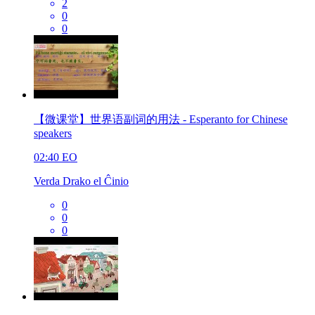
2
0
0
【微课堂】世界语副词的用法 - Esperanto for Chinese
speakers
02:40
EO
Verda Drako el Ĉinio
0
0
0