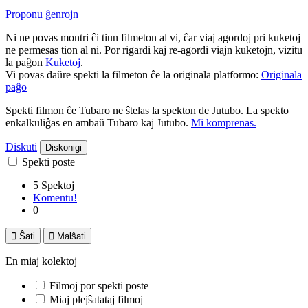
Proponu ĝenrojn
Ni ne povas montri ĉi tiun filmeton al vi, ĉar viaj agordoj pri kuketoj
ne permesas tion al ni. Por rigardi kaj re-agordi viajn kuketojn, vizitu
la paĝon
Kuketoj
.
Vi povas daŭre spekti la filmeton ĉe la originala platformo:
Originala
paĝo
Spekti filmon ĉe Tubaro ne ŝtelas la spekton de Jutubo. La spekto
enkalkuliĝas en ambaŭ Tubaro kaj Jutubo.
Mi komprenas.
Diskuti
Diskonigi
Spekti poste
5 Spektoj
Komentu!
0

Ŝati

Malŝati
En miaj kolektoj
Filmoj por spekti poste
Miaj plejŝatataj filmoj