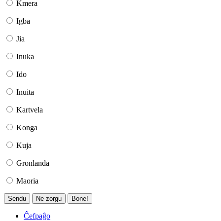
Kmera
Igba
Jia
Inuka
Ido
Inuita
Kartvela
Konga
Kuja
Gronlanda
Maoria
Sendu
Ne zorgu
Bone!
Ĉefpaĝo