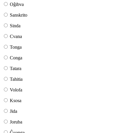
Oĝibva
Sanskrito
Sinda
Cvana
Tonga
Conga
Tatara
Tahitia
Volofa
Ksosa
Jida
Joruba
Ĝuanga