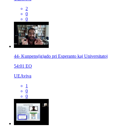
2
0
0
44- Kunpens(ig)ado pri Esperanto kaj Universitatoj
54:01
EO
UEAviva
1
0
0