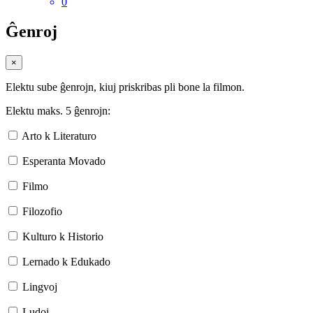
0
Ĝenroj
×
Elektu sube ĝenrojn, kiuj priskribas pli bone la filmon.
Elektu maks. 5 ĝenrojn:
Arto k Literaturo
Esperanta Movado
Filmo
Filozofio
Kulturo k Historio
Lernado k Edukado
Lingvoj
Ludoj