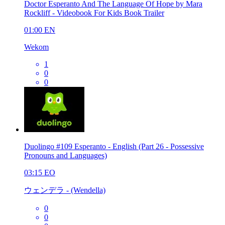
Doctor Esperanto And The Language Of Hope by Mara
Rockliff - Videobook For Kids Book Trailer
01:00
EN
Wekom
1
0
0
Duolingo #109 Esperanto - English (Part 26 - Possessive
Pronouns and Languages)
03:15
EO
ウェンデラ - (Wendella)
0
0