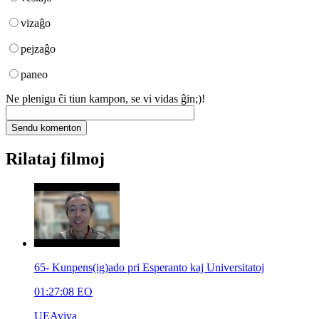
vizaĝo
pejzaĝo
paneo
Ne plenigu ĉi tiun kampon, se vi vidas ĝin;)!
Rilataj filmoj
65- Kunpens(ig)ado pri Esperanto kaj Universitatoj
01:27:08
EO
UEAviva