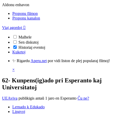
Aldonu enhavon
Proponu filmon
Proponu kanalon
Viaj agordoj

Malhele
Sen diskutoj
Historiaj eventoj
Kuketoj
✨ Rigardu
Aperu.net
por vidi liston de plej popularaj filmoj!
×
62- Kunpens(ig)ado pri Esperanto kaj
Universitatoj
UEAviva
publikigis antaŭ 1 jaro
en Esperanto
Ĉu ne?
Lernado k Edukado
Lingvoj