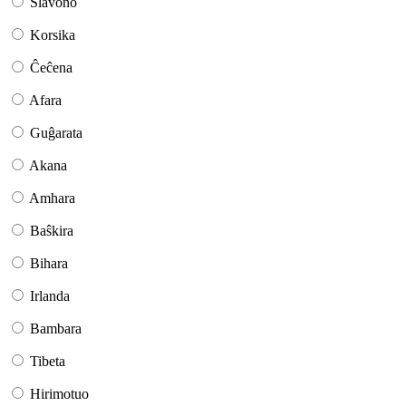
Slavono
Korsika
Ĉeĉena
Afara
Guĝarata
Akana
Amhara
Baŝkira
Bihara
Irlanda
Bambara
Tibeta
Hirimotuo