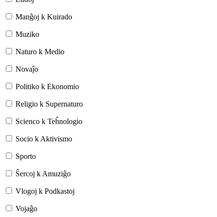
Manĝoj k Kuirado
Muziko
Naturo k Medio
Novaĵo
Politiko k Ekonomio
Religio k Supernaturo
Scienco k Teĥnologio
Socio k Aktivismo
Sporto
Ŝercoj k Amuziĝo
Vlogoj k Podkastoj
Vojaĝo