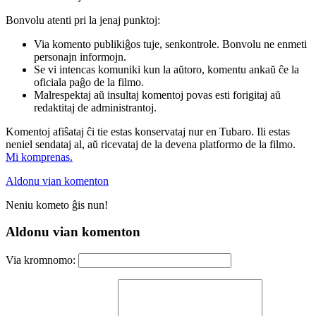
Bonvolu atenti pri la jenaj punktoj:
Via komento publikiĝos tuje, senkontrole. Bonvolu ne enmeti
personajn informojn.
Se vi intencas komuniki kun la aŭtoro, komentu ankaŭ ĉe la
oficiala paĝo de la filmo.
Malrespektaj aŭ insultaj komentoj povas esti forigitaj aŭ
redaktitaj de administrantoj.
Komentoj afiŝataj ĉi tie estas konservataj nur en Tubaro. Ili estas
neniel sendataj al, aŭ ricevataj de la devena platformo de la filmo.
Mi komprenas.
Aldonu vian komenton
Neniu kometo ĝis nun!
Aldonu vian komenton
Via kromnomo: