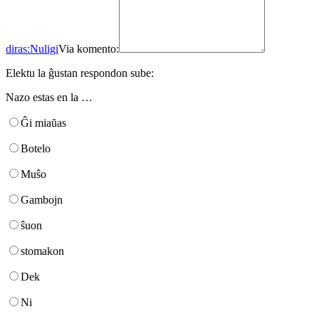
diras:
Nuligi
Via komento:
Elektu la ĝustan respondon sube:
Nazo estas en la …
Ĝi miaŭas
Botelo
Muŝo
Gambojn
ŝuon
stomakon
Dek
Ni