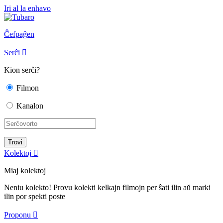
Iri al la enhavo
Ĉefpaĝen
Serĉi

Kion serĉi?
Filmon
Kanalon
Kolektoj

Miaj kolektoj
Neniu kolekto! Provu kolekti kelkajn filmojn per ŝati ilin aŭ marki
ilin por spekti poste
Proponu
