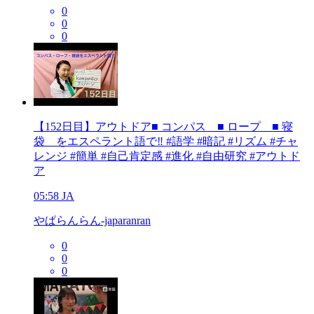
0
0
0
【152日目】アウトドア■ コンパス ■ ロープ ■ 寝
袋 をエスペラント語で‼️ #語学 #暗記 #リズム #チャ
レンジ #簡単 #自己肯定感 #進化 #自由研究 #アウトド
ア
05:58
JA
やぱらんらん-japaranran
0
0
0