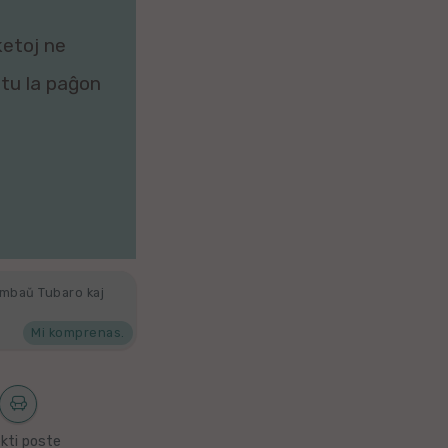
ketoj ne
zitu la paĝon
ambaŭ Tubaro kaj
Mi komprenas.
kti poste