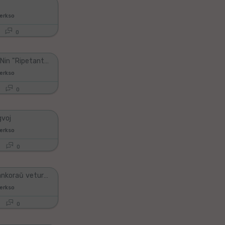
Herkso
0
Ni Nomas Nin "Ripetantoj"
Herkso
0
gvoj
Herkso
0
Mia edzo ankoraŭ veturas sed li ne ĉesas fiksrigardi min - Parto 3 (lasta)
Herkso
0