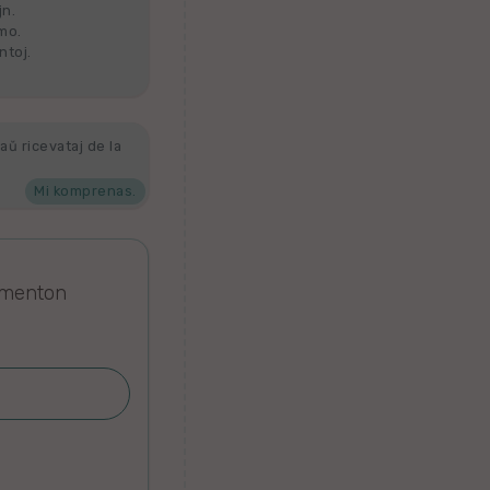
jn.
lmo.
ntoj.
aŭ ricevataj de la
Mi komprenas.
omenton