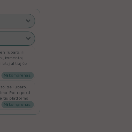
ti poste
filmoj
n Tubaro, ili
toj, komentoj
ataj al tiuj ĉe
ata
 por aldoni la
denove por
Mi komprenas.
ntoj de Tubaro.
ilmo. Por raporti
e tiu platformo.
Mi komprenas.