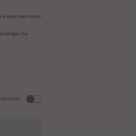
Do vi scios kiam estos
isvastiĝas tra
i diskutojn