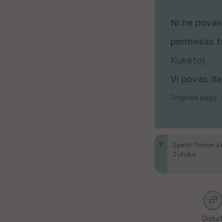
Galega
Ni ne povas 
Hungara
permesas tio
Malaja
Kuketoj
.
Vi povas daŭ
Nederlanda
Originala paĝo
Interlingvao
Ĉeĥa
Spekti filmon ĉ
zx
Jutubo.
Araba
Java
Diskut