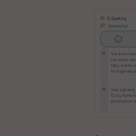
Latino
Ukraina
5 Spektoj
Komentu!
Taja

Ŝati
Kataluna
Via ŝato/mal
Greka
ne estas send
ktp), ankaŭ a
la originala 
Rumana
Sveda
Viaj signaloj
Ĉi tiu funkci
problemon al
Bulgara
Slovaka
Bosna