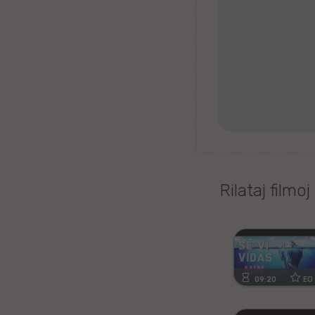
Tagaloga
Kazaĥa
iw
Malta
Kimra
Rilataj filmoj
Ujgura
vr
Islanda
09:20
EO
Romanĉa