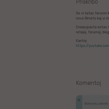
Priskribo
Litova
Se vi ŝatas teruron k
nova filmeto kaj vi
Urduo
Creepypasta estas ti
Dana
retejoj, forumoj, blogo
Kantoj:
Abĥaza
https://youtube.co
Vjetnama
Frisa
Albana
Komentoj
Hinda
Asama
Bonvolu atenti p