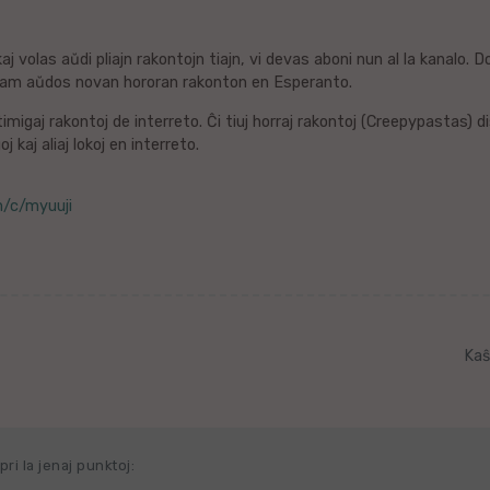
aj volas aŭdi pliajn rakontojn tiajn, vi devas aboni nun al la kanalo. 
 ĉiam aŭdos novan hororan rakonton en Esperanto.
migaj rakontoj de interreto. Ĉi tiuj horraj rakontoj (Creepypastas) d
j kaj aliaj lokoj en interreto.
m/c/myuuji
Kaŝ
ri la jenaj punktoj: