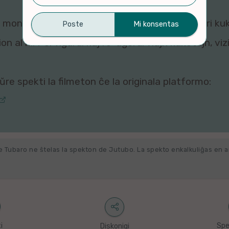
montri ĉi tiun filmeton al vi, ĉar viaj agordoj pri ku
n al ni. Por rigardi kaj re-agordi viajn kuketojn, vi
re spekti la filmeton ĉe la originala platformo:
e Tubaro ne ŝtelas la spekton de Jutubo. La spekto enkalkuliĝas en 
i
Spe
Diskonigi