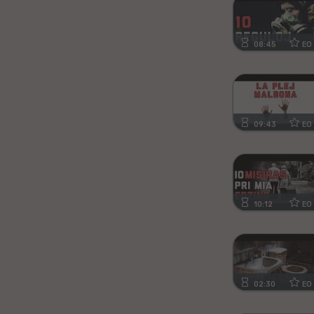
Kanura
Afrikansa
08:45
EO
Fiĝia
Mongola
09:43
EO
Ajmara
Bislamo
10:12
EO
Tamila
Somala
Estona
02:30
EO