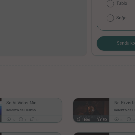
Tablo
Seĝo
Ne
plenigu
ĉi
tiun
kampon,
se
vi
vidas
ĝin;)!
Se Vi Vidas Min
Kolekto de Herkso
Kolekto de 
11:06
EO
5
1
0
5
0