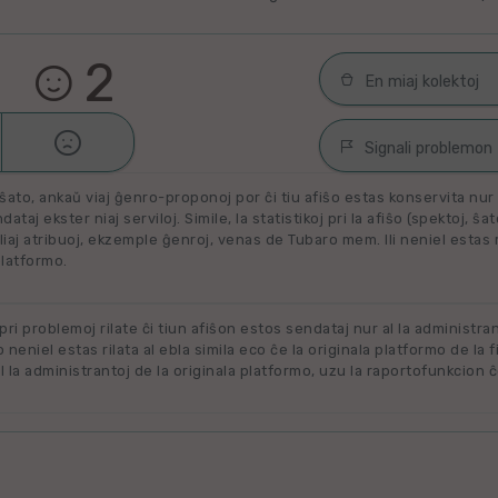
2
En miaj kolektoj

Malŝati
Filmoj por spek
Signali problemon
Miaj plejŝatataj 
ŝato, ankaŭ viaj ĝenro-proponoj por ĉi tiu afiŝo estas konservita nur e
Spamaĵo
ataj ekster niaj serviloj. Simile, la statistikoj pri la afiŝo (spektoj, ŝa
liaj atribuoj, ekzemple ĝenroj, venas de Tubaro mem. Ili neniel estas ril
Maltaŭga aŭ Neril
Alklaku kolekton
platformo.
filmon. Alklaku 
Ne plu disponebla
forigi.
Renovigenda
 pri problemoj rilate ĉi tiun afiŝon estos sendataj nur al la administra
o neniel estas rilata al ebla simila eco ĉe la originala platformo de la f
 la administrantoj de la originala platformo, uzu la raportofunkcion ĉ