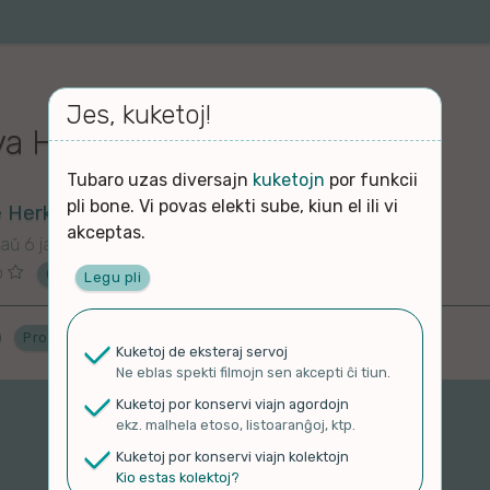
Jes, kuketoj!
va Historio
Tubaro uzas diversajn
kuketojn
por funkcii
pli bone. Vi povas elekti sube, kiun el ili vi
e Herkso
akceptas.
aŭ 6 jaroj
o
Ĉu ne?
Legu pli
Proponu ĝenrojn
Kuketoj de eksteraj servoj
Ne eblas spekti filmojn sen akcepti ĉi tiun.
Kuketoj por konservi viajn agordojn
ekz. malhela etoso, listoaranĝoj, ktp.
Kuketoj por konservi viajn kolektojn
Kio estas kolektoj?