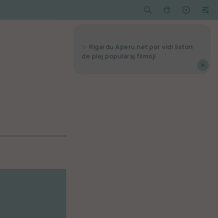




Serĉi
Kolektoj
Proponu
Viaj
agord
✨ Rigardu
Aperu.net
por vidi liston
de plej popularaj filmoj!
×