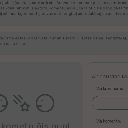
 publikiĝos tuje, senkontrole. Bonvolu ne enmeti personajn informo
cas komuniki kun la aŭtoro, komentu ankaŭ ĉe la oficiala paĝo de la fi
j aŭ insultaj komentoj povas esti forigitaj aŭ redaktitaj de administra
j ĉi tie estas konservataj nur en Tubaro. Ili estas neniel sendataj al, 
o de la filmo.
Aldonu vian k
Via kromnomo:
Via komento:
 kometo ĝis nun!