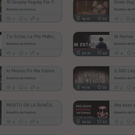
10 Simplaj Reguloj Por Postvivi La Apokalipson
Smile Dog
Kolekto de Herkso
Kolekto de 
18:13
EO
7
0
0
1
0
Tio Estas La Plej Malbona
Kolekto de Herkso
Kolekto de 
09:31
EO
4
1
0
4
1
Io Misiras Pri Mia Edzino
6,500 Lin
Kolekto de Herkso
Kolekto de 
11:14
EO
2
0
0
2
0
MORTO EN LA BANĈAMBRO
Kolekto de Herkso
Kolekto de 
14:36
EO
6
1
0
2
0