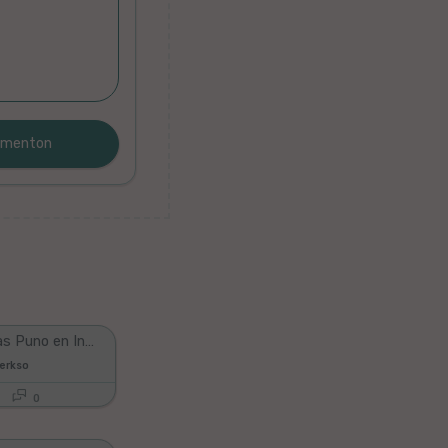
Ne Ekzistas Puno en Infero... La Diablo AMAS Pekulojn
Herkso
0