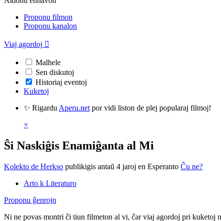
Aldonu enhavon
Proponu filmon
Proponu kanalon
Viaj agordoj

Malhele
Sen diskutoj
Historiaj eventoj
Kuketoj
✨ Rigardu
Aperu.net
por vidi liston de plej popularaj filmoj!
×
Ŝi Naskiĝis Enamiĝanta al Mi
Kolekto de Herkso
publikigis antaŭ 4 jaroj
en Esperanto
Ĉu ne?
Arto k Literaturo
Proponu ĝenrojn
Ni ne povas montri ĉi tiun filmeton al vi, ĉar viaj agordoj pri kuketoj 