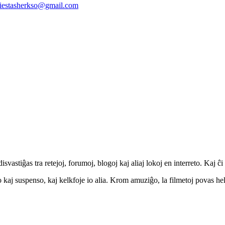
iestasherkso@gmail.com
svastiĝas tra retejoj, forumoj, blogoj kaj aliaj lokoj en interreto. Kaj ĉi 
o kaj suspenso, kaj kelkfoje io alia. Krom amuziĝo, la filmetoj povas he