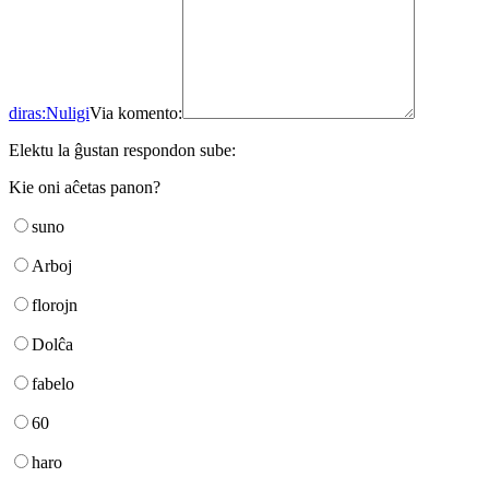
diras:
Nuligi
Via komento:
Elektu la ĝustan respondon sube:
Kie oni aĉetas panon?
suno
Arboj
florojn
Dolĉa
fabelo
60
haro