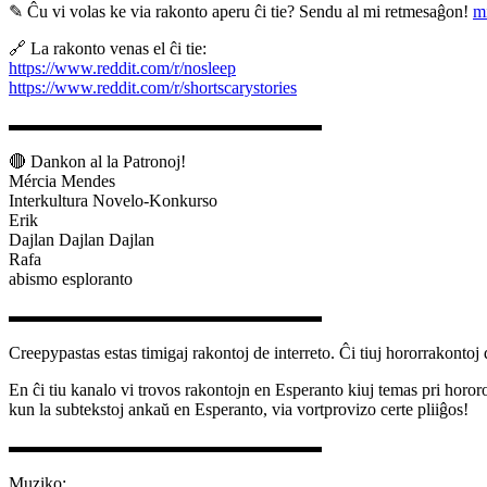
✎ Ĉu vi volas ke via rakonto aperu ĉi tie? Sendu al mi retmesaĝon!
m
🔗 La rakonto venas el ĉi tie:
https://www.reddit.com/r/nosleep
https://www.reddit.com/r/shortscarystories
▬▬▬▬▬▬▬▬▬▬▬▬▬▬▬▬▬▬
🔴 Dankon al la Patronoj!
Mércia Mendes
Interkultura Novelo-Konkurso
Erik
Dajlan Dajlan Dajlan
Rafa
abismo esploranto
▬▬▬▬▬▬▬▬▬▬▬▬▬▬▬▬▬▬
Creepypastas estas timigaj rakontoj de interreto. Ĉi tiuj hororrakontoj di
En ĉi tiu kanalo vi trovos rakontojn en Esperanto kiuj temas pri horor
kun la subtekstoj ankaŭ en Esperanto, via vortprovizo certe pliiĝos!
▬▬▬▬▬▬▬▬▬▬▬▬▬▬▬▬▬▬
Muziko: