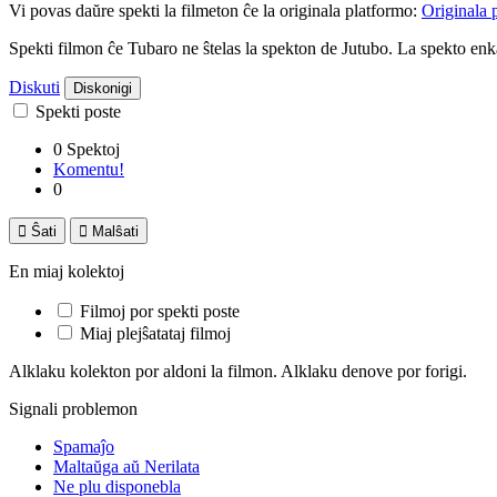
Vi povas daŭre spekti la filmeton ĉe la originala platformo:
Originala 
Spekti filmon ĉe Tubaro ne ŝtelas la spekton de Jutubo. La spekto e
Diskuti
Diskonigi
Spekti poste
0 Spektoj
Komentu!
0

Ŝati

Malŝati
En miaj kolektoj
Filmoj por spekti poste
Miaj plejŝatataj filmoj
Alklaku kolekton por aldoni la filmon. Alklaku denove por forigi.
Signali problemon
Spamaĵo
Maltaŭga aŭ Nerilata
Ne plu disponebla