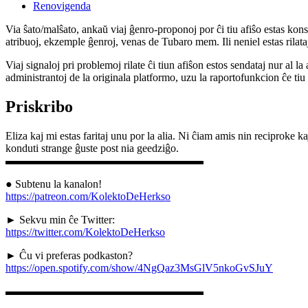
Renovigenda
Via ŝato/malŝato, ankaŭ viaj ĝenro-proponoj por ĉi tiu afiŝo estas konserv
atribuoj, ekzemple ĝenroj, venas de Tubaro mem. Ili neniel estas rilataj
Viaj signaloj pri problemoj rilate ĉi tiun afiŝon estos sendataj nur al l
administrantoj de la originala platformo, uzu la raportofunkcion ĉe ti
Priskribo
Eliza kaj mi estas faritaj unu por la alia. Ni ĉiam amis nin reciproke 
konduti strange ĝuste post nia geedziĝo.
▬▬▬▬▬▬▬▬▬▬▬▬▬▬▬▬▬▬
● Subtenu la kanalon!
https://patreon.com/KolektoDeHerkso
► Sekvu min ĉe Twitter:
https://twitter.com/KolektoDeHerkso
► Ĉu vi preferas podkaston?
https://open.spotify.com/show/4NgQaz3MsGlV5nkoGvSJuY
▬▬▬▬▬▬▬▬▬▬▬▬▬▬▬▬▬▬