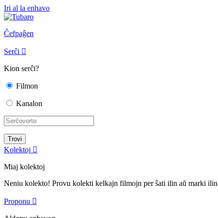
Iri al la enhavo
Ĉefpaĝen
Serĉi

Kion serĉi?
Filmon
Kanalon
Kolektoj

Miaj kolektoj
Neniu kolekto! Provu kolekti kelkajn filmojn per ŝati ilin aŭ marki ilin
Proponu
