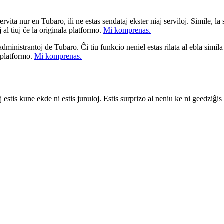
ita nur en Tubaro, ili ne estas sendataj ekster niaj serviloj. Simile, la st
 al tiuj ĉe la originala platformo.
Mi komprenas.
a administrantoj de Tubaro. Ĉi tiu funkcio neniel estas rilata al ebla simil
u platformo.
Mi komprenas.
kaj estis kune ekde ni estis junuloj. Estis surprizo al neniu ke ni geedz