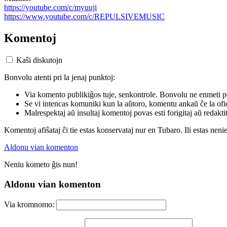
https://youtube.com/c/myuuji
https://www.youtube.com/c/REPULSIVEMUSIC
Komentoj
Kaŝi diskutojn
Bonvolu atenti pri la jenaj punktoj:
Via komento publikiĝos tuje, senkontrole. Bonvolu ne enmeti p
Se vi intencas komuniki kun la aŭtoro, komentu ankaŭ ĉe la ofic
Malrespektaj aŭ insultaj komentoj povas esti forigitaj aŭ redakti
Komentoj afiŝataj ĉi tie estas konservataj nur en Tubaro. Ili estas neni
Aldonu vian komenton
Neniu kometo ĝis nun!
Aldonu vian komenton
Via kromnomo: