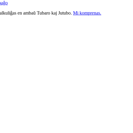
paĝo
nkalkuliĝas en ambaŭ Tubaro kaj Jutubo.
Mi komprenas.