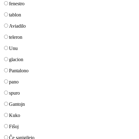
fenestro
tablon
Aviadilo
teleron
Unu
glacion
Pantalono
pano
spuro
Gantojn
Kuko
Fiŝoj
Ĉe sanigilejo