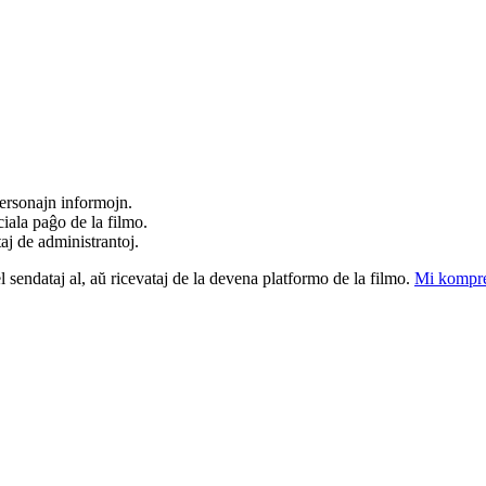
ersonajn informojn.
iala paĝo de la filmo.
taj de administrantoj.
el sendataj al, aŭ ricevataj de la devena platformo de la filmo.
Mi kompre