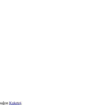
a paĝon
Kuketoj
.