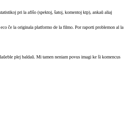
atistikoj pri la afiŝo (spektoj, ŝatoj, komentoj ktp), ankaŭ aliaj
a eco ĉe la originala platformo de la filmo. Por raporti problemon al la
iĝis laŭeble plej baldaŭ. Mi tamen neniam povus imagi ke ŝi komencus