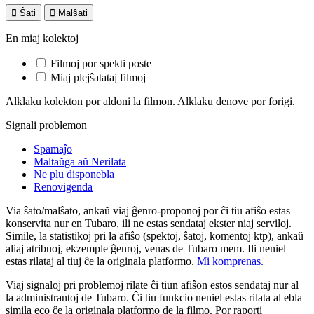

Ŝati

Malŝati
En miaj kolektoj
Filmoj por spekti poste
Miaj plejŝatataj filmoj
Alklaku kolekton por aldoni la filmon. Alklaku denove por forigi.
Signali problemon
Spamaĵo
Maltaŭga aŭ Nerilata
Ne plu disponebla
Renovigenda
Via ŝato/malŝato, ankaŭ viaj ĝenro-proponoj por ĉi tiu afiŝo estas
konservita nur en Tubaro, ili ne estas sendataj ekster niaj serviloj.
Simile, la statistikoj pri la afiŝo (spektoj, ŝatoj, komentoj ktp), ankaŭ
aliaj atribuoj, ekzemple ĝenroj, venas de Tubaro mem. Ili neniel
estas rilataj al tiuj ĉe la originala platformo.
Mi komprenas.
Viaj signaloj pri problemoj rilate ĉi tiun afiŝon estos sendataj nur al
la administrantoj de Tubaro. Ĉi tiu funkcio neniel estas rilata al ebla
simila eco ĉe la originala platformo de la filmo. Por raporti