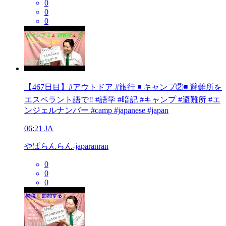
0
0
0
【467日目】#アウトドア #旅行 ◾️ キャンプ②◾️ 避難所を
エスペラント語で‼️ #語学 #暗記 #キャンプ #避難所 #エ
ンジェルナンバー #camp #japanese #japan
06:21
JA
やぱらんらん-japaranran
0
0
0