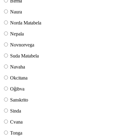
Birma
Naura
Norda Matabela
Nepala
Novnorvega
Suda Matabela
Navaha
Okcitana
Oĝibva
Sanskrito
Sinda
Cvana
Tonga