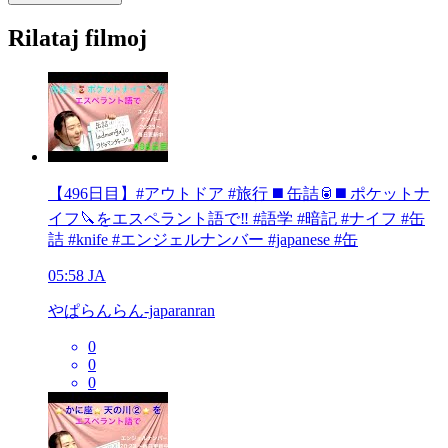
Rilataj filmoj
【496日目】#アウトドア #旅行 ◼️ 缶詰🥫◼️ ポケットナ
イフ🔪をエスペラント語で‼️ #語学 #暗記 #ナイフ #缶
詰 #knife #エンジェルナンバー #japanese #缶
05:58
JA
やぱらんらん-japaranran
0
0
0