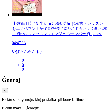
【395日目】#新生活 ■ 出会い①■ お稽古・レッスン
をエスペラント語で‼️ #語学 #暗記 #出会い #出逢い#稽
古 #lesson #レッスン #エンジェルナンバー #japanese
04:47
JA
やぱらんらん-japaranran
0
0
0
Ĝenroj
×
Elektu sube ĝenrojn, kiuj priskribas pli bone la filmon.
Elektu maks. 5 ĝenrojn: