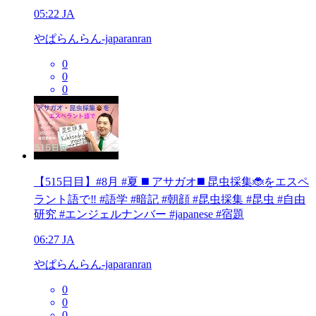
05:22
JA
やぱらんらん-japaranran
0
0
0
【515日目】#8月 #夏 ◼️ アサガオ◼️ 昆虫採集🐞をエスペ
ラント語で‼️ #語学 #暗記 #朝顔 #昆虫採集 #昆虫 #自由
研究 #エンジェルナンバー #japanese #宿題
06:27
JA
やぱらんらん-japaranran
0
0
0