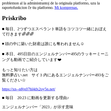
problemon al la administrantoj de la originala platformo, uzu la
raportofunkcion ĉe tiu platformo.
Mi komprenas.
Priskribo
■ 毎日、2つずつエスペラント単語をコツコツ一緒におぼえ
て行きます🌈🌈🌈
◾️ 頭の中に築いた財産は誰にも奪われません☺️
■ 本日、495日目のエンジェルナンバー495のラッキーミーニ
ングも動画でご紹介しています❤️
もっと知りたい方は
無料夢占い.net サイト内にあるエンジェルナンバー493をご
覧ください☆
https://xn--n8jx07hl4dx2oy5n.net/
■ 毎日 20:23 に動画を更新する理由♪
エンジェルナンバー「2023」が示す意味