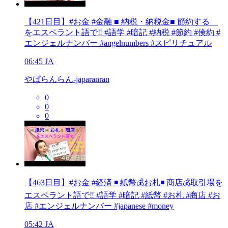
【421日目】#お金 #金融 ■ 納税・納税金■ 節約する
をエスペラント語で‼️ #語学 #暗記 #納税 #節約 #倹約 #
エンジェルナンバー #angelnumbers #スピリチュアル
06:45
JA
やぱらんらん-japaranran
0
0
0
【463日目】#お金 #経済 ◾️ 紙幣💰お札◾️ 商店💰取引場を
エスペラント語で‼️ #語学 #暗記 #紙幣 #お札 #商店 #お
店 #エンジェルナンバー #japanese #money
05:42
JA