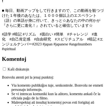
❗️
■ 毎日、動画アップをして行きますので、この動画を観つづ
けた１年後のあなたは、１０００個以上のエスペラント
（語）の単語が身に付いて、きっと☆あなたの中の何かが
『さらに更に進化！』されていると確信しています☆
#語学 #暗記 #リズム #面白い #簡単 #チャレンジ #進
化 #自己肯定感 #自由研究 #スピリチュアル #暗記 #エ
ンジェルナンバー#2023 #japan #japanese #angelnumbers
#spiritual
Komentoj
Kaŝi diskutojn
Bonvolu atenti pri la jenaj punktoj:
Via komento publikiĝos tuje, senkontrole. Bonvolu ne enmeti
personajn informojn.
Se vi intencas komuniki kun la aŭtoro, komentu ankaŭ ĉe la
oficiala paĝo de la filmo.
Malrespektaj aŭ insultaj komentoj povas esti forigitaj aŭ