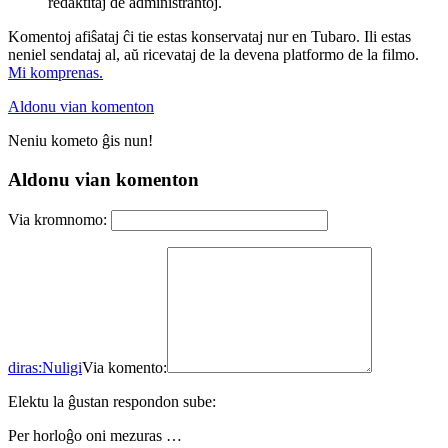
redaktitaj de administrantoj.
Komentoj afiŝataj ĉi tie estas konservataj nur en Tubaro. Ili estas
neniel sendataj al, aŭ ricevataj de la devena platformo de la filmo.
Mi komprenas.
Aldonu vian komenton
Neniu kometo ĝis nun!
Aldonu vian komenton
Via kromnomo:
diras:
Nuligi
Via komento:
Elektu la ĝustan respondon sube:
Per horloĝo oni mezuras …