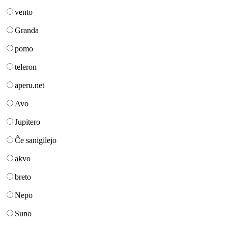
vento
Granda
pomo
teleron
aperu.net
Avo
Jupitero
Ĉe sanigilejo
akvo
breto
Nepo
Suno