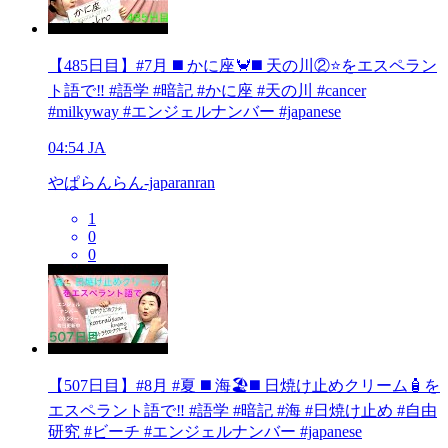
【485日目】#7月 ◼️ かに座🦀◼️ 天の川②⭐️をエスペラン
ト語で‼️ #語学 #暗記 #かに座 #天の川 #cancer
#milkyway #エンジェルナンバー #japanese
04:54
JA
やぱらんらん-japaranran
1
0
0
【507日目】#8月 #夏 ◼️ 海🏖️◼️ 日焼け止めクリーム🧴を
エスペラント語で‼️ #語学 #暗記 #海 #日焼け止め #自由
研究 #ビーチ #エンジェルナンバー #japanese