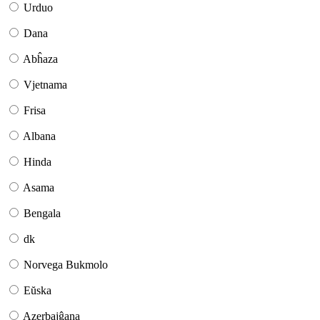
Urduo
Dana
Abĥaza
Vjetnama
Frisa
Albana
Hinda
Asama
Bengala
dk
Norvega Bukmolo
Eŭska
Azerbajĝana