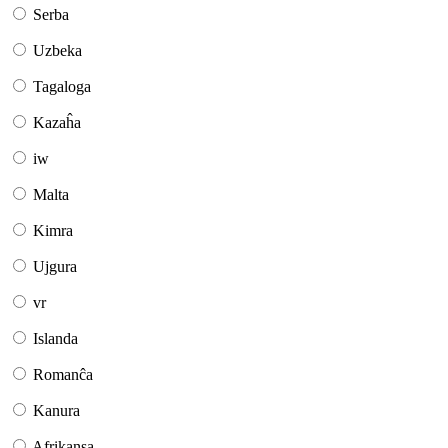
Serba
Uzbeka
Tagaloga
Kazaĥa
iw
Malta
Kimra
Ujgura
vr
Islanda
Romanĉa
Kanura
Afrikansa