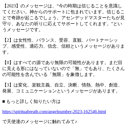
【2023】のメッセージは、“今の時期は信じることを意識し
てください。神からのサポートに包まれています。信じるこ
とで奇跡が起こるでしょう。アセンデッドマスターたちが見
守り、あなたの祈りに応えてサポートしてくれます。”とい
うメッセージです。
【2】は女性性、バランス、受容、直観、パートナーシッ
プ、感受性、適応力、信念、信頼というメッセージがありま
す。
【0】はすべての源であり無限の可能性があります。まだ目
に見える形にはなっていないので「無」でもあり、たくさん
の可能性を含んでいる「無限」を象徴します。
【3】は変化、楽観主義、自立、決断、情熱、熱中、創造、
発展、コミュニケーションというメッセージがあります。
■ もっと詳しく知りたい方は
https://spirituabreath.com/angelnumber-2023-162546.html
で天使達のメッセージに触れてみて♪