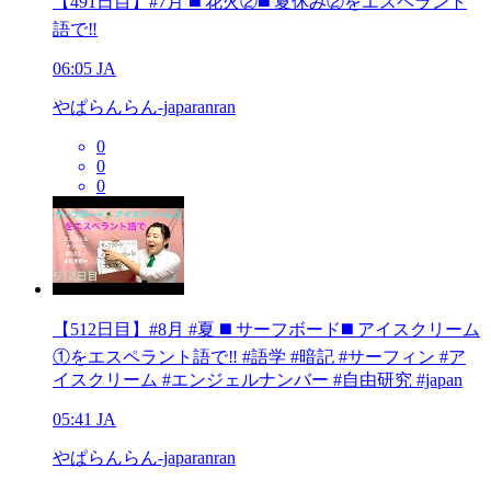
【491日目】#7月 ◼️ 花火②◼️ 夏休み②をエスペラント
語で‼️
06:05
JA
やぱらんらん-japaranran
0
0
0
【512日目】#8月 #夏 ◼️ サーフボード◼️ アイスクリーム
①をエスペラント語で‼️ #語学 #暗記 #サーフィン #ア
イスクリーム #エンジェルナンバー #自由研究 #japan
05:41
JA
やぱらんらん-japaranran