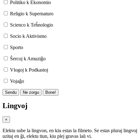
Politiko k Ekonomio
Religio k Supernaturo
Scienco k Teĥnologio
Socio k Aktivismo
Sporto
Ŝercoj k Amuziĝo
Vlogoj k Podkastoj
Vojaĝo
Sendu
Ne zorgu
Bone!
Lingvoj
×
Elektu sube la lingvon, en kiu estas la filmeto. Se estas pluraj lingvoj
uzitaj en ĝi, elektu tiun, kiu plej gravas laŭ vi.