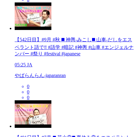
【542日目】#9月 #秋 ◼️ 神輿-みこし◼️ 山車-だしをエス
ペラント語で‼️ #語学 #暗記 #神輿 #山車 #エンジェルナ
ンバー #祭り #festival #japanese
05:25
JA
やぱらんらん-japaranran
0
0
0