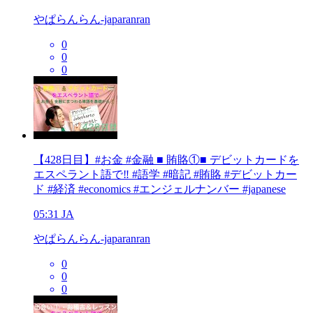
やぱらんらん-japaranran
0
0
0
【428日目】#お金 #金融 ■ 賄賂①■ デビットカードを
エスペラント語で‼️ #語学 #暗記 #賄賂 #デビットカー
ド #経済 #economics #エンジェルナンバー #japanese
05:31
JA
やぱらんらん-japaranran
0
0
0