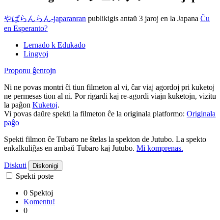
やぱらんらん-japaranran
publikigis antaŭ 3 jaroj
en la Japana
Ĉu
en Esperanto?
Lernado k Edukado
Lingvoj
Proponu ĝenrojn
Ni ne povas montri ĉi tiun filmeton al vi, ĉar viaj agordoj pri kuketoj
ne permesas tion al ni. Por rigardi kaj re-agordi viajn kuketojn, vizitu
la paĝon
Kuketoj
.
Vi povas daŭre spekti la filmeton ĉe la originala platformo:
Originala
paĝo
Spekti filmon ĉe Tubaro ne ŝtelas la spekton de Jutubo. La spekto
enkalkuliĝas en ambaŭ Tubaro kaj Jutubo.
Mi komprenas.
Diskuti
Diskonigi
Spekti poste
0 Spektoj
Komentu!
0