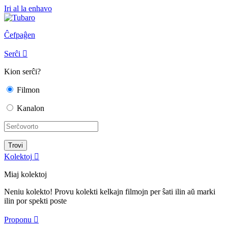
Iri al la enhavo
Ĉefpaĝen
Serĉi

Kion serĉi?
Filmon
Kanalon
Kolektoj

Miaj kolektoj
Neniu kolekto! Provu kolekti kelkajn filmojn per ŝati ilin aŭ marki
ilin por spekti poste
Proponu
