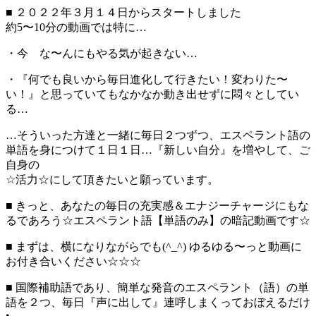
■ ２０２２年３月１４日からスタートしました
約5〜10分の動画では特に…
・今 な〜んにもやる気が起きない…
・『何でも良いから毎日進化して行きたい！変わりた〜
い！』と思っていてもなかなか動き出せずに悶々としてい
る…
…そういった方達と一緒に毎日２つずつ、エスペラント語の
単語を身につけて１日１日…『新しい自分』を増やして、ご
自身の
☆活力☆にして頂きたいと願っています。
■ きっと、あなたの毎日の充実感＆エナジーチャージにもな
るであろう☆エスペラント語【単語のみ】の暗記動画です☆
■ まずは、横になりながらでも(^_^) ゆるゆる〜っと動画に
お付き合いください☆☆☆
■ 国際補助語であり、簡単な発音のエスペラント（語）の単
語を２つ、毎日『声に出して』連呼しまくっておぼえるだけ