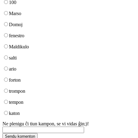
100
Marso
Domoj
fenestro
Maldikulo
salti
ario
forton
trompon
tempon
katon
Ne plenigu ĉi tiun kampon, se vi vidas ĝin;)!