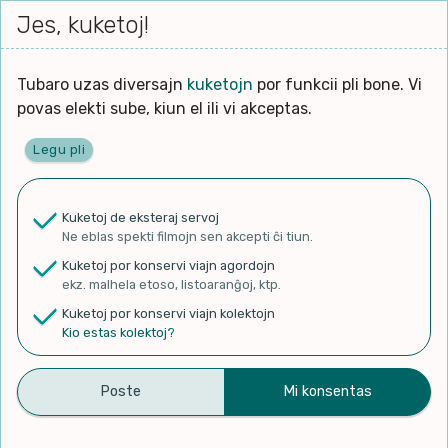
Iri




elektu
Jes, kuketoj!
Serĉi
Kolektoj
Proponu
Viaj
al
Filmo
tiun,
agord
la
kiu
enhavo
Tubaro uzas diversajn
kuketojn
por funkcii pli bone. Vi
Filozofio
plej
povas elekti sube, kiun el ili vi akceptas.
gravas
Kulturo k Historio
laŭ
Legu pli
vi.
Ĉefpaĝen
Lernado k Edukado
u
Ne
Kuketoj de eksteraj servoj
La
Lingvoj
Ne eblas spekti filmojn sen akcepti ĉi tiun.
ĉefa
✨ Rigardu
Aperu.net
por vidi liston
zorgu
Kuketoj por konservi viajn agordojn
de plej popularaj filmoj!
lingvo
Ludoj
ekz. malhela etoso, listoaranĝoj, ktp.
×
uzita
Kuketoj por konservi viajn kolektojn
en
Manĝoj k Kuirado
Kio estas kolektoj?
la
filmo:
Muziko
Intervjuo de Marc el
Naturo k Medio
Filtru