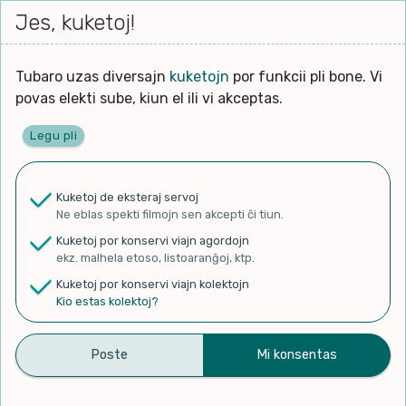
Iri




elektu
Jes, kuketoj!
Serĉi
Kolektoj
Proponu
Viaj
al
Filmo
tiun,
agor
la
kiu
enhavo
Tubaro uzas diversajn
kuketojn
por funkcii pli bone. Vi
Filozofio
plej
Ĉefpaĝen
povas elekti sube, kiun el ili vi akceptas.
gravas
Kulturo k Historio
laŭ
Legu pli
vi.
Lernado k Edukado
✨ Rigardu
Aperu.net
por vidi liston
de plej popularaj filmoj!
u
Ne
Kuketoj de eksteraj servoj
×
La
Lingvoj
Ne eblas spekti filmojn sen akcepti ĉi tiun.
ĉefa
zorgu
Kuketoj por konservi viajn agordojn
lingvo
Ludoj
ekz. malhela etoso, listoaranĝoj, ktp.
uzita
Kuketoj por konservi viajn kolektojn
en
Manĝoj k Kuirado
Kio estas kolektoj?
Sekvu min por spekti la
la
filmo:
Muziko
ĉinan tradician pentradon
Naturo k Medio
Filtru