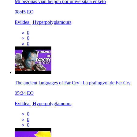
Mi bezonas vian helpon por universitata enketo
08:45
EO
Evildea | Hyperpolyglamours
0
0
0
The ancient languages of Far Cry | La pralingvoj de Far Cry
05:24
EO
Evildea | Hyperpolyglamours
0
0
0