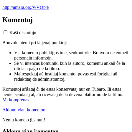
http://amara.org/v/VQp4/
Komentoj
Kaŝi diskutojn
Bonvolu atenti pri la jenaj punktoj:
Via komento publikiĝos tuje, senkontrole. Bonvolu ne enmeti
personajn informojn.
Se vi intencas komuniki kun la aŭtoro, komentu ankaŭ ĉe la
oficiala paĝo de la filmo.
Malrespektaj aŭ insultaj komentoj povas esti forigitaj aŭ
redaktitaj de administrantoj.
Komentoj afiŝataj ĉi tie estas konservataj nur en Tubaro. Ili estas
neniel sendataj al, aŭ ricevataj de la devena platformo de la filmo.
Mi komprenas.
Aldonu vian komenton
Neniu kometo ĝis nun!
Aldonu vian komenton