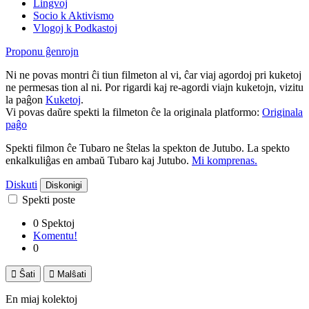
Lingvoj
Socio k Aktivismo
Vlogoj k Podkastoj
Proponu ĝenrojn
Ni ne povas montri ĉi tiun filmeton al vi, ĉar viaj agordoj pri kuketoj
ne permesas tion al ni. Por rigardi kaj re-agordi viajn kuketojn, vizitu
la paĝon
Kuketoj
.
Vi povas daŭre spekti la filmeton ĉe la originala platformo:
Originala
paĝo
Spekti filmon ĉe Tubaro ne ŝtelas la spekton de Jutubo. La spekto
enkalkuliĝas en ambaŭ Tubaro kaj Jutubo.
Mi komprenas.
Diskuti
Diskonigi
Spekti poste
0 Spektoj
Komentu!
0

Ŝati

Malŝati
En miaj kolektoj