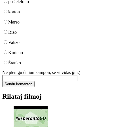
poŝtelefono
korton
Marso
Rizo
Valizo
Kurteno
Ŝranko
Ne plenigu ĉi tiun kampon, se vi vidas ĝin;)!
Rilataj filmoj