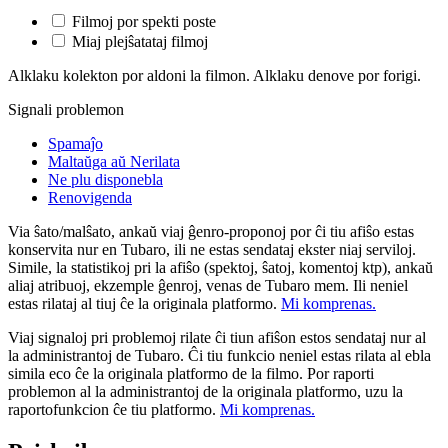
Filmoj por spekti poste
Miaj plejŝatataj filmoj
Alklaku kolekton por aldoni la filmon. Alklaku denove por forigi.
Signali problemon
Spamaĵo
Maltaŭga aŭ Nerilata
Ne plu disponebla
Renovigenda
Via ŝato/malŝato, ankaŭ viaj ĝenro-proponoj por ĉi tiu afiŝo estas
konservita nur en Tubaro, ili ne estas sendataj ekster niaj serviloj.
Simile, la statistikoj pri la afiŝo (spektoj, ŝatoj, komentoj ktp), ankaŭ
aliaj atribuoj, ekzemple ĝenroj, venas de Tubaro mem. Ili neniel
estas rilataj al tiuj ĉe la originala platformo.
Mi komprenas.
Viaj signaloj pri problemoj rilate ĉi tiun afiŝon estos sendataj nur al
la administrantoj de Tubaro. Ĉi tiu funkcio neniel estas rilata al ebla
simila eco ĉe la originala platformo de la filmo. Por raporti
problemon al la administrantoj de la originala platformo, uzu la
raportofunkcion ĉe tiu platformo.
Mi komprenas.