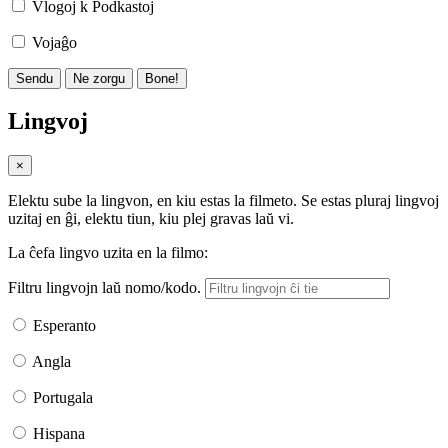
Vlogoj k Podkastoj
Vojaĝo
Sendu
Ne zorgu
Bone!
Lingvoj
×
Elektu sube la lingvon, en kiu estas la filmeto. Se estas pluraj lingvoj
uzitaj en ĝi, elektu tiun, kiu plej gravas laŭ vi.
La ĉefa lingvo uzita en la filmo:
Filtru lingvojn laŭ nomo/kodo.
Esperanto
Angla
Portugala
Hispana