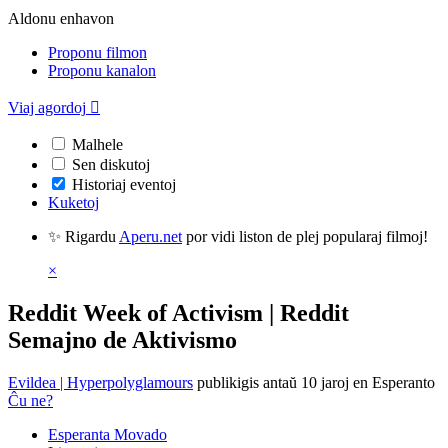
Aldonu enhavon
Proponu filmon
Proponu kanalon
Viaj agordoj

Malhele
Sen diskutoj
Historiaj eventoj
Kuketoj
✨ Rigardu
Aperu.net
por vidi liston de plej popularaj filmoj!
×
Reddit Week of Activism | Reddit
Semajno de Aktivismo
Evildea | Hyperpolyglamours
publikigis antaŭ 10 jaroj
en Esperanto
Ĉu ne?
Esperanta Movado