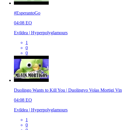
#EsperantoGo
04:08
EO
Evildea | Hyperpolyglamours
1
0
0
Duolingo Wants to Kill You | Duolingvo Volas Mortigi Vin
04:08
EO
Evildea | Hyperpolyglamours
1
0