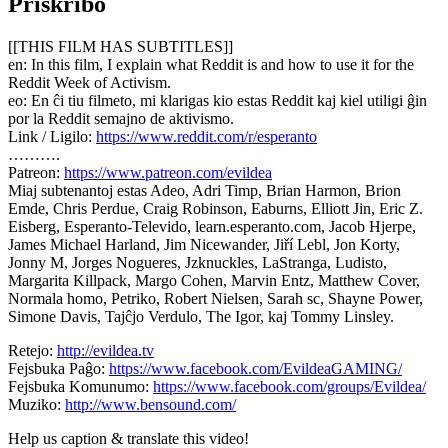
Priskribo
[[THIS FILM HAS SUBTITLES]]
en: In this film, I explain what Reddit is and how to use it for the
Reddit Week of Activism.
eo: En ĉi tiu filmeto, mi klarigas kio estas Reddit kaj kiel utiligi ĝin
por la Reddit semajno de aktivismo.
Link / Ligilo:
https://www.reddit.com/r/esperanto
……….
Patreon:
https://www.patreon.com/evildea
Miaj subtenantoj estas Adeo, Adri Timp, Brian Harmon, Brion
Emde, Chris Perdue, Craig Robinson, Eaburns, Elliott Jin, Eric Z.
Eisberg, Esperanto-Televido, learn.esperanto.com, Jacob Hjerpe,
James Michael Harland, Jim Nicewander, Jiří Lebl, Jon Korty,
Jonny M, Jorges Nogueres, Jzknuckles, LaStranga, Ludisto,
Margarita Killpack, Margo Cohen, Marvin Entz, Matthew Cover,
Normala homo, Petriko, Robert Nielsen, Sarah sc, Shayne Power,
Simone Davis, Tajĉjo Verdulo, The Igor, kaj Tommy Linsley.
Retejo:
http://evildea.tv
Fejsbuka Paĝo:
https://www.facebook.com/EvildeaGAMING/
Fejsbuka Komunumo:
https://www.facebook.com/groups/Evildea/
Muziko:
http://www.bensound.com/
Help us caption & translate this video!