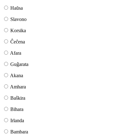
Haŭsa
Slavono
Korsika
Ĉeĉena
Afara
Guĝarata
Akana
Amhara
Baŝkira
Bihara
Irlanda
Bambara