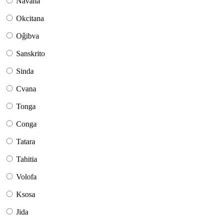
Navaha
Okcitana
Oĝibva
Sanskrito
Sinda
Cvana
Tonga
Conga
Tatara
Tahitia
Volofa
Ksosa
Jida