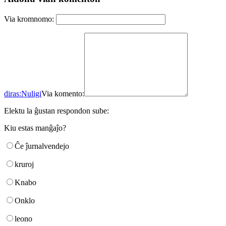
Via kromnomo:
diras:
Nuligi
Via komento:
Elektu la ĝustan respondon sube:
Kiu estas manĝaĵo?
Ĉe ĵurnalvendejo
kruroj
Knabo
Onklo
leono