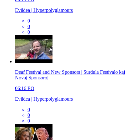
Evildea | Hyperpolyglamours
0
0
0
Deaf Festival and New Sponsors | Surdula Festivalo kaj
Novaj Sponsoroj
06:16
EO
Evildea | Hyperpolyglamours
0
0
0