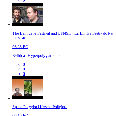
0
The Language Festival and EFNSK | La Lingva Festivalo kaj
EFNSK
06:36
EO
Evildea | Hyperpolyglamours
0
0
0
Space Polyglot | Kosma Poligloto
06:19
EO