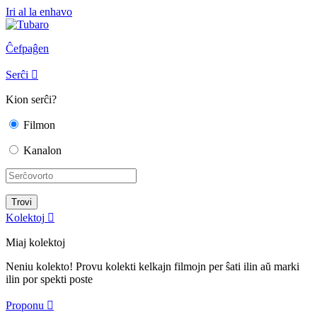
Iri al la enhavo
Ĉefpaĝen
Serĉi

Kion serĉi?
Filmon
Kanalon
Kolektoj

Miaj kolektoj
Neniu kolekto! Provu kolekti kelkajn filmojn per ŝati ilin aŭ marki
ilin por spekti poste
Proponu
