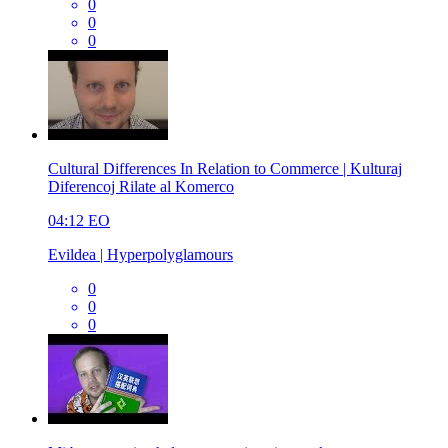
0
0
0
Cultural Differences In Relation to Commerce | Kulturaj
Diferencoj Rilate al Komerco
04:12
EO
Evildea | Hyperpolyglamours
0
0
0