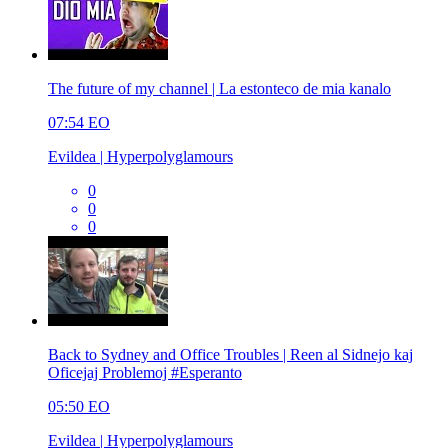
The future of my channel | La estonteco de mia kanalo
07:54
EO
Evildea | Hyperpolyglamours
0
0
0
Back to Sydney and Office Troubles | Reen al Sidnejo kaj
Oficejaj Problemoj #Esperanto
05:50
EO
Evildea | Hyperpolyglamours