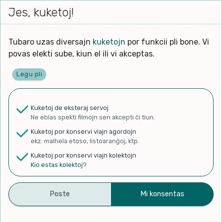
Iri




elektu
Jes, kuketoj!
Serĉi
Kolektoj
Proponu
Viaj
al
Filmo
tiun,
agord
la
kiu
enhavo
Tubaro uzas diversajn
kuketojn
por funkcii pli bone. Vi
Filozofio
plej
povas elekti sube, kiun el ili vi akceptas.
gravas
Kulturo k Historio
laŭ
Legu pli
vi.
Ĉefpaĝen
Lernado k Edukado
u
Ne
Kuketoj de eksteraj servoj
La
Lingvoj
Ne eblas spekti filmojn sen akcepti ĉi tiun.
ĉefa
✨ Rigardu
Aperu.net
por vidi liston
zorgu
Kuketoj por konservi viajn agordojn
de plej popularaj filmoj!
lingvo
Ludoj
ekz. malhela etoso, listoaranĝoj, ktp.
×
uzita
Kuketoj por konservi viajn kolektojn
en
Manĝoj k Kuirado
Kio estas kolektoj?
la
filmo:
Muziko
Literaturpalast Audiospur.
Naturo k Medio
Filtru