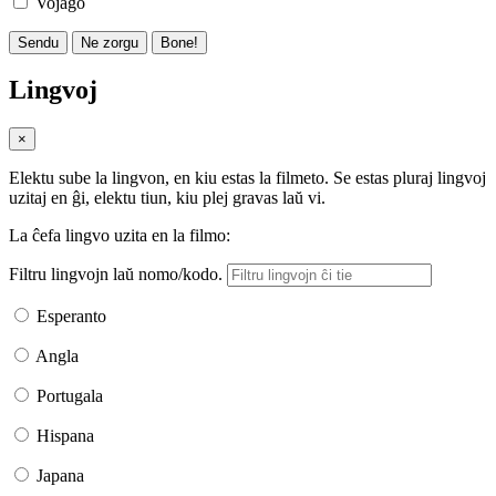
Vojaĝo
Sendu
Ne zorgu
Bone!
Lingvoj
×
Elektu sube la lingvon, en kiu estas la filmeto. Se estas pluraj lingvoj
uzitaj en ĝi, elektu tiun, kiu plej gravas laŭ vi.
La ĉefa lingvo uzita en la filmo:
Filtru lingvojn laŭ nomo/kodo.
Esperanto
Angla
Portugala
Hispana
Japana