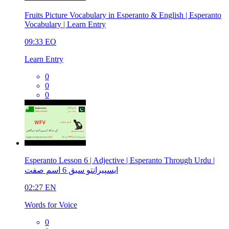
Fruits Picture Vocabulary in Esperanto & English | Esperanto
Vocabulary | Learn Entry
09:33
EO
Learn Entry
0
0
0
Esperanto Lesson 6 | Adjective | Esperanto Through Urdu |
ایسپیرانتو سبق 6 اسم صفت
02:27
EN
Words for Voice
0