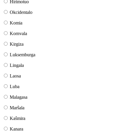
Hirimotuo
Okcidentalo
Komia
Kornvala
Kirgiza
Luksemburga
Lingala
Laosa
Luba
Malagasa
Marŝala
Kaŝmira
Kanara