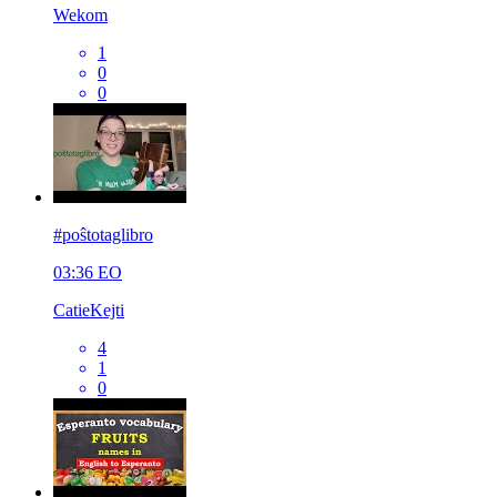
Wekom
1
0
0
#poŝtotaglibro
03:36
EO
CatieKejti
4
1
0