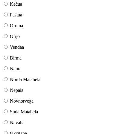
Keĉua
Paŝtua
Oroma
Orijo
Vendaa
Birma
Naura
Norda Matabela
Nepala
Novnorvega
Suda Matabela
Navaha
Okcitana