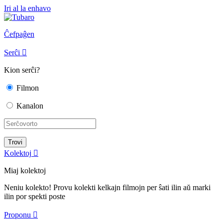
Iri al la enhavo
Ĉefpaĝen
Serĉi

Kion serĉi?
Filmon
Kanalon
Kolektoj

Miaj kolektoj
Neniu kolekto! Provu kolekti kelkajn filmojn per ŝati ilin aŭ marki
ilin por spekti poste
Proponu
