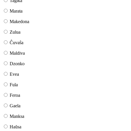
Taĝika
Marata
Makedona
Zulua
Ĉuvaŝa
Maldiva
Dzonko
Evea
Fula
Feroa
Gaela
Manksa
Haŭsa