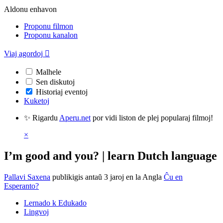
Aldonu enhavon
Proponu filmon
Proponu kanalon
Viaj agordoj

Malhele
Sen diskutoj
Historiaj eventoj
Kuketoj
✨ Rigardu
Aperu.net
por vidi liston de plej popularaj filmoj!
×
I’m good and you? | learn Dutch language
Pallavi Saxena
publikigis antaŭ 3 jaroj
en la Angla
Ĉu en
Esperanto?
Lernado k Edukado
Lingvoj