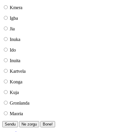
Kmera
Igba
Jia
Inuka
Ido
Inuita
Kartvela
Konga
Kuja
Gronlanda
Maoria
Sendu
Ne zorgu
Bone!