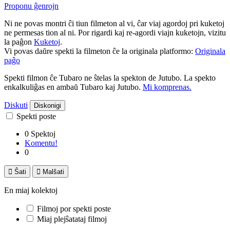
Proponu ĝenrojn
Ni ne povas montri ĉi tiun filmeton al vi, ĉar viaj agordoj pri kuketoj
ne permesas tion al ni. Por rigardi kaj re-agordi viajn kuketojn, vizitu
la paĝon
Kuketoj
.
Vi povas daŭre spekti la filmeton ĉe la originala platformo:
Originala
paĝo
Spekti filmon ĉe Tubaro ne ŝtelas la spekton de Jutubo. La spekto
enkalkuliĝas en ambaŭ Tubaro kaj Jutubo.
Mi komprenas.
Diskuti
Diskonigi
Spekti poste
0 Spektoj
Komentu!
0

Ŝati

Malŝati
En miaj kolektoj
Filmoj por spekti poste
Miaj plejŝatataj filmoj