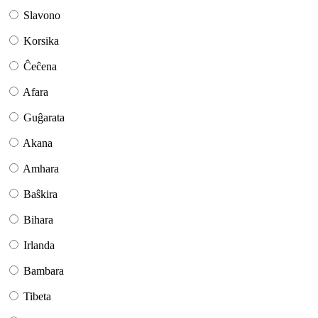
Slavono
Korsika
Ĉeĉena
Afara
Guĝarata
Akana
Amhara
Baŝkira
Bihara
Irlanda
Bambara
Tibeta