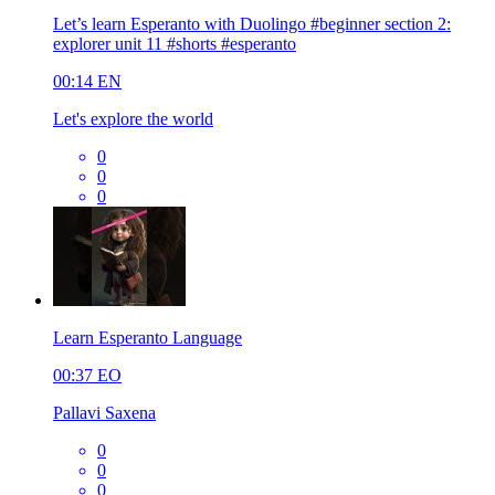
Let’s learn Esperanto with Duolingo #beginner section 2:
explorer unit 11 #shorts #esperanto
00:14
EN
Let's explore the world
0
0
0
Learn Esperanto Language
00:37
EO
Pallavi Saxena
0
0
0