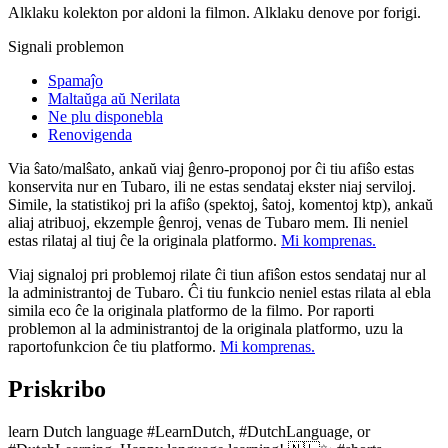
Alklaku kolekton por aldoni la filmon. Alklaku denove por forigi.
Signali problemon
Spamaĵo
Maltaŭga aŭ Nerilata
Ne plu disponebla
Renovigenda
Via ŝato/malŝato, ankaŭ viaj ĝenro-proponoj por ĉi tiu afiŝo estas
konservita nur en Tubaro, ili ne estas sendataj ekster niaj serviloj.
Simile, la statistikoj pri la afiŝo (spektoj, ŝatoj, komentoj ktp), ankaŭ
aliaj atribuoj, ekzemple ĝenroj, venas de Tubaro mem. Ili neniel
estas rilataj al tiuj ĉe la originala platformo.
Mi komprenas.
Viaj signaloj pri problemoj rilate ĉi tiun afiŝon estos sendataj nur al
la administrantoj de Tubaro. Ĉi tiu funkcio neniel estas rilata al ebla
simila eco ĉe la originala platformo de la filmo. Por raporti
problemon al la administrantoj de la originala platformo, uzu la
raportofunkcion ĉe tiu platformo.
Mi komprenas.
Priskribo
learn Dutch language #LearnDutch, #DutchLanguage, or