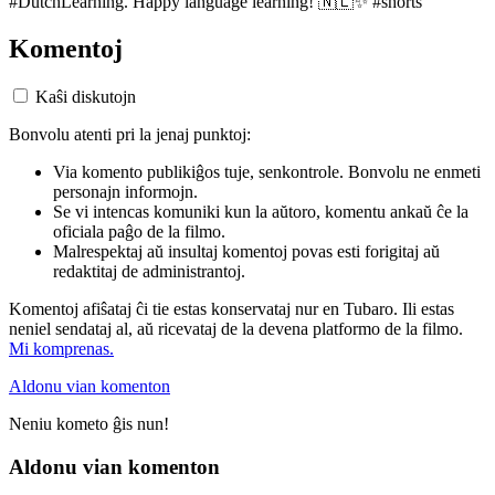
#DutchLearning. Happy language learning! 🇳🇱✨ #shorts
Komentoj
Kaŝi diskutojn
Bonvolu atenti pri la jenaj punktoj:
Via komento publikiĝos tuje, senkontrole. Bonvolu ne enmeti
personajn informojn.
Se vi intencas komuniki kun la aŭtoro, komentu ankaŭ ĉe la
oficiala paĝo de la filmo.
Malrespektaj aŭ insultaj komentoj povas esti forigitaj aŭ
redaktitaj de administrantoj.
Komentoj afiŝataj ĉi tie estas konservataj nur en Tubaro. Ili estas
neniel sendataj al, aŭ ricevataj de la devena platformo de la filmo.
Mi komprenas.
Aldonu vian komenton
Neniu kometo ĝis nun!
Aldonu vian komenton