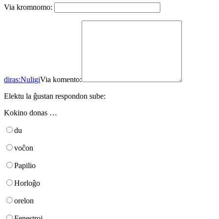
Via kromnomo:
diras:
Nuligi
Via komento:
Elektu la ĝustan respondon sube:
Kokino donas …
du
voĉon
Papilio
Horloĝo
orelon
Fenestroj