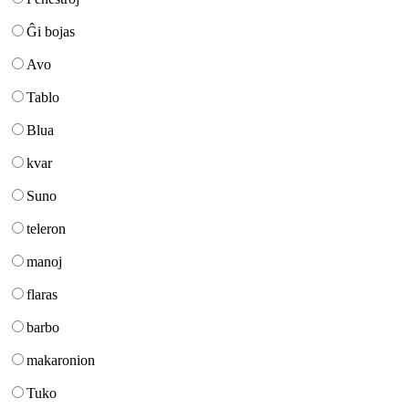
Ĝi bojas
Avo
Tablo
Blua
kvar
Suno
teleron
manoj
flaras
barbo
makaronion
Tuko